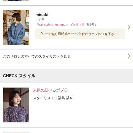
misaki
ミサキ
『hair stylist』instagram→@miii_mlll
（歴9年）
ブリーチ無し透明感カラー/似合わせボブお任せ下さい!
このサロンのすべてのスタイリストを見る
CHECK スタイル
人気の結べるボブ〇
スタイリスト：福島 栞奈