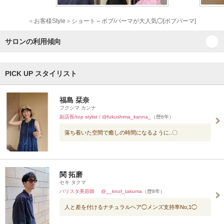
＜お客様Style＞ショート～ボブ/パーマが大人気◯[ボブパーマ]
サロンの利用傾向
PICK UP スタイリスト
福島 栞奈
フクシマ カンナ
副店長/top stylist / @fukushima_kanna_
（歴6年）
落ち着いた空間で癒しの時間になるように..〇
関 拓磨
セキ タクマ
バリスタ美容師 @__knof_takuma
（歴8年）
人と差を付けるナチュラルヘア◯メンズ支持率No,1◯