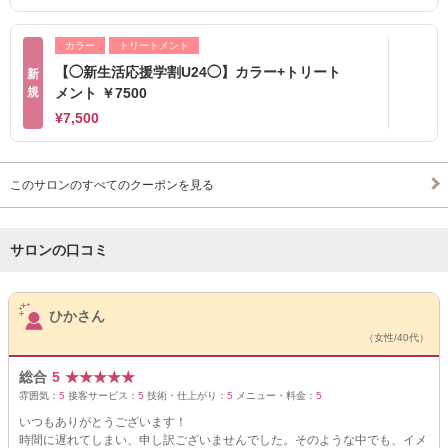
カラー
トリートメント
【◯新生活応援学割U24◯】カラー+トリート
新
規
メント ￥7500
¥7,500
このサロンのすべてのクーポンを見る
サロンの口コミ
サロンPick Up
ひかさん
（女性/40代）
総合
5
★
★
★
★
★
雰囲気：
5
接客サービス：
5
技術・仕上がり：
5
メニュー・料金：
5
いつもありがとうございます！
時間に遅れてしまい、申し訳ございませんでした。そのような中でも、イメ