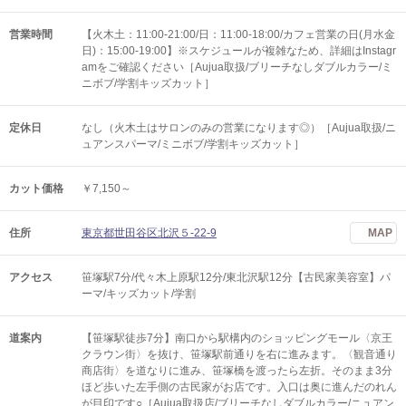
営業時間
【火木土：11:00-21:00/日：11:00-18:00/カフェ営業の日(月水金
日)：15:00-19:00】※スケジュールが複雑なため、詳細はInstagr
amをご確認ください［Aujua取扱/ブリーチなしダブルカラー/ミ
ニボブ/学割キッズカット］
定休日
なし（火木土はサロンのみの営業になります◎）［Aujua取扱/ニ
ュアンスパーマ/ミニボブ/学割キッズカット］
カット価格
￥7,150～
住所
東京都世田谷区北沢５-22-9
MAP
アクセス
笹塚駅7分/代々木上原駅12分/東北沢駅12分【古民家美容室】パ
ーマ/キッズカット/学割
道案内
【笹塚駅徒歩7分】南口から駅構内のショッピングモール〈京王
クラウン街〉を抜け、笹塚駅前通りを右に進みます。〈観音通り
商店街〉を道なりに進み、笹塚橋を渡ったら左折。そのまま3分
ほど歩いた左手側の古民家がお店です。入口は奥に進んだのれん
が目印です○［Aujua取扱店/ブリーチなしダブルカラー/ニュアン