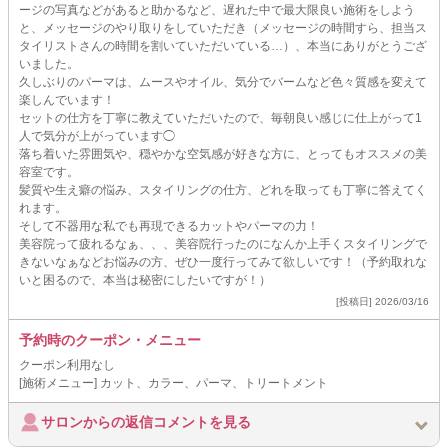
ージの写真などがあると助かるなど、遅れた中で最大限良い施術をしよう
と、メッセージのやり取りをしていただき（メッセージの時間すら、担当ス
タイリストさんの時間を割いていただいている…）、本当にありがとうござ
いました。
久しぶりのパーマは、ムースやオイル、気分でバームなど色々質感を変えて
楽しんでいます！
セットの仕方を丁寧に教えていただいたので、毎朝良い感じに仕上がって1
人で気分が上がっています◯
落ち着いた雰囲気や、穏やかな空気感が好きな方に、とってもオススメの美
容室です。
髪質や生え癖の悩み、スタイリングの仕方、どれを取っても丁寧に答えてく
れます。
そして不器用な私でも再現できるカットやパーマの力！
美容院って疲れるなぁ、、、美容院行ったのになんか上手くスタイリングで
きないなぁなどお悩みの方、ぜひ一度行ってみて欲しいです！（予約取れな
いと困るので、本当は秘密にしたいですが！）
[投稿日] 2026/03/16
予約時のクーポン・メニュー
クーポン利用なし
[施術メニュー] カット、カラー、パーマ、トリートメント
サロンからの返信コメントを見る