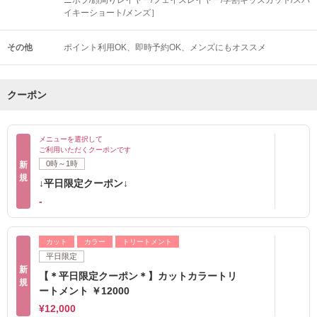
ニボブ/顔周りレイヤー/フェイスレイヤー/学割キッズカット/スパ
イキーショート/メンズ］
その他
ポイント利用OK
即時予約OK
メンズにもオススメ
クーポン
メニューを選択して
ご利用いただくクーポンです
0時～1時
新
規
↓平日限定クーポン↓
-
カット
カラー
トリートメント
平日限定
新
【＊平日限定クーポン＊】カットカラートリ
規
ートメント ￥12000
¥12,000