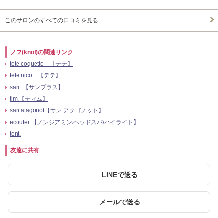
このサロンのすべての口コミを見る
ノフ(knof)の関連リンク
tete coquette 【テテ】
tete nico 【テテ】
san+【サンプラス】
tim.【ティム】
san.atagonot【サン アタゴノット】
ecouter 【ノンジアミン/ヘッドスパ/ハイライト】
tent.
友達に共有
LINEで送る
メールで送る