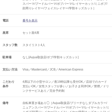
スパーマ/プードルパーマ/ボブパーマ/レイヤーカット/ミニボブ/
顔周りレイヤー/フェイスレイヤー/学割キッズカット］
電話
番号を表示
座席
セット面4席
スタッフ数
スタイリスト4人
駐車場
なし[Aujua取扱店/ボブ/学割キッズカット]
支払い方法
Visa／Mastercard／JCB／American Express
こだわり
4席以下の小型サロン／夜19時以降も受付OK／店頭でのカード
条件
支払いOK／女性スタッフが多い／お子さま同伴OK／禁煙／ドリ
ンクサービスあり／完全予約制
備考
自転車置き場あり◯［Aujua取扱店/ブリーチなしダブルカラー/
ニュアンスパーマ/プードルパーマ/ボブパーマ/レイヤーカット/ミ