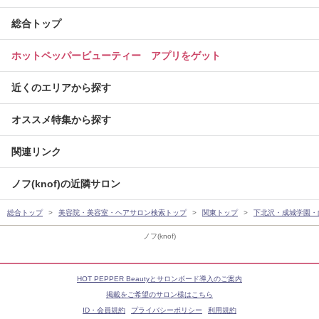
総合トップ
ホットペッパービューティー アプリをゲット
近くのエリアから探す
オススメ特集から探す
関連リンク
ノフ(knof)の近隣サロン
総合トップ
美容院・美容室・ヘアサロン検索トップ
関東トップ
下北沢・成城学園・
ノフ(knof)
HOT PEPPER Beautyとサロンボード導入のご案内
掲載をご希望のサロン様はこちら
ID・会員規約
プライバシーポリシー
利用規約