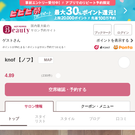
国内最大級の
サロン予約サイト
ブックマーク
ログイン
ゲストさん
ポイントを表示する
ポイントが1%たまる！
ポイントはサロン予約でつかえる！
knof 【ノフ】
MAP
4.89
（230件）
空席確認・予約する
クーポン・メニュー
サロン情報
スタイ
トップ
スタイル
ブログ
口コミ
リスト