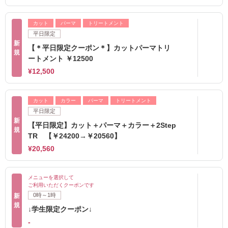
カット
パーマ
トリートメント
平日限定
新
【＊平日限定クーポン＊】カットパーマトリ
規
ートメント ￥12500
¥12,500
カット
カラー
パーマ
トリートメント
平日限定
新
【平日限定】カット＋パーマ＋カラー＋2Step
規
TR 【￥24200→￥20560】
¥20,560
メニューを選択して
ご利用いただくクーポンです
0時～1時
新
規
↓学生限定クーポン↓
-