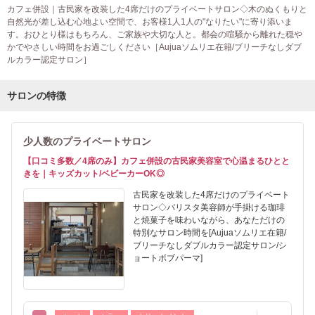
カフェ併設｜古民家を改装した4席だけのプライベートサロン◇木のぬくもりと
自然光が差し込む心地よい空間で、お客様1人1人の"なりたい"に寄り添いま
す。おひとり様はもちろん、ご家族や大切な人と。都会の喧騒から離れた穏や
かでやさしい時間をお過ごしください［Aujuaソムリエ在籍/ブリーチなしダブ
ルカラー認定サロン］
サロンの特徴
少人数のプライベートサロン
【口コミ多数／4席のみ】カフェ併設の古民家美容室で心温まるひとと
きを｜キッズカット/ベビーカーOK◎
古民家を改装した4席だけのプライベート
サロン◇バリスタ美容師が手掛ける珈琲
と焼菓子を味わいながら、あなただけの
特別なサロン時間を[Aujuaソムリエ在籍/
ブリーチなしダブルカラー認定サロン/シ
ョートボブパーマ]