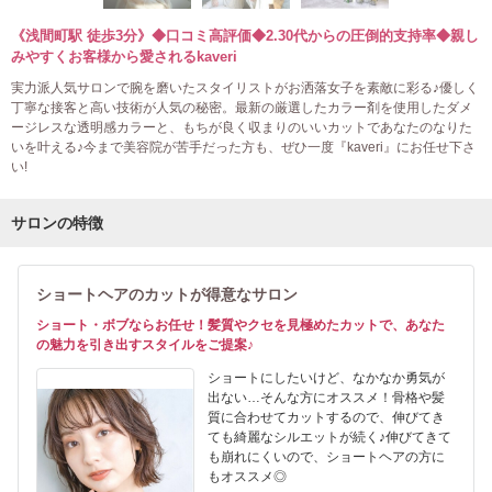
《浅間町駅 徒歩3分》◆口コミ高評価◆2.30代からの圧倒的支持率◆親し
みやすくお客様から愛されるkaveri
実力派人気サロンで腕を磨いたスタイリストがお洒落女子を素敵に彩る♪優しく
丁寧な接客と高い技術が人気の秘密。最新の厳選したカラー剤を使用したダメ
ージレスな透明感カラーと、もちが良く収まりのいいカットであなたのなりた
いを叶える♪今まで美容院が苦手だった方も、ぜひ一度『kaveri』にお任せ下さ
い!
サロンの特徴
ショートヘアのカットが得意なサロン
ショート・ボブならお任せ！髪質やクセを見極めたカットで、あなた
の魅力を引き出すスタイルをご提案♪
ショートにしたいけど、なかなか勇気が
出ない…そんな方にオススメ！骨格や髪
質に合わせてカットするので、伸びてき
ても綺麗なシルエットが続く♪伸びてきて
も崩れにくいので、ショートヘアの方に
もオススメ◎