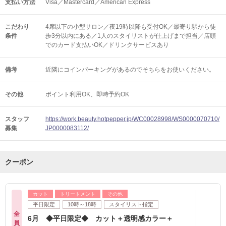
支払い方法
Visa／Mastercard／American Express
こだわり
4席以下の小型サロン／夜19時以降も受付OK／最寄り駅から徒
条件
歩3分以内にある／1人のスタイリストが仕上げまで担当／店頭
でのカード支払いOK／ドリンクサービスあり
備考
近隣にコインパーキングがあるのでそちらをお使いください。
その他
ポイント利用OK
即時予約OK
スタッフ
https://work.beauty.hotpepper.jp/WC00028998/WS0000070710/
募集
JP0000083112/
クーポン
カット
トリートメント
その他
平日限定
10時～18時
スタイリスト指定
全
6月 ◆平日限定◆ カット＋透明感カラー＋
員