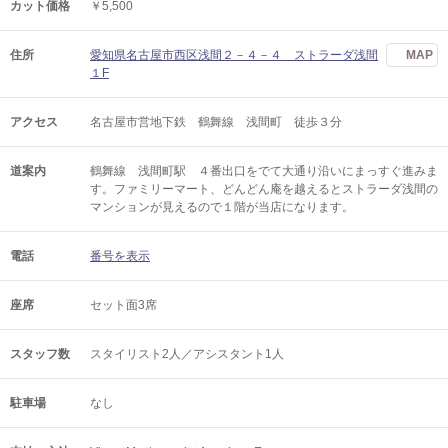
カット価格
￥5,500
住所
愛知県名古屋市西区浅間２－４－４ ストラーダ浅間
MAP
１F
アクセス
名古屋市営地下鉄 鶴舞線 浅間町 徒歩３分
道案内
鶴舞線 浅間町駅 ４番出口をでて大通り沿いにまっすぐ進みま
す。ファミリーマート、どんどん庵を越えるとストラーダ浅間の
マンションが見えるので１階が当店になります。
電話
番号を表示
座席
セット面3席
スタッフ数
スタイリスト2人／アシスタント1人
駐車場
なし