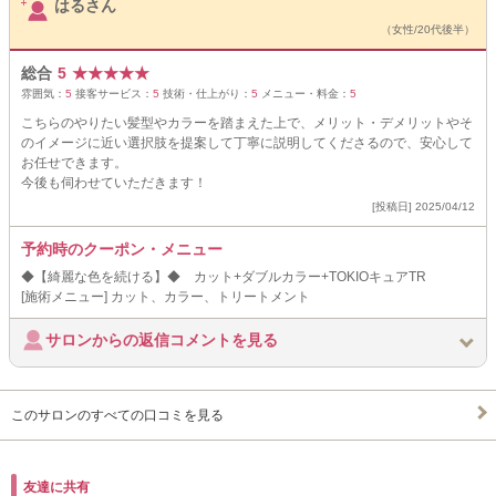
はるさん
（女性/20代後半）
総合
5
★
★
★
★
★
雰囲気：
5
接客サービス：
5
技術・仕上がり：
5
メニュー・料金：
5
こちらのやりたい髪型やカラーを踏まえた上で、メリット・デメリットやそ
のイメージに近い選択肢を提案して丁寧に説明してくださるので、安心して
お任せできます。
今後も伺わせていただきます！
[投稿日] 2025/04/12
予約時のクーポン・メニュー
◆【綺麗な色を続ける】◆ カット+ダブルカラー+TOKIOキュアTR
[施術メニュー] カット、カラー、トリートメント
サロンからの返信コメントを見る
このサロンのすべての口コミを見る
友達に共有