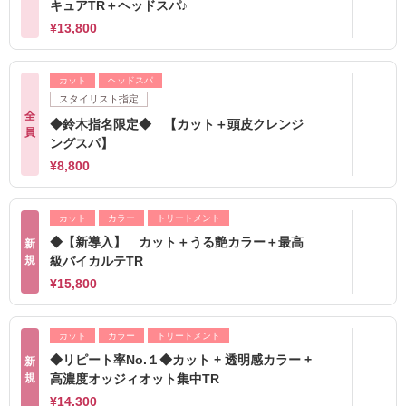
キュアTR＋ヘッドスパ♪
¥13,800
カット
ヘッドスパ
スタイリスト指定
全
◆鈴木指名限定◆ 【カット＋頭皮クレンジ
員
ングスパ】
¥8,800
カット
カラー
トリートメント
◆【新導入】 カット＋うる艶カラー＋最高
新
規
級バイカルテTR
¥15,800
カット
カラー
トリートメント
◆リピート率No.１◆カット + 透明感カラー +
新
規
高濃度オッジィオット集中TR
¥14,300