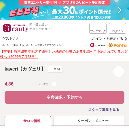
国内最大級の
サロン予約サイト
ブックマーク
ログイン
ゲストさん
ポイントを表示する
ポイントが1%たまる！
ポイントはサロン予約でつかえる！
【重要】熊本県熊本地方で発生した地震の影響のある地域へご予約されているお客
様へ（2026年7月28日）
kaveri【カヴェリ】
MAP
4.86
（91件）
空席確認・予約する
スタッフ募集を見る
クーポン・メニュー
サロン情報