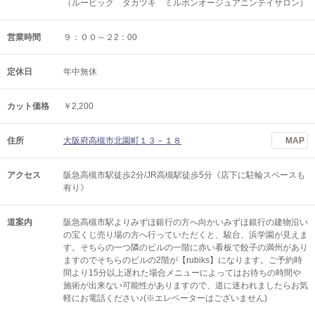
（ルービック タカツキ ミルボンオージュアニンテイサロン）
営業時間
９：００～２2：00
定休日
年中無休
カット価格
￥2,200
住所
大阪府高槻市北園町１３－１８
MAP
アクセス
阪急高槻市駅徒歩2分/JR高槻駅徒歩5分《店下に駐輪スペースも
有り》
道案内
阪急高槻市駅よりみずほ銀行の方へ向かいみずほ銀行の建物沿い
の宝くじ売り場の方へ行っていただくと、駿台、浜学園が見えま
す。そちらの一つ隣のビルの一階に赤い看板で餃子の満州があり
ますのでそちらのビルの2階が【rubiks】になります。ご予約時
間より15分以上遅れた場合メニューによってはお待ちの時間や
施術が出来ない可能性がありますので、道に迷われましたらお気
軽にお電話ください♪(※エレベーターはございません)