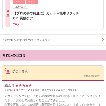
カット
カラー
20時まで
全
【プロの手で綺麗に】カット＋根本リタッチ
員
CR 炭酸ケア
¥4,700
このサロンのすべてのクーポンを見る
サロンの口コミ
サロンPick Up
ぱとこさん
（女性/30代前半）
総合
5
★
★
★
★
★
雰囲気：
5
接客サービス：
5
技術・仕上がり：
5
メニュー・料金：
5
カウンセリングでは、こちらの希望や普段の状況等丁寧にヒアリングしてく
ださり、安心してお任せすることができました。
仕事や育児でなかなか頻繁に美容院へ行けないことも考慮していただき、す