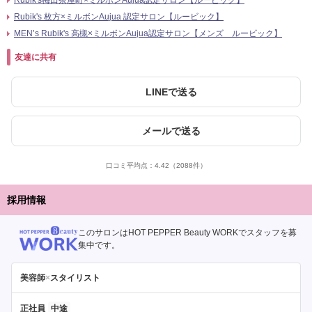
Rubik's梅田茶屋町×ミルボンAujua認定サロン【ルービック】
Rubik's 枚方×ミルボンAujua 認定サロン【ルービック】
MEN’s Rubik's 高槻×ミルボンAujua認定サロン【メンズ ルービック】
友達に共有
LINEで送る
メールで送る
口コミ平均点：
4.42
（2088件）
採用情報
このサロンはHOT PEPPER Beauty WORKでスタッフを募
集中です。
美容師
×
スタイリスト
正社員