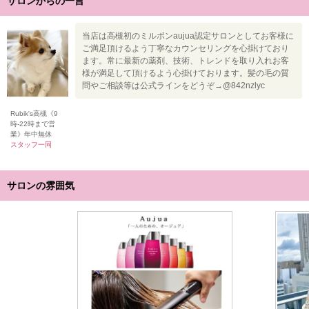
サロンからの一言
当店は高槻初のミルボンaujua認定サロンとしてお客様に
ご満足頂けるよう丁寧なカウンセリングを心掛けており
ます。常に最新の薬剤、技術、トレンドを取り入れお客
様が満足して頂けるよう心掛けております。髪の毛の質
問やご相談等は公式ラインをどうぞ→@842nzlyc
Rubik's高槻《9
時-22時まで営
業》年中無休
スタッフ一同
サロンの雰囲気