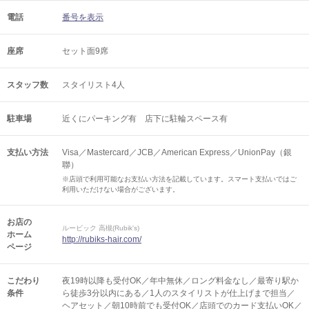
電話
番号を表示
座席
セット面9席
スタッフ数
スタイリスト4人
駐車場
近くにパーキング有 店下に駐輪スペース有
支払い方法
Visa／Mastercard／JCB／American Express／UnionPay（銀
聯）
※店頭で利用可能なお支払い方法を記載しています。スマート支払いではご
利用いただけない場合がございます。
お店の
ルービック 高槻(Rubik's)
ホーム
http://rubiks-hair.com/
ページ
こだわり
夜19時以降も受付OK／年中無休／ロング料金なし／最寄り駅か
条件
ら徒歩3分以内にある／1人のスタイリストが仕上げまで担当／
ヘアセット／朝10時前でも受付OK／店頭でのカード支払いOK／