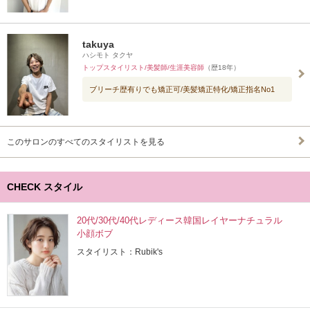
takuya
ハシモト タクヤ
トップスタイリスト/美髪師/生涯美容師
（歴18年）
ブリーチ歴有りでも矯正可/美髪矯正特化/矯正指名No1
このサロンのすべてのスタイリストを見る
CHECK スタイル
20代/30代/40代レディース韓国レイヤーナチュラル
小顔ボブ
スタイリスト：Rubik's