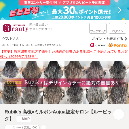
国内最大級の
サロン予約サイト
ブックマーク
ログイン
ゲストさん
ポイントを表示する
ポイントが1%たまる！
ポイントはサロン予約でつかえる！
【重要】熊本県熊本地方で発生した地震の影響のある地域へご予約されているお客
様へ（2026年7月28日）
Rubik's 高槻×ミルボンAujua認定サロン【ルービッ
ク】
MAP
スマート支払いOK