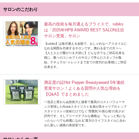
サロンのこだわり
最高の技術を毎月通えるプライスで、rubiks
は「2025年HPB AWARD BEST SALON注目
サロン受賞」サロン
【rubiks】は毎月通える金額で、おしゃれなヘアスタイルに
なれる関西を代表するサロンです。携わる全ての方々へ
【人と人との繋がりを大切に】どんな方でもご対応出来る
様に、数々のコンセプトのサロンで学んだスタッフが集
結、ナチュラル~トレンドまで全ての世代のお客様にご対応
出来ます。
満足度の証Hot Pepper Beautyaward 5年連続
受賞サロン！よくある質問や人気な理由を
【Q&A】でまとめました
一流店と変わらぬ技術力と接客で最高のコストパフォーマ
ンス実現したRubikスタイリスト全員が高キャリアのトップ
スタイリスト☆技術だけでなく”雰囲気”や居心地”の良さが
評判です。そしてリーズナブルな価格は、”ちょっと気にな
ったらいつでも綺麗になれる”貴方のライフスタイルに合わ
せた新しい感覚の美容室です。