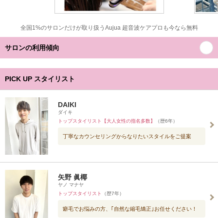
全国1%のサロンだけが取り扱うAujua 超音波ケアプロも今なら無料
サロンの利用傾向
PICK UP スタイリスト
DAIKI
ダイキ
トップスタイリスト【大人女性の指名多数】
（歴6年）
丁寧なカウンセリングからなりたいスタイルをご提案
矢野 眞椰
ヤノ マナヤ
トップスタイリスト
（歴7年）
癖毛でお悩みの方、｢自然な縮毛矯正｣お任せください！