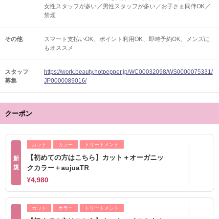
女性スタッフが多い／男性スタッフが多い／お子さま同伴OK／
禁煙
その他
スマート支払いOK
ポイント利用OK
即時予約OK
メンズに
もオススメ
スタッフ
https://work.beauty.hotpepper.jp/WC00032098/WS0000075331/
募集
JP0000089016/
クーポン
カット
カラー
トリートメント
【初めての方はこちら】カット＋オーガニッ
新
規
クカラー＋aujuaTR
¥4,980
カット
カラー
トリートメント