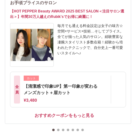
お手頃プライスのサロン
【HOT PEPPER Beauty AWARD 2025 BEST SALON＜注目サロン選
出＞】年間30万人越えのRubik'sでお得に綺麗に！
毎月でも通える料金設定は女子の味方☆
空間×サービス×技術…そしてプライス。
全てが揃った人気のサロン。経験豊富な
凄腕スタイリスト多数在籍！経験から培
われたテクニックで、自分史上一番可愛
いスタイルへ♪
カット
【清潔感で印象UP】第一印象が変わる
全
員
メンズカット＋眉カット
¥3,480
おすすめクーポンをもっと見る