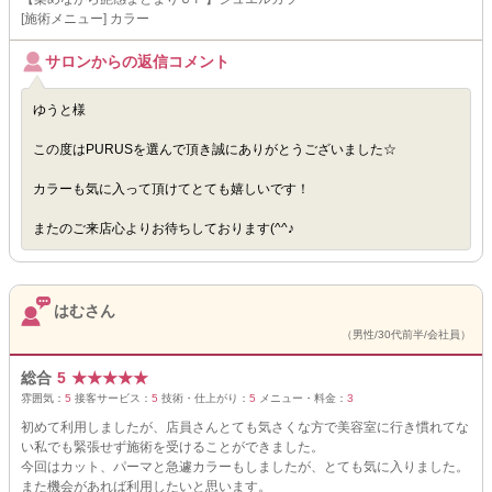
[施術メニュー] カラー
サロンからの返信コメント
ゆうと様
この度はPURUSを選んで頂き誠にありがとうございました☆
カラーも気に入って頂けてとても嬉しいです！
またのご来店心よりお待ちしております(^^♪
はむさん
（男性/30代前半/会社員）
総合
5
★
★
★
★
★
雰囲気：
5
接客サービス：
5
技術・仕上がり：
5
メニュー・料金：
3
初めて利用しましたが、店員さんとても気さくな方で美容室に行き慣れてな
い私でも緊張せず施術を受けることができました。
今回はカット、パーマと急遽カラーもしましたが、とても気に入りました。
また機会があれば利用したいと思います。