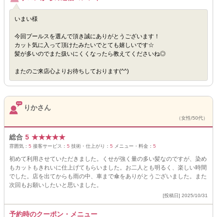
いまい様
今回プールスを選んで頂き誠にありがとうございます！
カット気に入って頂けたみたいでとても嬉しいです☆
髪が多いのでまた扱いにくくなったら教えてくださいね◎
またのご来店心よりお待ちしております(^^)
りかさん
（女性/50代）
総合
5
★
★
★
★
★
雰囲気：
5
接客サービス：
5
技術・仕上がり：
5
メニュー・料金：
5
初めて利用させていただきました。くせが強く量の多い髪なのですが、染め
もカットもきれいに仕上げてもらいました。お二人とも明るく、楽しい時間
でした。店を出てからも雨の中、車まで傘をありがとうございました。また
次回もお願いしたいと思いました。
[投稿日] 2025/10/31
予約時のクーポン・メニュー