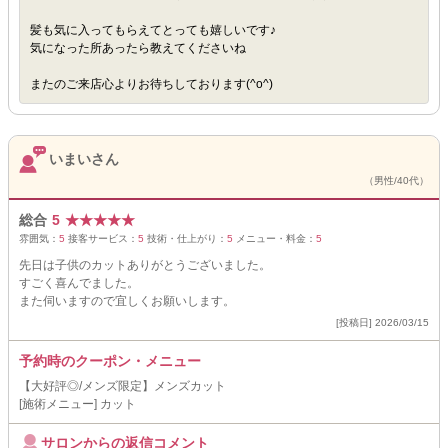
髪も気に入ってもらえてとっても嬉しいです♪
気になった所あったら教えてくださいね
またのご来店心よりお待ちしております(^o^)
いまいさん
（男性/40代）
総合
5
★
★
★
★
★
雰囲気：
5
接客サービス：
5
技術・仕上がり：
5
メニュー・料金：
5
先日は子供のカットありがとうございました。
すごく喜んでました。
また伺いますので宜しくお願いします。
[投稿日] 2026/03/15
予約時のクーポン・メニュー
【大好評◎/メンズ限定】メンズカット
[施術メニュー] カット
サロンからの返信コメント