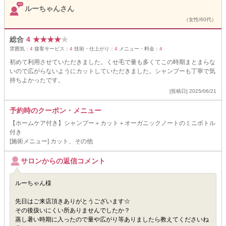
ルーちゃんさん
（女性/60代）
総合
4
★
★
★
★
★
雰囲気：
4
接客サービス：
4
技術・仕上がり：
4
メニュー・料金：
4
初めて利用させていただきました。くせ毛で量も多くてこの時期まとまらな
いので広がらないようにカットしていただきました。シャンプーも丁寧で気
持ちよかったです。
[投稿日] 2025/06/21
予約時のクーポン・メニュー
【ホームケア付き】シャンプー＋カット＋オーガニックノートのミニボトル
付き
[施術メニュー] カット、その他
サロンからの返信コメント
ルーちゃん様
先日はご来店頂きありがとうございます☆
その後扱いにくい所ありませんでしたか？
蒸し暑い時期に入ったので量や広がり等ありましたら教えてくださいね