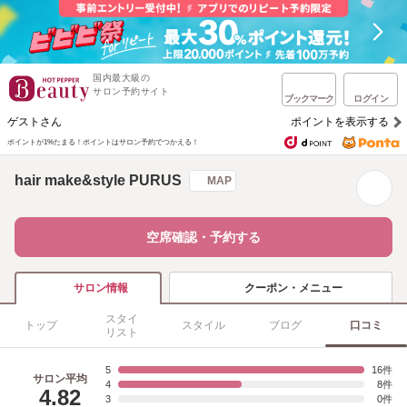
国内最大級の
サロン予約サイト
ブックマーク
ログイン
ゲストさん
ポイントを表示する
ポイントが1%たまる！
ポイントはサロン予約でつかえる！
hair make&style PURUS
MAP
空席確認・予約する
クーポン・メニュー
サロン情報
スタイ
トップ
スタイル
ブログ
口コミ
リスト
5
16
サロン平均
4
8
4.82
3
0