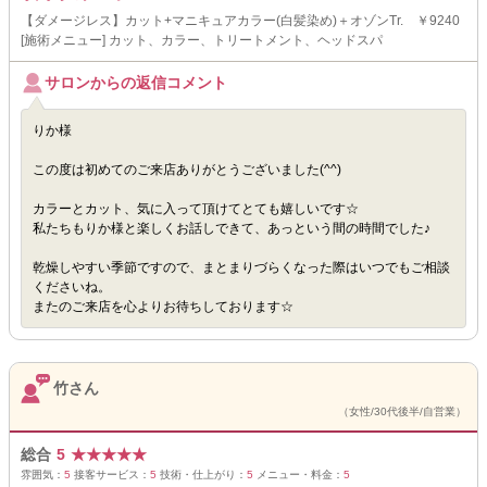
【ダメージレス】カット+マニキュアカラー(白髪染め)＋オゾンTr. ￥9240
[施術メニュー] カット、カラー、トリートメント、ヘッドスパ
サロンからの返信コメント
りか様
この度は初めてのご来店ありがとうございました(^^)
カラーとカット、気に入って頂けてとても嬉しいです☆
私たちもりか様と楽しくお話しできて、あっという間の時間でした♪
乾燥しやすい季節ですので、まとまりづらくなった際はいつでもご相談
くださいね。
またのご来店を心よりお待ちしております☆
竹さん
（女性/30代後半/自営業）
総合
5
★
★
★
★
★
雰囲気：
5
接客サービス：
5
技術・仕上がり：
5
メニュー・料金：
5