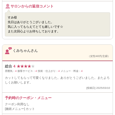
サロンからの返信コメント
すみ様
先日はありがとうございました。
気に入ってもらえてとても嬉しいです☆
また次回心よりお待ちしております。
くみちゃんさん
（女性/40代/主婦）
総合
4
★
★
★
★
★
雰囲気：
4
接客サービス：
4
技術・仕上がり：
4
メニュー・料金：
4
カットしてもらって可愛くなりました。ありがとうございました。またよろ
しくお願いします。
[投稿日] 2025/03/10
予約時のクーポン・メニュー
クーポン利用なし
[施術メニュー] カット