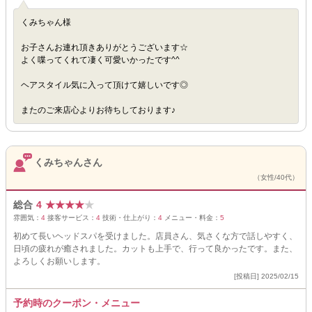
くみちゃん様
お子さんお連れ頂きありがとうございます☆
よく喋ってくれて凄く可愛いかったです^^
ヘアスタイル気に入って頂けて嬉しいです◎
またのご来店心よりお待ちしております♪
くみちゃんさん
（女性/40代）
総合
4
★
★
★
★
★
雰囲気：
4
接客サービス：
4
技術・仕上がり：
4
メニュー・料金：
5
初めて長いヘッドスパを受けました。店員さん、気さくな方で話しやすく、
日頃の疲れが癒されました。カットも上手で、行って良かったです。また、
よろしくお願いします。
[投稿日] 2025/02/15
予約時のクーポン・メニュー