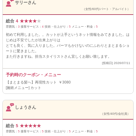
サリーさん
（女性/60代/パート・アルバイト）
総合
4
★
★
★
★
★
雰囲気：
3
接客サービス：
4
技術・仕上がり：
5
メニュー・料金：
5
初めて利用しました。。カットが上手というネット情報をみてきました。は
じめは不安でしたが出来上がりは
とても良く、気に入りました。パーマもかけないのにふわりとまとまるショ
ートに驚きました。
また行きますね。担当スタイリストさん宜しくお願い致します。
[投稿日] 2026/07/11
予約時のクーポン・メニュー
【まとまる髪へ】再現性カット ￥3080
[施術メニュー] カット
しょうさん
（女性/40代/会社員）
総合
5
★
★
★
★
★
雰囲気：
5
接客サービス：
5
技術・仕上がり：
5
メニュー・料金：
5