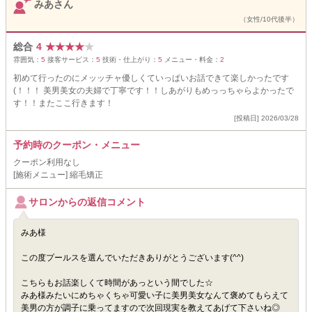
みあさん
（女性/10代後半）
総合
4
★
★
★
★
★
雰囲気：
5
接客サービス：
5
技術・仕上がり：
5
メニュー・料金：
2
初めて行ったのにメッッチャ優しくていっぱいお話できて楽しかったです
(！！！ 美男美女の夫婦で丁寧です！！しあがりもめっっちゃらよかったで
す！！またここ行きます！
[投稿日] 2026/03/28
予約時のクーポン・メニュー
クーポン利用なし
[施術メニュー] 縮毛矯正
サロンからの返信コメント
みあ様
この度プールスを選んでいただきありがとうございます(^^)
こちらもお話楽しくて時間があっという間でした☆
みあ様みたいにめちゃくちゃ可愛い子に美男美女なんて褒めてもらえて
美男の方が調子に乗ってますので次回現実を教えてあげて下さいね◎