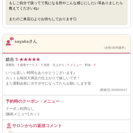
もしご自分で扱ってて気になる所やこんな感じにしたい等ありましたら
教えてくださいね♪
またのご来店心よりお待ちしております◎
sayakaさん
（女性/30代後半）
総合
5
★
★
★
★
★
雰囲気：
5
接客サービス：
5
技術・仕上がり：
5
メニュー・料金：
5
いつも楽しい時間をありがとうございます♪
カットも毎回大満足の仕上がりで嬉しいです！
また運動会前にボサボサになってたらお願いします笑
[投稿日] 2026/04/27
予約時のクーポン・メニュー
クーポン利用なし
[施術メニュー] カット
サロンからの返信コメント