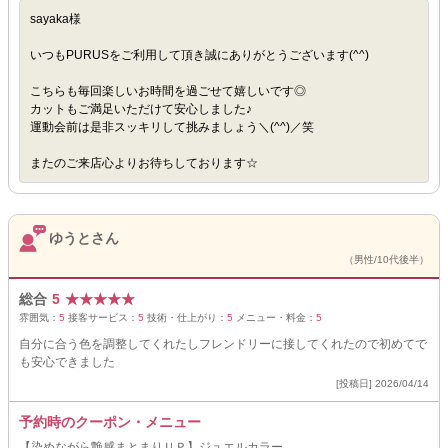
sayaka様
いつもPURUSをご利用して頂き誠にありがとうございます(^^)
こちらも毎回楽しいお時間を過ごせて嬉しいです◎
カットもご満足いただけて安心しました♪
運動会前は是非スッキリして挑みましょう＼(^^)／笑
またのご来店心よりお待ちしております☆
ゆうとさん
（男性/10代後半）
総合
5
★
★
★
★
★
雰囲気：
5
接客サービス：
5
技術・仕上がり：
5
メニュー・料金：
5
自分に合う色を調整してくれたしフレンドリーに接してくれたので初めてで
も安心できました
[投稿日] 2026/04/14
予約時のクーポン・メニュー
【染めながら艶感まとまりＵＰ】ジュエルカラー