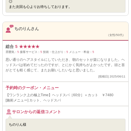
◎
また次回も心よりお待ちしております。
ちのりんさん
（女性/50代）
総合
5
★
★
★
★
★
雰囲気：
5
接客サービス：
5
技術・仕上がり：
5
メニュー・料金：
5
思い通りのヘアスタイルにしていただき、朝のセットが楽になりました。ヘ
ッドスパは初めてだったのですが、とにかく気持ちがよかったです。頭と首
がとても軽く感じて、またお願いしたいなと思いました。
[投稿日] 2025/06/11
予約時のクーポン・メニュー
【ワンランク上の極上Time】ヘッドスパ［60分］＋カット ￥7480
[施術メニュー] カット、ヘッドスパ
サロンからの返信コメント
ちのりん様