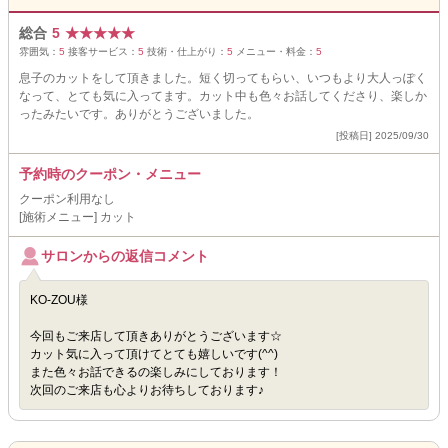
総合
5
★
★
★
★
★
雰囲気：
5
接客サービス：
5
技術・仕上がり：
5
メニュー・料金：
5
息子のカットをして頂きました。短く切ってもらい、いつもより大人っぽく
なって、とても気に入ってます。カット中も色々お話してくださり、楽しか
ったみたいです。ありがとうございました。
[投稿日] 2025/09/30
予約時のクーポン・メニュー
クーポン利用なし
[施術メニュー] カット
サロンからの返信コメント
KO-ZOU様
今回もご来店して頂きありがとうございます☆
カット気に入って頂けてとても嬉しいです(^^)
また色々お話できるの楽しみにしております！
次回のご来店も心よりお待ちしております♪