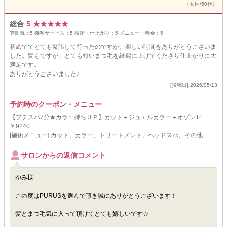
（女性/50代）
総合
5
★
★
★
★
★
雰囲気：
5
接客サービス：
5
技術・仕上がり：
5
メニュー・料金：
5
初めてでとても緊張して行ったのですが、楽しい時間をありがとうございま
した。髪もですが、とても短いまつ毛を綺麗に上げてくださり仕上がりに大
満足です。
ありがとうございました♪
[投稿日] 2026/05/13
予約時のクーポン・メニュー
【プチスパ7分★カラー持ちＵＰ】カット＋ジュエルカラー＋オゾンTr
￥9240
[施術メニュー] カット、カラー、トリートメント、ヘッドスパ、その他
サロンからの返信コメント
ゆみ様
この度はPURUSを選んで頂き誠にありがとうございます！
髪とまつ毛気に入って頂けてとても嬉しいです☆