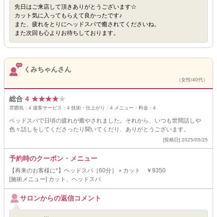
先日はご来店して頂きありがとうございます☆
カット気に入ってもらえて良かったです♪
また、疲れをとりにヘッドスパで癒されてくださいね。
また次回も心よりお待ちしております。
くみちゃんさん
（女性/40代）
総合
4
★
★
★
★
★
雰囲気：
4
接客サービス：
4
技術・仕上がり：
4
メニュー・料金：
4
ベッドスパで日頃の疲れが癒やされました。それから、いつも世間話しや
色々話しをしてくださったり聞いてくだり、ありがとうございます。
[投稿日] 2025/05/25
予約時のクーポン・メニュー
【再来のお客様に*】ヘッドスパ［60分］＋カット ￥9350
[施術メニュー] カット、ヘッドスパ
サロンからの返信コメント