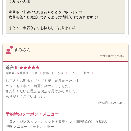
くみちゃん様
今回もご来店いただきありがとうございます☆
次回も色々とお話しできるように情報入れておきますね♪
またのご来店心よりお待ちしております◎
すみさん
（女性/50代/その他）
総合
5
★
★
★
★
★
雰囲気：
5
接客サービス：
5
技術・仕上がり：
5
メニュー・料金：
5
お二人とも明るくてとても感じが良かったです。
カットも丁寧で、綺麗に染めてくました。
また行きたいと思えるお店が見つかりました。
ありがとうございました。
[投稿日] 2025/03/12
予約時のクーポン・メニュー
【ダメージレスカラー】カット＋良草カラー(白髪染め) ￥8360
[施術メニュー] カット、カラー