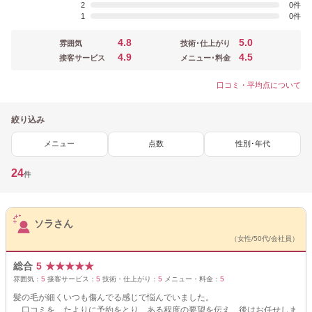
2
0
1
0
4.8
5.0
雰囲気
技術･仕上がり
4.9
4.5
接客サービス
メニュー･料金
口コミ・平均点について
絞り込み
メニュー
点数
性別･年代
24
件
サロンPick Up
ソラさん
（女性/50代/会社員）
総合
5
★
★
★
★
★
雰囲気：
5
接客サービス：
5
技術・仕上がり：
5
メニュー・料金：
5
髪の毛が細くいつも傷んでる感じで悩んでいました。
口コミを たよりに予約をとり、ある程度の要望を伝え、後はお任せしま