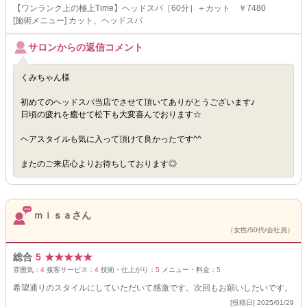
【ワンランク上の極上Time】ヘッドスパ［60分］＋カット ￥7480
[施術メニュー] カット、ヘッドスパ
サロンからの返信コメント
くみちゃん様
初めてのヘッドスパ当店でさせて頂いてありがとうございます♪
日頃の疲れを癒せて松下も大変喜んでおります☆
ヘアスタイルも気に入って頂けて良かったです^^
またのご来店心よりお待ちしております◎
ｍｉｓａさん
（女性/50代/会社員）
総合
5
★
★
★
★
★
雰囲気：
4
接客サービス：
4
技術・仕上がり：
5
メニュー・料金：
5
希望通りのスタイルにしていただいて感激です。次回もお願いしたいです。
[投稿日] 2025/01/29