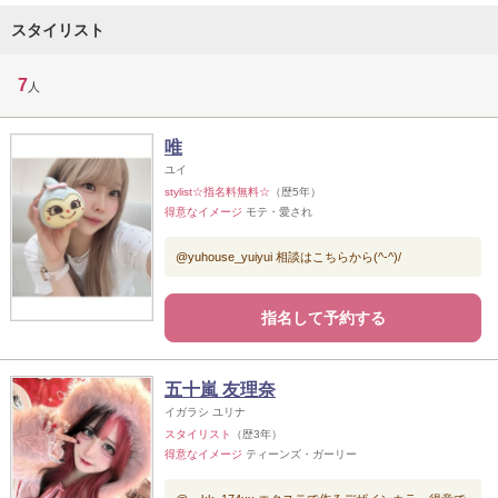
スタイリスト
7
人
唯
ユイ
stylist☆指名料無料☆
（歴5年）
得意なイメージ
モテ・愛され
@yuhouse_yuiyui 相談はこちらから(^-^)/
指名して予約する
五十嵐 友理奈
イガラシ ユリナ
スタイリスト
（歴3年）
得意なイメージ
ティーンズ・ガーリー