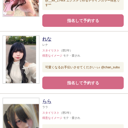
@__kk_174xx エクステで作るデザインカラー得意で
す^^
指名して予約する
れな
レナ
スタイリスト
（歴2年）
得意なイメージ
モテ・愛され
可愛くなるお手伝いさせてくださいっ♪ @chan_subu
指名して予約する
らら
ララ
スタイリスト
（歴2年）
得意なイメージ
モテ・愛され