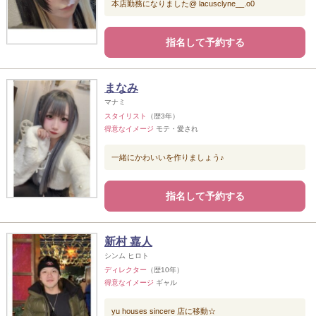
本店勤務になりました@ lacusclyne__.o0
指名して予約する
まなみ
マナミ
スタイリスト
（歴3年）
得意なイメージ
モテ・愛され
一緒にかわいいを作りましょう♪
指名して予約する
新村 嘉人
シンム ヒロト
ディレクター
（歴10年）
得意なイメージ
ギャル
yu houses sincere 店に移動☆