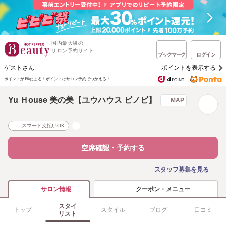
国内最大級の
サロン予約サイト
ブックマーク
ログイン
ゲストさん
ポイントを表示する
ポイントが1%たまる！
ポイントはサロン予約でつかえる！
Yu Ｈouse 美の美【ユウハウス ビノビ】
MAP
スマート支払いOK
空席確認・予約する
スタッフ募集を見る
クーポン・メニュー
サロン情報
スタイ
トップ
スタイル
ブログ
口コミ
リスト