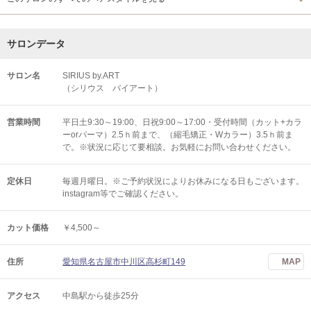
サロンデータ
サロン名
SIRIUS by.ART
（シリウス バイアート）
営業時間
平日土9:30～19:00、日祝9:00～17:00・受付時間（カット+カラ
ーorパーマ）2.5ｈ前まで、（縮毛矯正・Wカラー）3.5ｈ前ま
で。※状況に応じて要相談。お気軽にお問い合わせください。
定休日
毎週月曜日。※ご予約状況によりお休みになる日もございます。
instagram等でご確認ください。
カット価格
￥4,500～
住所
愛知県名古屋市中川区高杉町149
MAP
アクセス
中島駅から徒歩25分