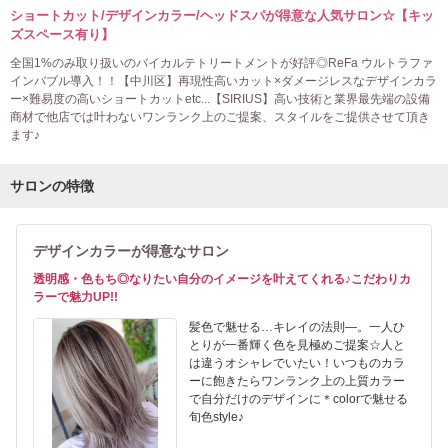
ショートカット/デザインカラー/ヘッドスパが得意な人気サロン☆【キッ
ズスペース有り】
全国1%のみ取り扱いのバイカルテトリートメントが好評◎ReFa ウルトラファ
インバブル導入！！【中川区】再現性高いカット×ダメージレスなデザインカラ
ー×難易度の高いショートカットetc...【SIRIUS】高い技術と業界最先端の設備
商材で他店では叶わないワンランク上のご提案、スタイルをご提供させて頂き
ます♪
サロンの特徴
デザインカラーが得意なサロン
透明感・色もち◎なりたい自分のイメージを叶えてくれる♪こだわりカ
ラーで魅力UP!!
髪色で魅せる…キレイの法則―。一人ひ
とりが一番輝く色を見極めご提案☆人と
は違うオシャレでいたい！いつものカラ
ーに飽きたらワンランク上の上質カラー
で自分だけのデザインに＊colorで魅せる
旬色style♪