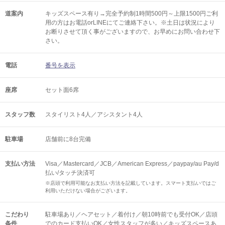
道案内
キッズスペース有り→完全予約制1時間500円～上限1500円ご利
用の方はお電話orLINEにてご連絡下さい。※土日は状況により
お断りさせて頂く事がございますので、お早めにお問い合わせ下
さい。
電話
番号を表示
座席
セット面6席
スタッフ数
スタイリスト4人／アシスタント4人
駐車場
店舗前に8台完備
支払い方法
Visa／Mastercard／JCB／American Express／paypay/au Pay/d
払い/タッチ決済可
※店頭で利用可能なお支払い方法を記載しています。スマート支払いではご
利用いただけない場合がございます。
こだわり
駐車場あり／ヘアセット／着付け／朝10時前でも受付OK／店頭
条件
でのカード支払いOK／女性スタッフが多い／キッズスペースあ