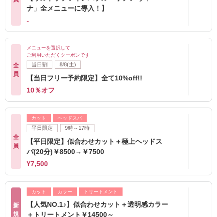
ナ」全メニューに導入！】
-
メニューを選択して
ご利用いただくクーポンです
当日割
8/8(土)
全
員
【当日フリー予約限定】全て10%off!!
10％オフ
カット
ヘッドスパ
平日限定
9時～17時
全
【平日限定】似合わせカット＋極上ヘッドス
員
パ(20分)￥8500→￥7500
¥7,500
カット
カラー
トリートメント
【人気NO.1♪】似合わせカット＋透明感カラー
新
規
＋トリートメント￥14500～