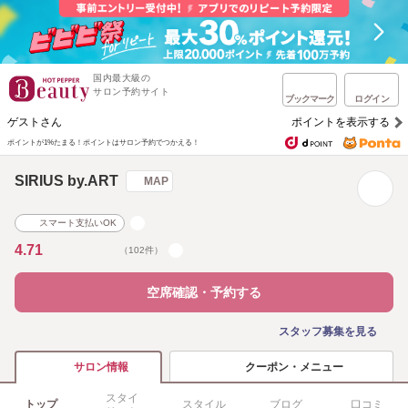
国内最大級の
サロン予約サイト
ブックマーク
ログイン
ゲストさん
ポイントを表示する
ポイントが1%たまる！
ポイントはサロン予約でつかえる！
SIRIUS by.ART
MAP
スマート支払いOK
4.71
（102件）
空席確認・予約する
スタッフ募集を見る
クーポン・メニュー
サロン情報
スタイ
トップ
スタイル
ブログ
口コミ