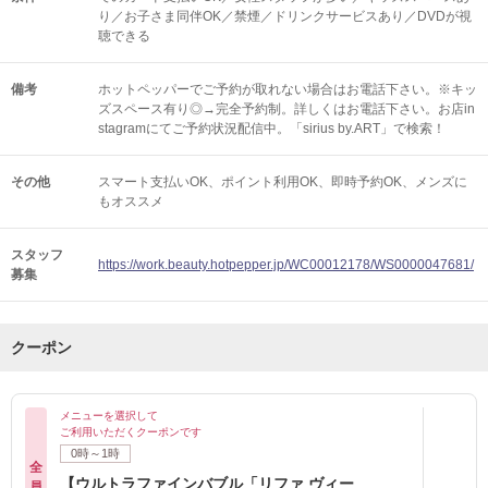
り／お子さま同伴OK／禁煙／ドリンクサービスあり／DVDが視
聴できる
備考
ホットペッパーでご予約が取れない場合はお電話下さい。※キッ
ズスペース有り◎→完全予約制。詳しくはお電話下さい。お店in
stagramにてご予約状況配信中。「sirius by.ART」で検索！
その他
スマート支払いOK
ポイント利用OK
即時予約OK
メンズに
もオススメ
スタッフ
https://work.beauty.hotpepper.jp/WC00012178/WS0000047681/
募集
クーポン
メニューを選択して
ご利用いただくクーポンです
0時～1時
全
【ウルトラファインバブル「リファ ヴィー
員