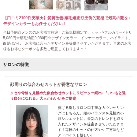
【口コミ2100件突破★】髪質改善/縮毛矯正◎圧倒的艶感で最高の艶を♪
デザインカラーもお任せください！
当日予約◎メンズのお客様大歓迎！ご新規様限定で、カット×フルカラー×トリ
5,080円☆縮毛矯正9,080円☆デザインカラー、インナーカラー、ハイライト、
白髪ぼかし お客様に合ったデザインを提供させていただきます。再来のお客
様もお得なクーポンを多数ご用意しております＾＾
サロンの特徴
顔周りの似合わせカットが得意なサロン
クセや骨格を見極めた似合わせカットにリピーター続出♪『いつもと違
う自分になれる』大人かわいいをご提案
寛げる癒しサロン◎丁寧なカウンセリン
グはもちろん、頭のバランスを見極め小
顔シルエットに。最新のトレンドを取り
入れたデザインを提案させていただきま
す！毎日のセットの仕方やケア方法など
アドバイスも嬉しい♪