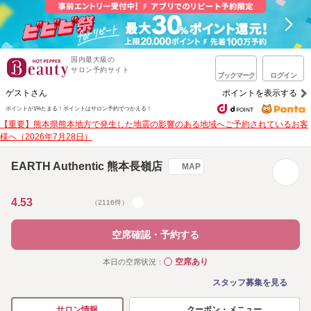
国内最大級の
サロン予約サイト
ブックマーク
ログイン
ゲストさん
ポイントを表示する
ポイントが1%たまる！
ポイントはサロン予約でつかえる！
【重要】熊本県熊本地方で発生した地震の影響のある地域へご予約されているお客
様へ（2026年7月28日）
EARTH Authentic 熊本長嶺店
MAP
4.53
（2116件）
空席確認・予約する
空席あり
本日の空席状況：
◯
スタッフ募集を見る
クーポン・メニュー
サロン情報