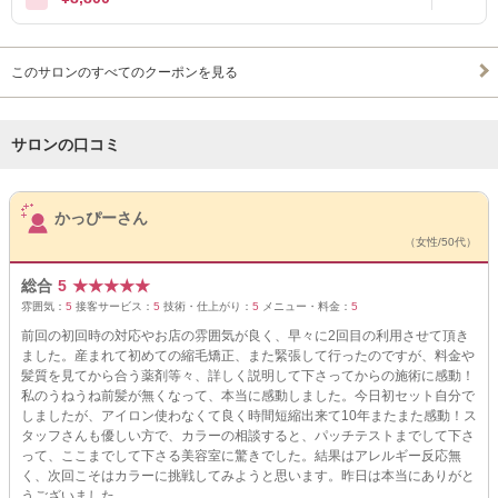
このサロンのすべてのクーポンを見る
サロンの口コミ
サロンPick Up
かっぴーさん
（女性/50代）
総合
5
★
★
★
★
★
雰囲気：
5
接客サービス：
5
技術・仕上がり：
5
メニュー・料金：
5
前回の初回時の対応やお店の雰囲気が良く、早々に2回目の利用させて頂き
ました。産まれて初めての縮毛矯正、また緊張して行ったのですが、料金や
髪質を見てから合う薬剤等々、詳しく説明して下さってからの施術に感動！
私のうねうね前髪が無くなって、本当に感動しました。今日初セット自分で
しましたが、アイロン使わなくて良く時間短縮出来て10年またまた感動！ス
タッフさんも優しい方で、カラーの相談すると、パッチテストまでして下さ
って、ここまでして下さる美容室に驚きでした。結果はアレルギー反応無
く、次回こそはカラーに挑戦してみようと思います。昨日は本当にありがと
うございました。