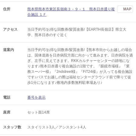
住所
熊本県熊本市東区長嶺南３－９－１ 熊本日赤通り複
MAP
合施設 １Ｆ
アクセス
当日予約可/お得な回数券/髪質改善/【EARTH長嶺店】県立大
学、熊本日赤のすぐ近く
道案内
当日予約可/お得な回数券/髪質改善/【熊本市街からお越しの場合
は、国体道路を日赤病院方面に向かって進みます。日赤病院を過
ぎ、左手に見えてきます。RKKカルチャーセンターの跡地にな
ります♪熊本日赤通り複合施設の1階です。『眼鏡市場様』『業
務スーパー様』『2ndstreet様』『FiT24様』が入ってる複合施設
です♪バスでお越しの際は福祉センターグラウンド前で降りて徒
歩1分になります♪敷地内多数無料駐車場あり♪
電話
番号を表示
座席
セット面14席
スタッフ数
スタイリスト3人／アシスタント4人