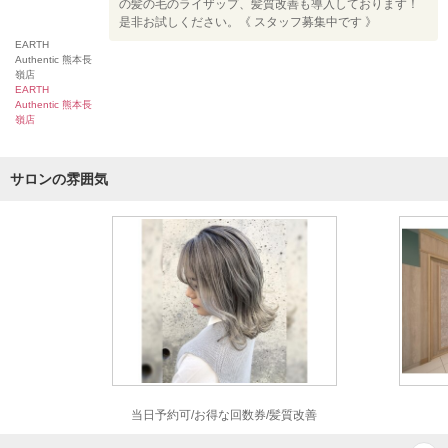
の髪の毛のライザップ、髪質改善も導入しております！
是非お試しください。《 スタッフ募集中です 》
EARTH
Authentic 熊本長
嶺店
EARTH
Authentic 熊本長
嶺店
サロンの雰囲気
当日予約可/お得な回数券/髪質改善