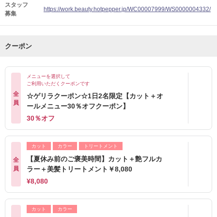
スタッフ
https://work.beauty.hotpepper.jp/WC00007999/WS0000004332/
募集
クーポン
メニューを選択して
ご利用いただくクーポンです
全
☆ゲリラクーポン☆1日2名限定【カット＋オ
員
ールメニュー30％オフクーポン】
30％オフ
カット
カラー
トリートメント
【夏休み前のご褒美時間】カット＋艶フルカ
全
員
ラー＋美髪トリートメント￥8,080
¥8,080
カット
カラー