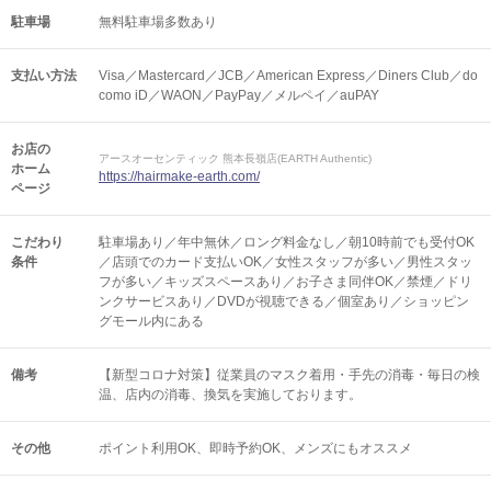
駐車場
無料駐車場多数あり
支払い方法
Visa／Mastercard／JCB／American Express／Diners Club／do
como iD／WAON／PayPay／メルペイ／auPAY
お店の
アースオーセンティック 熊本長嶺店(EARTH Authentic)
ホーム
https://hairmake-earth.com/
ページ
こだわり
駐車場あり／年中無休／ロング料金なし／朝10時前でも受付OK
条件
／店頭でのカード支払いOK／女性スタッフが多い／男性スタッ
フが多い／キッズスペースあり／お子さま同伴OK／禁煙／ドリ
ンクサービスあり／DVDが視聴できる／個室あり／ショッピン
グモール内にある
備考
【新型コロナ対策】従業員のマスク着用・手先の消毒・毎日の検
温、店内の消毒、換気を実施しております。
その他
ポイント利用OK
即時予約OK
メンズにもオススメ