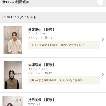
サロンの利用傾向
PICK UP スタイリスト
横峯陽生 【長嶺】
ヨコミネ ハルキ
スタイリスト
（歴3年）
【 メンズ限定 】熊本で一番のヘアスタイルに
大塚昂徳 【長嶺】
オオツカ タカノリ
スタイリスト
（歴12年）
扱いやすく再現性の高いスタイルをご提供◎
持田美保 【長嶺】
モチダ ミホ