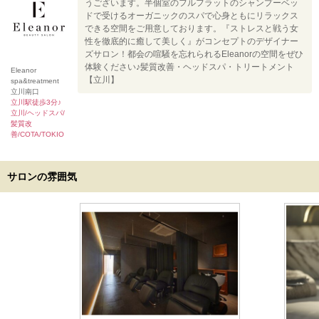
うございます。半個室のフルフラットのシャンプーベッ
ドで受けるオーガニックのスパで心身ともにリラックス
できる空間をご用意しております。『ストレスと戦う女
性を徹底的に癒して美しく』がコンセプトのデザイナー
ズサロン！都会の喧騒を忘れられるEleanorの空間をぜひ
体験ください♪髪質改善・ヘッドスパ・トリートメント
Eleanor
【立川】
spa&treatment
立川南口
立川駅徒歩3分♪
立川/ヘッドスパ/
髪質改
善/COTA/TOKIO
サロンの雰囲気