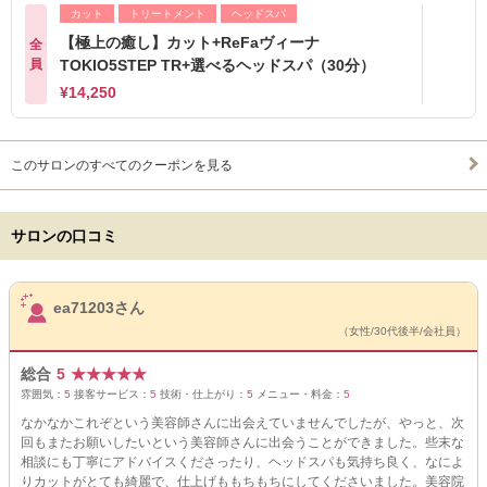
カット
トリートメント
ヘッドスパ
【極上の癒し】カット+ReFaヴィーナ
全
員
TOKIO5STEP TR+選べるヘッドスパ（30分）
¥14,250
このサロンのすべてのクーポンを見る
サロンの口コミ
サロンPick Up
ea71203さん
（女性/30代後半/会社員）
総合
5
★
★
★
★
★
雰囲気：
5
接客サービス：
5
技術・仕上がり：
5
メニュー・料金：
5
なかなかこれぞという美容師さんに出会えていませんでしたが、やっと、次
回もまたお願いしたいという美容師さんに出会うことができました。些末な
相談にも丁寧にアドバイスくださったり、ヘッドスパも気持ち良く、なによ
りカットがとても綺麗で、仕上げももちもちにしてくださいました。美容院