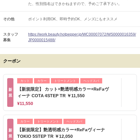
た、性別指名はできかねますので、予めご了承下さい。
その他
ポイント利用OK
即時予約OK
メンズにもオススメ
スタッフ
https://work.beauty.hotpepper.jp/WC00007072/WS0000016359/
募集
JP0000015488/
クーポン
カット
カラー
トリートメント
ヘッドスパ
【新規限定】 カット+艶透明感カラー+ReFaヴ
新
規
ィーナ COTA 4STEP TR ￥11,550
¥11,550
カラー
トリートメント
ヘッドスパ
【新規限定】艶透明感カラー+ReFaヴィーナ
新
規
TOKIO 5STEP TR ￥12,050