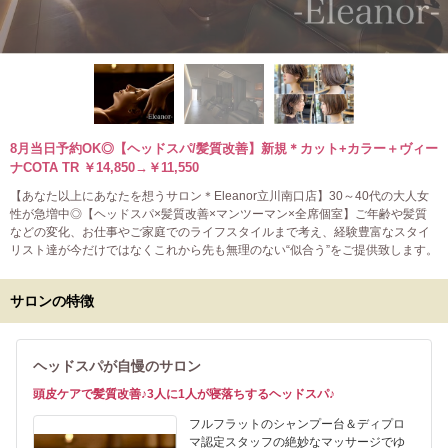
8月当日予約OK◎【ヘッドスパ/髪質改善】新規＊カット+カラー＋ヴィー
ナCOTA TR ￥14,850→￥11,550
【あなた以上にあなたを想うサロン＊Eleanor立川南口店】30～40代の大人女
性が急増中◎【ヘッドスパ×髪質改善×マンツーマン×全席個室】ご年齢や髪質
などの変化、お仕事やご家庭でのライフスタイルまで考え、経験豊富なスタイ
リスト達が今だけではなくこれから先も無理のない“似合う”をご提供致します。
サロンの特徴
ヘッドスパが自慢のサロン
頭皮ケアで髪質改善♪3人に1人が寝落ちするヘッドスパ♪
フルフラットのシャンプー台＆ディプロ
マ認定スタッフの絶妙なマッサージでゆ