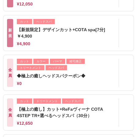
¥12,050
カット
ヘッドスパ
【新規限定】デザインカット+COTA spa[7分]
新
規
￥4,900
¥4,900
カット
カラー
パーマ
縮毛矯正
トリートメント
ヘッドスパ
全
員
◆極上の癒しヘッドスパクーポン◆
¥0
カット
トリートメント
ヘッドスパ
【極上の癒し】カット+ReFaヴィーナ COTA
全
員
4STEP TR+選べるヘッドスパ（30分）
¥12,650