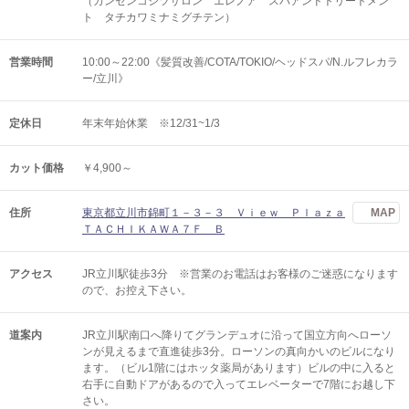
（カンゼンコシツサロン エレノア スパアンドトリートメン
ト タチカワミナミグチテン）
営業時間
10:00～22:00《髪質改善/COTA/TOKIO/ヘッドスパ/N.ルフレカラ
ー/立川》
定休日
年末年始休業 ※12/31~1/3
カット価格
￥4,900～
住所
東京都立川市錦町１－３－３ Ｖｉｅｗ Ｐｌａｚａ
MAP
ＴＡＣＨＩＫＡＷＡ７Ｆ Ｂ
アクセス
JR立川駅徒歩3分 ※営業のお電話はお客様のご迷惑になります
ので、お控え下さい。
道案内
JR立川駅南口へ降りてグランデュオに沿って国立方向へローソ
ンが見えるまで直進徒歩3分。ローソンの真向かいのビルになり
ます。（ビル1階にはホッタ薬局があります）ビルの中に入ると
右手に自動ドアがあるので入ってエレベーターで7階にお越し下
さい。