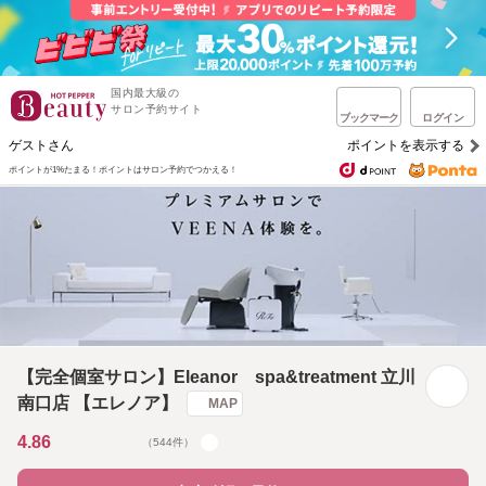
国内最大級の
サロン予約サイト
ブックマーク
ログイン
ゲストさん
ポイントを表示する
ポイントが1%たまる！
ポイントはサロン予約でつかえる！
【完全個室サロン】Eleanor spa&treatment 立川
南口店 【エレノア】
MAP
4.86
（544件）