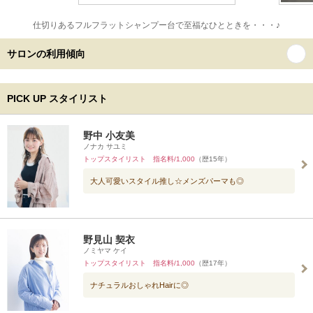
仕切りあるフルフラットシャンプー台で至福なひとときを・・・♪
サロンの利用傾向
PICK UP スタイリスト
野中 小友美
ノナカ サユミ
トップスタイリスト 指名料/1,000
（歴15年）
大人可愛いスタイル推し☆メンズパーマも◎
野見山 契衣
ノミヤマ ケイ
トップスタイリスト 指名料/1,000
（歴17年）
ナチュラルおしゃれHairに◎