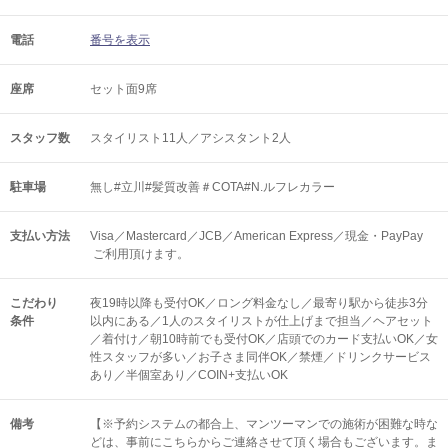
電話
番号を表示
座席
セット面9席
スタッフ数
スタイリスト11人／アシスタント2人
駐車場
無し#立川#髪質改善＃COTA#N.ルフレカラー
支払い方法
Visa／Mastercard／JCB／American Express／現金・PayPay
ご利用頂けます。
こだわり
夜19時以降も受付OK／ロング料金なし／最寄り駅から徒歩3分
条件
以内にある／1人のスタイリストが仕上げまで担当／ヘアセット
／着付け／朝10時前でも受付OK／店頭でのカード支払いOK／女
性スタッフが多い／お子さま同伴OK／禁煙／ドリンクサービス
あり／半個室あり／COIN+支払いOK
備考
【※予約システムの都合上、マンツーマンでの施術が困難な時な
どは、事前にこちらからご連絡させて頂く場合もございます。ま