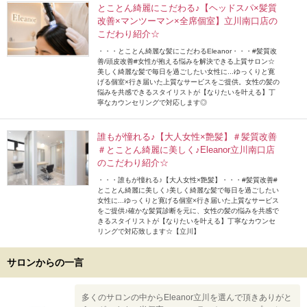
とことん綺麗にこだわる♪【ヘッドスパ×髪質
改善×マンツーマン×全席個室】立川南口店の
こだわり紹介☆
・・・とことん綺麗な髪にこだわるEleanor・・・#髪質改
善/頭皮改善#女性が抱える悩みを解決できる上質サロン☆
美しく綺麗な髪で毎日を過ごしたい女性に...ゆっくりと寛
げる個室×行き届いた上質なサービスをご提供。女性の髪の
悩みを共感できるスタイリストが【なりたいを叶える】丁
寧なカウンセリングで対応します◎
誰もが憧れる♪【大人女性×艶髪】＃髪質改善
＃とことん綺麗に美しく♪Eleanor立川南口店
のこだわり紹介☆
・・・誰もが憧れる♪【大人女性×艶髪】・・・#髪質改善#
とことん綺麗に美しく♪美しく綺麗な髪で毎日を過ごしたい
女性に...ゆっくりと寛げる個室×行き届いた上質なサービス
をご提供♪確かな髪質診断を元に、女性の髪の悩みを共感で
きるスタイリストが【なりたいを叶える】丁寧なカウンセ
リングで対応致します☆【立川】
サロンからの一言
多くのサロンの中からEleanor立川を選んで頂きありがと