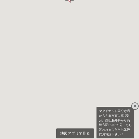
マクドナルド国分寺店
から丸亀方面に車で5
分。西山脳外科から高
松方面に車で3分。もし
迷われましたらお気軽
地図アプリで見る
にお電話下さい！