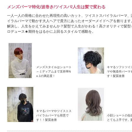
メンズパーマ特化/波巻き/ツイスパ/人生は髪で変わる
一人一人の骨格に合わせた再現性の高いカット、ツイストスパイラルパーマ、
イラルパーマで動かす大人ヘアで貴方にあったオーダーメイドヘアを創ります
解決し、人生をかえてみませんか？髪型で人生がかわる！高クオリティで髪型
ロデュース★期待をはるかに上回るスタイルで感動を。
メンズスタイルはショート
キマるソフトツイ
～ミディアムまで支持率N
マや無造作パーマ
o.1の満足度！
す！髪質改善
キマるパーマやツイストス
パイラルパーマも得意で
小顔ショートの似
す！！髪質改善
とても上手です。