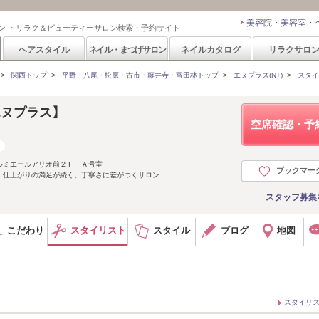
美容院・美容室・
ン ・リラク＆ビューティーサロン検索・予約サイト
ヘアスタイル
ネイル・まつげサロン
ネイルカタログ
リラクサロ
>
関西トップ
>
平野・八尾・松原・古市・藤井寺・富田林トップ
>
エヌプラス(N+)
>
スタイ
エヌプラス】
空席確認・予
ルミエールアリオ前２Ｆ Ａ号室
ブックマー
すぐ 仕上がりの満足が続く。丁寧さに差がつくサロン
スタッフ募集
こだわり
スタイリスト
スタイル
ブログ
地図
スタイリ