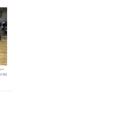
パー
ク/刈