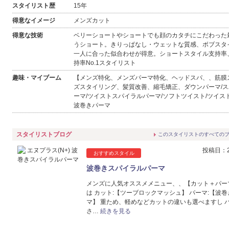
スタイリスト歴
15年
得意なイメージ
メンズカット
得意な技術
ベリーショートやショートでも顔のカタチにこだわった
うショート。きりっぱなし・ウェットな質感、ボブスタ
一人に合った似合わせが得意。ショートスタイル支持率
持率No.1スタイリスト
趣味・マイブーム
【メンズ特化、メンズパーマ特化、ヘッドスパ、、筋膜
ズスタイリング、髪質改善、縮毛矯正、ダウンパーマ/
ーマ/ツイストスパイラルパーマ/ソフトツイスト/ツイス
波巻きパーマ
スタイリストブログ
このスタイリストのすべての
投稿日：20
おすすめスタイル
波巻きスパイラルパーマ
メンズに人気オススメメニュー、、【カット＋パー
は カット:【ツーブロックマッシュ】 パーマ:【波
マ】 重ため、軽めなどカットの違いも選べますし 
さ…
続きを見る