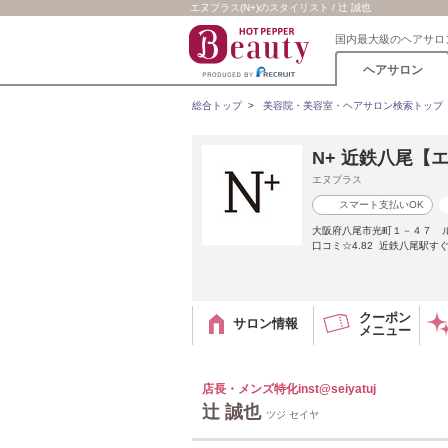
エヌプラス(N+)のスタイリスト / 辻 誠也
国内最大級のヘアサロ
ヘアサロン
総合トップ
>
美容院・美容室・ヘアサロン検索トップ
N+ 近鉄八尾【
エヌプラス
スマート支払いOK
大阪府八尾市光町１－４７ 
口コミ☆4.82 近鉄八尾駅
クーポン
サロン情報
メニュー
店長・メンズ特化inst@seiyatuj
辻 誠也
ツジ セイヤ