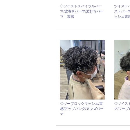
◇ツイストスパイラルパー
ツイスト
マ/波巻きパーマ/波打ちパー
ストパー
マ 束感
ッシュ束
◇ツーブロックマッシュ/束
◇ツイス
感/アップバング/メンズパー
マ/ツー
マ