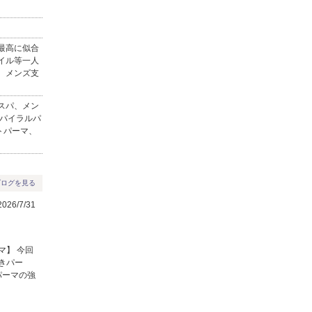
最高に似合
イル等一人
、メンズ支
スパ、メン
スパイラルパ
トパーマ、
ブログを見る
26/7/31
マ】 今回
巻きパー
パーマの強