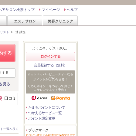
ヘアサロン検索トップ
マイページ
ヘルプ
ン
エステサロン
美容クリニック
リスト
>
辻 誠也
ようこそ、ゲストさん。
約する
ログインする
会員登録する（無料）
クする
ホットペッパービューティーなら
1%
ポイントが
たまる！
を見る
ためたポイントをつかっておとく
にサロンをネット予約！
口コミ
たまるポイントについて
つかえるサービス一覧
ポイント設定変更
スト一覧へ戻る
ブックマーク
ログインすると会員情報に保存できます