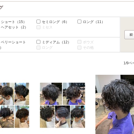
グ
ショート
（15）
セミロング
（6）
ロング
（11）
ヘアセット
（2）
ミセス
ベリーショート
ミディアム
（12）
ボウズ
5）
ロング
その他
1/9