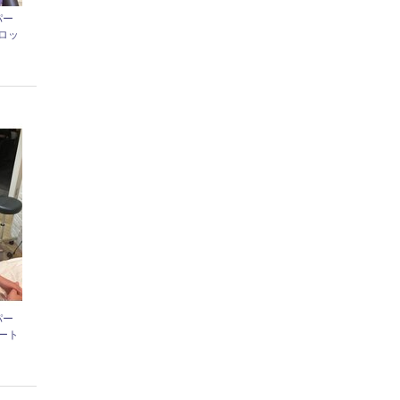
パー
ロッ
パー
ート