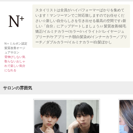
スタイリストは全員がハイパフォーマーばかりを集めて
います！マンツーマンでご対応致しますのでお任せくだ
さい☆新しい自分らしさを引き出せる最高の空間です♪新
しい「自分」にアップデートしましょう♪♪ 髪質改善/縮毛
矯正/イルミナカラー/カラー/ハイライト/バレイヤージュ
ブリーチ/ケアブリーチ/脱白髪染め/インナーカラー／ブリ
ーチ／ダブルカラー/イルミナカラー/白髪ぼかし
N＋ミルボン認定
髪質改善オージ
ュアサロン
背伸びしない気
取らないおしゃ
れで楽しい気分
になれる
サロンの雰囲気