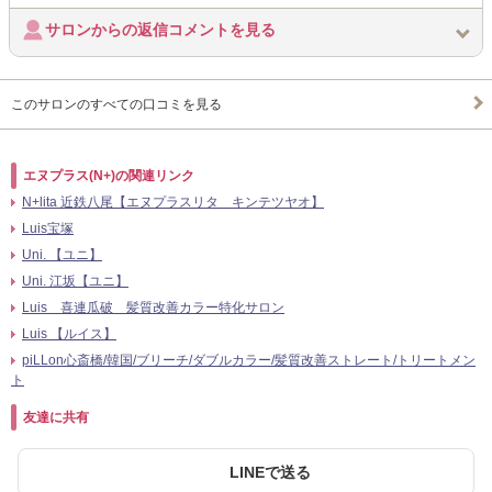
サロンからの返信コメントを見る
このサロンのすべての口コミを見る
エヌプラス(N+)の関連リンク
N+lita 近鉄八尾【エヌプラスリタ キンテツヤオ】
Luis宝塚
Uni. 【ユニ】
Uni. 江坂【ユニ】
Luis 喜連瓜破 髪質改善カラー特化サロン
Luis 【ルイス】
piLLon心斎橋/韓国/ブリーチ/ダブルカラー/髪質改善ストレート/トリートメン
ト
友達に共有
LINEで送る