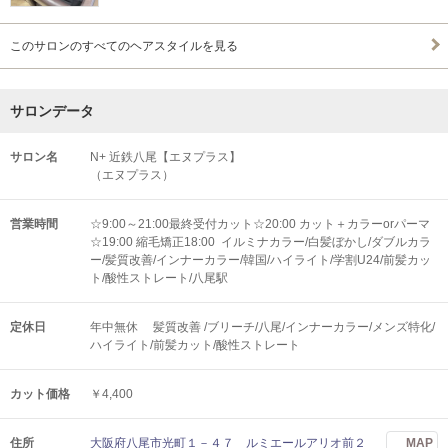
このサロンのすべてのヘアスタイルを見る
サロンデータ
サロン名
N+ 近鉄八尾【エヌプラス】
（エヌプラス）
営業時間
☆9:00～21:00最終受付カット☆20:00 カット＋カラーorパーマ
☆19:00 縮毛矯正18:00 イルミナカラー/白髪ぼかし/ダブルカラ
ー/髪質改善/インナーカラー/韓国/ハイライト/学割U24/前髪カッ
ト/酸性ストレート/八尾駅
定休日
年中無休 髪質改善 /ブリーチ/八尾/インナーカラー/メンズ特化/
ハイライト/前髪カット/酸性ストレート
カット価格
￥4,400
住所
大阪府八尾市光町１－４７ ルミエールアリオ前２
MAP