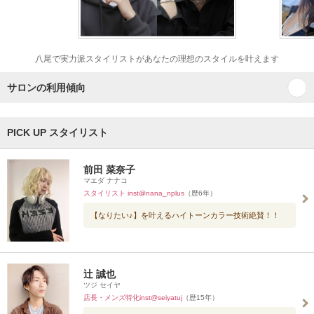
八尾で実力派スタイリストがあなたの理想のスタイルを叶えます
サロンの利用傾向
PICK UP スタイリスト
前田 菜奈子
マエダ ナナコ
スタイリスト inst@nana_nplus
（歴6年）
【なりたい♪】を叶えるハイトーンカラー技術絶賛！！
辻 誠也
ツジ セイヤ
店長・メンズ特化inst@seiyatuj
（歴15年）