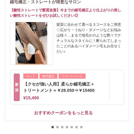
縮毛矯正・ストレートが得意なサロン
【酸性ストレートで髪質改善】今までの縮毛矯正より仕上がりの美し
い酸性ストレートをぜひお試しください◎
髪質に合わせて選べる３コースをご用意
◇広がり・うねり・ダメージなどお悩み
は様々…まるで地毛かのような艶々でナ
チュラルなスタイルに！断られてしまっ
たことのあるハイダメージ毛もお任せく
だい♪
カット
縮毛矯正
トリートメント
【クセが強い人用】柔らか縮毛矯正＋
新
規
トリートメント＝￥28.050⇒￥15400
¥15,400
おすすめクーポンをもっと見る