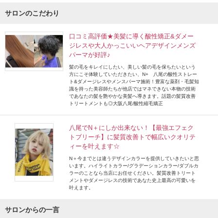
サロンのこだわり
口コミ高評価★美髪に導く酸性矯正&ダメー
ジレスや大人かっこいいヘアデザインメンズ
パーマが好評♪
髪の毛をキレイにしたい、美しい髪の毛を保ちたいという
方にこそ体験していただきたい、N+ 八尾の酸性ストレー
ト&ダメージレスやメンスパーマ施術！豊富な薬剤・毛髪知
識を持った美容師たちが他店ではマネできない本物の技術
であなたの髪を艶やかな美髪へ導きます。話題の髪質改善
トリートメントも◎大阪八尾/酸性縮毛矯正
八尾でN＋にしか出来ない！【最強エフェク
トブリーチ】に髪質改善トで幅広いクオリテ
ィーを叶えます☆
N＋今までとは違うデザインカラーを提供していきたいと思
います。ハイライトカラー/グラデーションカラー/ダブルカ
ラーのことなら当店にお任せください。髪質改善トリート
メントやダメージレスの技術であなた史上最高の可愛いを
叶えます。
サロンからの一言