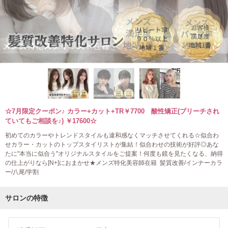
☆7月限定クーポン♪ カラー+カット+TR￥7700 酸性矯正(ブリーチされ
ていてもご相談を♪) ￥17600☆
初めてのカラーやトレンドスタイルも違和感なくマッチさせてくれる☆似合わ
せカラー・カットのトップスタイリストが集結！似合わせの技術が好評◎あな
たに"本当に似合う"オリジナルスタイルをご提案！何度も鏡を見たくなる、納得
の仕上がりなら[N+]におまかせ★メンズ特化美容師在籍 髪質改善/インナーカラ
ー/八尾/学割
サロンの特徴