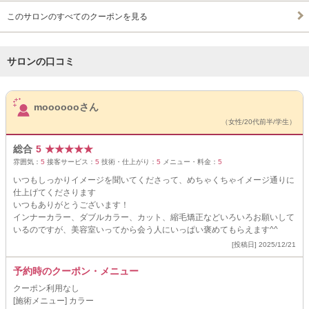
このサロンのすべてのクーポンを見る
サロンの口コミ
サロンPick Up
mooooooさん
（女性/20代前半/学生）
総合
5
★
★
★
★
★
雰囲気：
5
接客サービス：
5
技術・仕上がり：
5
メニュー・料金：
5
いつもしっかりイメージを聞いてくださって、めちゃくちゃイメージ通りに
仕上げてくださります
いつもありがとうございます！
インナーカラー、ダブルカラー、カット、縮毛矯正などいろいろお願いして
いるのですが、美容室いってから会う人にいっぱい褒めてもらえます^^
[投稿日] 2025/12/21
予約時のクーポン・メニュー
クーポン利用なし
[施術メニュー] カラー