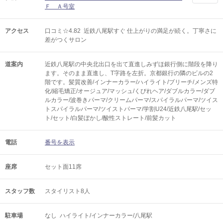
Ｆ Ａ号室
アクセス
口コミ☆4.82 近鉄八尾駅すぐ 仕上がりの満足が続く。丁寧さに
差がつくサロン
道案内
近鉄八尾駅の中央北出口を出て直進しみずほ銀行側に階段を降り
ます。そのまま直進し、T字路を左折。京都銀行の隣のビルの2
階です。髪質改善/インナーカラー/ハイライト/ブリーチ/メンズ特
化/縮毛矯正/オージュア/マッシュ/くびれヘア/ダブルカラー/ダブ
ルカラー/波巻きパーマ/クリームパーマ/スパイラルパーマ/ツイス
トスパイラルパーマ/ツイストパーマ/学割U24/近鉄八尾駅/セッ
ト/セット/白髪ぼかし/酸性ストレート/前髪カット
電話
番号を表示
座席
セット面11席
スタッフ数
スタイリスト8人
駐車場
なし ハイライト/インナーカラー/八尾駅