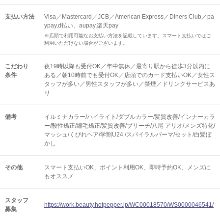
支払い方法
Visa／Mastercard／JCB／American Express／Diners Club／pa
ypay,d払い、aupay,楽天pay
※店頭で利用可能なお支払い方法を記載しています。スマート支払いではご
利用いただけない場合がございます。
こだわり
夜19時以降も受付OK／年中無休／最寄り駅から徒歩3分以内に
条件
ある／朝10時前でも受付OK／店頭でのカード支払いOK／女性ス
タッフが多い／男性スタッフが多い／禁煙／ドリンクサービスあ
り
備考
イルミナカラー/ハイライト/ダブルカラー/髪質改善/インナーカラ
ー/酸性矯正/縮毛矯正/髪質改善/ブリーチ/八尾 アリオ/メンズ特化/
マッシュ/くびれヘア/学割U24 /スパイラルパーマ/セット/白髪ぼ
かし
その他
スマート支払いOK
ポイント利用OK
即時予約OK
メンズに
もオススメ
スタッフ
https://work.beauty.hotpepper.jp/WC00018570/WS0000046541/
募集