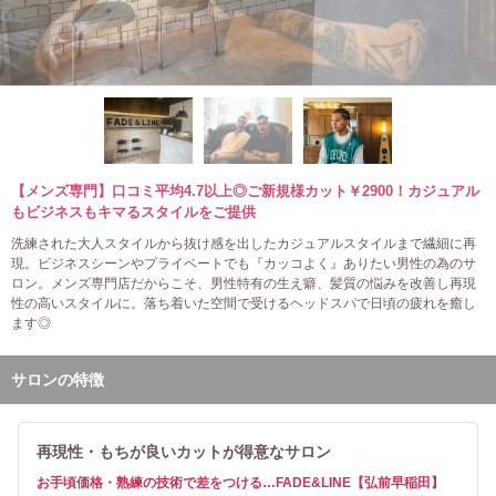
【メンズ専門】口コミ平均4.7以上◎ご新規様カット￥2900！カジュアル
もビジネスもキマるスタイルをご提供
洗練された大人スタイルから抜け感を出したカジュアルスタイルまで繊細に再
現。ビジネスシーンやプライベートでも『カッコよく』ありたい男性の為のサ
ロン。メンズ専門店だからこそ、男性特有の生え癖、髪質の悩みを改善し再現
性の高いスタイルに。落ち着いた空間で受けるヘッドスパで日頃の疲れを癒し
ます◎
サロンの特徴
再現性・もちが良いカットが得意なサロン
お手頃価格・熟練の技術で差をつける…FADE&LINE【弘前早稲田】