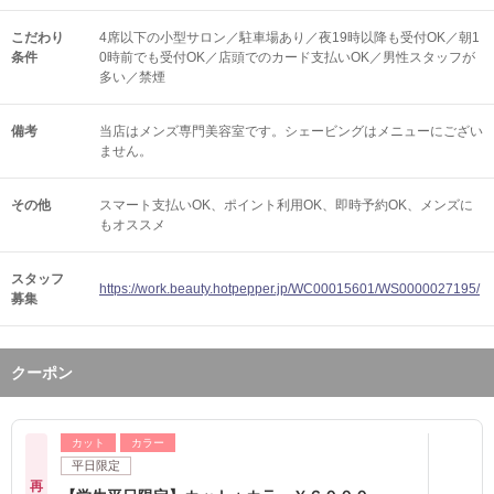
こだわり
4席以下の小型サロン／駐車場あり／夜19時以降も受付OK／朝1
条件
0時前でも受付OK／店頭でのカード支払いOK／男性スタッフが
多い／禁煙
備考
当店はメンズ専門美容室です。シェービングはメニューにござい
ません。
その他
スマート支払いOK
ポイント利用OK
即時予約OK
メンズに
もオススメ
スタッフ
https://work.beauty.hotpepper.jp/WC00015601/WS0000027195/
募集
クーポン
カット
カラー
平日限定
再