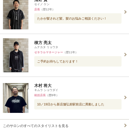
セイノ ケン
店長
（歴12年）
たかが髪されど髪。髪のお悩みご相談ください！
棟方 亮太
ムナカタ リョウタ
ゼネラルマネージャー
（歴11年）
ご予約お待ちしております！
木村 将大
キムラ ショウダイ
統括店長
（歴8年）
10／19日から新店舗弘前駅前店に異動しました
このサロンのすべてのスタイリストを見る