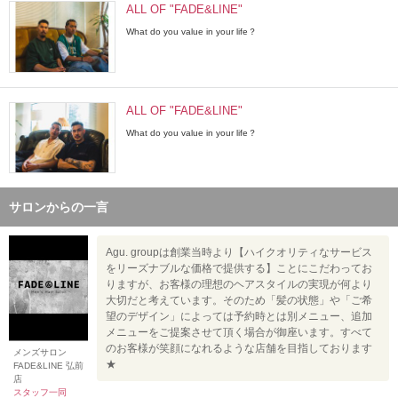
ALL OF "FADE&LINE"
What do you value in your life？
ALL OF "FADE&LINE"
What do you value in your life？
サロンからの一言
Agu. groupは創業当時より【ハイクオリティなサービス
をリーズナブルな価格で提供する】ことにこだわってお
りますが、お客様の理想のヘアスタイルの実現が何より
大切だと考えています。そのため「髪の状態」や「ご希
望のデザイン」によっては予約時とは別メニュー、追加
メニューをご提案させて頂く場合が御座います。すべて
のお客様が笑顔になれるような店舗を目指しております
メンズサロン
★
FADE&LINE 弘前
店
スタッフ一同