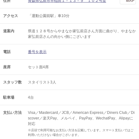
住所
青森県弘前市早稲田１－１３－９ １０２号室
MAP
アクセス
「運動公園前駅」車10分
道案内
県道１２８号からやまなか家弘前店さん方面に曲がり、やまなか
家弘前店さんの向かい側にございます
電話
番号を表示
座席
セット面4席
スタッフ数
スタイリスト3人
駐車場
4台
支払い方法
Visa／Mastercard／JCB／American Express／Diners Club／Di
scover／楽天Pay、メルペイ、PayPay、WechatPay、Alipayに
対応
※店頭で利用可能なお支払い方法を記載しています。スマート支払いではご
利用いただけない場合がございます。