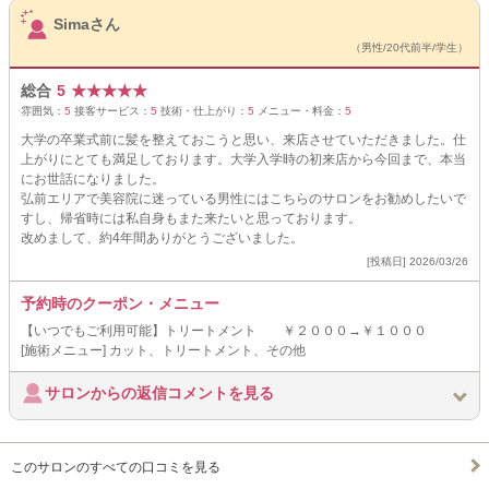
サロンPick Up
Simaさん
（男性/20代前半/学生）
総合
5
★
★
★
★
★
雰囲気：
5
接客サービス：
5
技術・仕上がり：
5
メニュー・料金：
5
大学の卒業式前に髪を整えておこうと思い、来店させていただきました。仕
上がりにとても満足しております。大学入学時の初来店から今回まで、本当
にお世話になりました。
弘前エリアで美容院に迷っている男性にはこちらのサロンをお勧めしたいで
すし、帰省時には私自身もまた来たいと思っております。
改めまして、約4年間ありがとうございました。
[投稿日] 2026/03/26
予約時のクーポン・メニュー
【いつでもご利用可能】トリートメント ￥２０００→￥１０００
[施術メニュー] カット、トリートメント、その他
サロンからの返信コメントを見る
このサロンのすべての口コミを見る