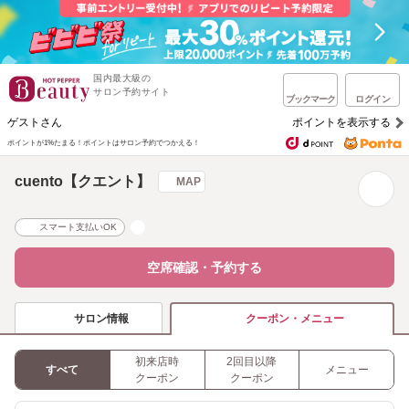
国内最大級の
サロン予約サイト
ブックマーク
ログイン
ゲストさん
ポイントを表示する
ポイントが1%たまる！
ポイントはサロン予約でつかえる！
cuento【クエント】
MAP
スマート支払いOK
空席確認・予約する
サロン情報
クーポン・メニュー
初来店時
2回目以降
すべて
メニュー
クーポン
クーポン