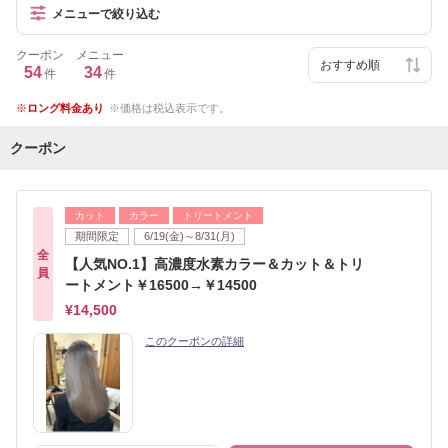
メニューで絞り込む
クーポン
メニュー
54
34
件
件
ロング料金あり
価格は税込表示です。
クーポン
カット
カラー
トリートメント
期間限定
6/19(金)～8/31(月)
全
【人気NO.1】高濃度水素カラー＆カット＆トリ
員
ートメント￥16500→￥14500
¥14,500
このクーポンの詳細