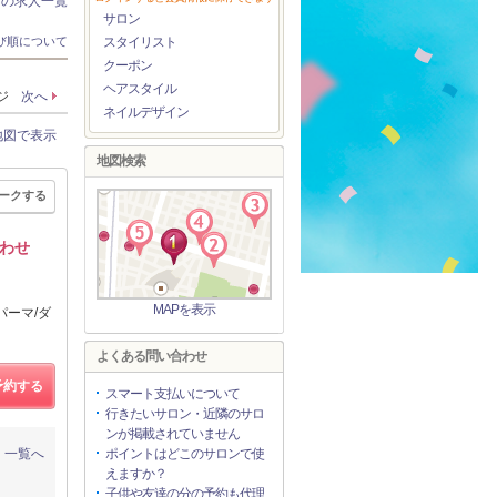
ンの求人一覧
サロン
び順について
スタイリスト
クーポン
ヘアスタイル
ージ
次へ
ネイルデザイン
地図で表示
地図検索
ークする
合わせ
MAPを表示
パーマ/ダ
よくある問い合わせ
予約する
スマート支払いについて
行きたいサロン・近隣のサロ
ンが掲載されていません
一覧へ
ポイントはどこのサロンで使
えますか？
子供や友達の分の予約も代理