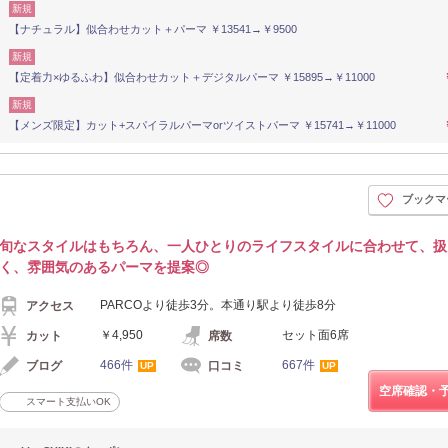
新規
【ナチュラル】似合わせカット＋パーマ ￥13541→￥9500
新規
【定着力×ゆるふわ】似合わせカット＋デジタルパーマ ￥15895→￥11000
新規
【メンズ限定】カット+スパイラルパーマorツイストパーマ ￥15741→￥11000
ブックマ
旬なスタイルはもちろん、一人ひとりのライフスタイルに合わせて、扱
く、雰囲気のあるパーマを提案◎
PARCOより徒歩3分。本通り駅より徒歩8分
アクセス
￥4,950
セット面6席
カット
席数
466件
667件
ブログ
口コミ
UP
UP
空席確認・
スマート支払いOK