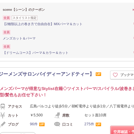
scene【シーン】のクーポン
全員
スタイリスト指定
【2種類以上の巻き方で自由自在】MIXパーマ＆カット
全員
メンズカット＆パーマ
全員
【ドリームコース】パーマ＆カラー＆カット
 D&T【バジーメンズサロンバイディーアンドティー】
UP
ブックマ
メンズパーマが得意なStylist在籍◇ツイストパーマ/スパイラル/波巻
型/髪色もお任せ下さい！
広島パルコより徒歩5分／胡町電停より徒歩1分／八丁堀電停より
アクセス
￥5,500
セット面10席
カット
席数
96件
275件
ブログ
口コミ
UP
UP
空席確認・