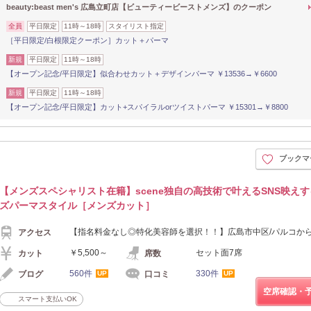
beauty:beast men's 広島立町店【ビューティービーストメンズ】のクーポン
全員
平日限定
11時～18時
スタイリスト指定
［平日限定/白根限定クーポン］カット＋パーマ
新規
平日限定
11時～18時
【オープン記念/平日限定】似合わせカット＋デザインパーマ ￥13536→￥6600
新規
平日限定
11時～18時
【オープン記念/平日限定】カット+スパイラルorツイストパーマ ￥15301→￥8800
ブックマ
【メンズスペシャリスト在籍】scene独自の高技術で叶えるSNS映え
ズパーマスタイル［メンズカット］
【指名料金なし◎特化美容師を選択！！】広島市中区/パルコから
アクセス
￥5,500～
セット面7席
カット
席数
560件
330件
ブログ
口コミ
UP
UP
空席確認・
スマート支払いOK