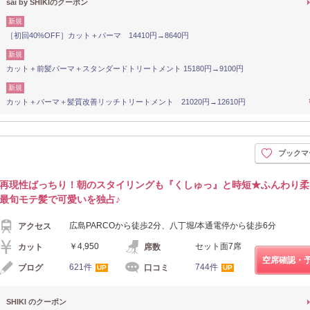
sai by SHIKIのクーポン
新規
［初回40%OFF］カット＋パーマ 14410円→8640円
新規
カット＋前髪パーマ＋スタンダードトリートメント 15180円→9100円
新規
カット＋パーマ＋髪質改善リッチトリートメント 21020円→12610円
ブックマ
再現性ばっちり！朝のスタイリングも『くしゅっ』と時短★ふんわり柔
最旬モテ髪で可愛いを独占♪
広島PARCOから徒歩2分、八丁堀/本通電停から徒歩6分
アクセス
￥4,950
セット面7席
カット
席数
空席確認・
621件
744件
ブログ
口コミ
UP
UP
SHIKI のクーポン