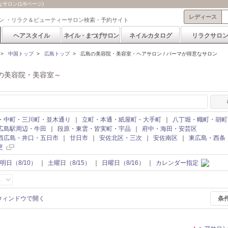
ロン(1/6ページ)
レディース
ン ・リラク＆ビューティーサロン検索・予約サイト
ヘアスタイル
ネイル・まつげサロン
ネイルカタログ
リラクサロ
>
中国トップ
>
広島トップ
>
広島の美容院・美容室・ヘアサロン / パーマが得意なサロン
の美容院・美容室～
・中町・三川町・並木通り
｜
立町・本通・紙屋町・大手町
｜
八丁堀・幟町・胡町
広島駅周辺・牛田
｜
段原・東雲・皆実町・宇品
｜
府中・海田・安芸区
西広島・井口・五日市
｜
廿日市
｜
安佐北区・三次
｜
安佐南区
｜
東広島・西条
更
明日（8/10）
｜
土曜日（8/15）
｜
日曜日（8/16）
｜
カレンダー指定
条