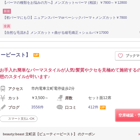
【パーマの種類をお悩みの方へ】メンズカット+パーマ (相談）￥7800～￥12800
新規
【初パーマにも◎】ニュアンスパーマorベーシックパーマ＋メンズカット￥7800
全員
【自然な毛流れ】メンズカット＋曲がる縮毛矯正＋シェルパ￥17000
ーティービースト】
UP
ブックマ
お手入れ簡単なパーマスタイルが人気!髪質やクセを見極めて施術する
想のスタイルが叶います♪
市内電車立町電停徒歩2分
アクセス
￥3,500～
セット面12席
カット
席数
3556件
412件
ブログ
口コミ
UP
空席確認・
スマート支払いOK
beauty:beast 立町店【ビューティービースト】 のクーポン