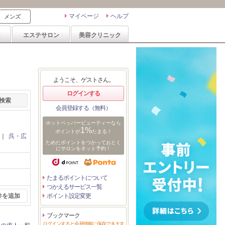
マイページ
ヘルプ
メンズ
ン
エステサロン
美容クリニック
ようこそ、ゲストさん。
ログインする
会員登録する（無料）
ホットペッパービューティーなら
1%
ポイントが
たまる！
｜
呉・広
ためたポイントをつかっておとく
にサロンをネット予約！
たまるポイントについて
つかえるサービス一覧
件を追加
ポイント設定変更
ブックマーク
ログインすると会員情報に保存できます