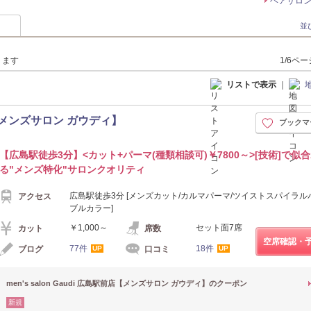
ヘアサロ
並
ります
1/6ペ
リストで表示
｜
駅前店【メンズサロン ガウディ】
ブックマ
【広島駅徒歩3分】<カット+パーマ(種類相談可)￥7800～>[技術]で似
る"メンズ特化"サロンクオリティ
広島駅徒歩3分 [メンズカット/カルマパーマ/ツイストスパイラル
アクセス
ブルカラー]
￥1,000～
セット面7席
カット
席数
空席確認・
77件
18件
ブログ
口コミ
UP
UP
men's salon Gaudi 広島駅前店【メンズサロン ガウディ】のクーポン
新規