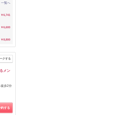
一覧へ
￥6,741
￥6,600
￥8,800
ークする
するメン
徒歩2分
予約する