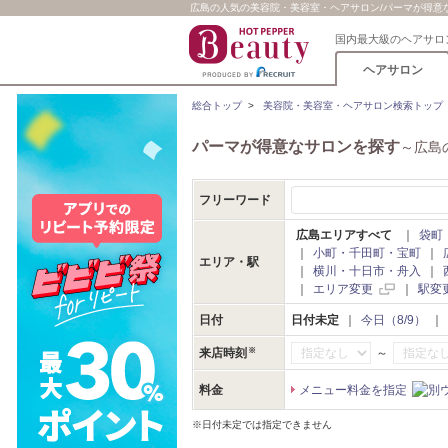
広島の人気の美容院・美容室・ヘアサロン/パーマが得意なサ
国内最大級のヘアサロ
ヘアサロン
総合トップ
>
美容院・美容室・ヘアサロン検索トップ
パーマが得意なサロンを探す
～広島
フリーワード
広島エリアすべて
｜
袋町
｜
小町・千田町・宝町
｜
エリア・駅
｜
横川・十日市・舟入
｜
｜
エリア変更
｜
駅変
日付
日付未定
｜
今日（8/9）
｜
～
来店時刻
料金
メニュー料金を指定
※日付未定では指定できません