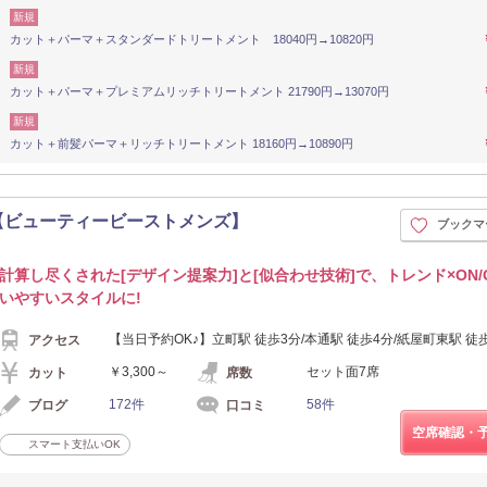
新規
カット＋パーマ＋スタンダードトリートメント 18040円→10820円
新規
カット＋パーマ＋プレミアムリッチトリートメント 21790円→13070円
新規
カット＋前髪パーマ＋リッチトリートメント 18160円→10890円
島立町店【ビューティービーストメンズ】
ブックマ
計算し尽くされた[デザイン提案力]と[似合わせ技術]で、トレンド×ON/
いやすいスタイルに!
【当日予約OK♪】立町駅 徒歩3分/本通駅 徒歩4分/紙屋町東駅 徒
アクセス
￥3,300～
セット面7席
カット
席数
172件
58件
ブログ
口コミ
空席確認・
スマート支払いOK