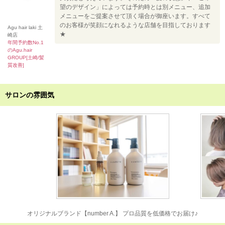
望のデザイン」によっては予約時とは別メニュー、追加
メニューをご提案させて頂く場合が御座います。すべて
のお客様が笑顔になれるような店舗を目指しております
Agu hair laki 土
★
崎店
年間予約数No.1
のAgu.hair
GROUP[土崎/髪
質改善]
サロンの雰囲気
オリジナルブランド【number A.】 プロ品質を低価格でお届け♪