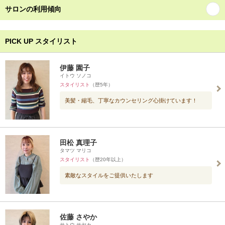
サロンの利用傾向
PICK UP スタイリスト
伊藤 園子
イトウ ソノコ
スタイリスト
（歴5年）
美髪・縮毛、丁寧なカウンセリング心掛けています！
田松 真理子
タマツ マリコ
スタイリスト
（歴20年以上）
素敵なスタイルをご提供いたします
佐藤 さやか
サトウ サヤカ