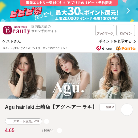
国内最大級の
サロン予約サイト
ブックマーク
ログイン
ゲストさん
ポイントを表示する
ポイントが1%たまる！
ポイントはサロン予約でつかえる！
Agu hair laki 土崎店【アグ ヘアー ラキ】
MAP
スマート支払いOK
4.65
（306件）