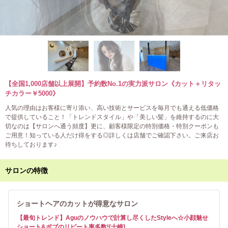
【全国1,000店舗以上展開】予約数No.1の実力派サロン《カット＋リタッ
チカラー￥5000》
人気の理由はお客様に寄り添い、高い技術とサービスを毎月でも通える低価格
で提供していること！「トレンドスタイル」や「美しい髪」を維持するのに大
切なのは【サロンへ通う頻度】更に、顧客様限定の特別価格・特別クーポンも
ご用意！知っている人だけ得をする◎詳しくは店舗でご確認下さい。ご来店お
待ちしております♪
サロンの特徴
ショートヘアのカットが得意なサロン
【最旬トレンド】Aguのノウハウで計算し尽くしたStyleへ☆小顔魅せ
ショート&ボブのリピート率多数![士崎]