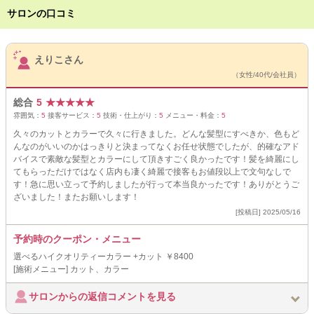
サロンの口コミ
サロンPick Up
えりこさん
（女性/40代/会社員）
総合
5
★
★
★
★
★
雰囲気：
5
接客サービス：
5
技術・仕上がり：
5
メニュー・料金：
5
久々のカットとカラーで久々に行きました。どんな髪型にすべきか、色もど
んなのがいいのかはっきりと決まってなくお任せ状態でしたが、的確なアド
バイスで素敵な髪型とカラーにして頂きすごく良かったです！髪を綺麗にし
てもらっただけではなく店内も凄く綺麗で接客もお値段以上で文句なしで
す！急に思い立って予約しましたが行って本当良かったです！ありがとうご
ざいました！またお願いします！
[投稿日] 2025/05/16
予約時のクーポン・メニュー
選べるハイクオリティーカラー +カット ￥8400
[施術メニュー] カット、カラー
サロンからの返信コメントを見る