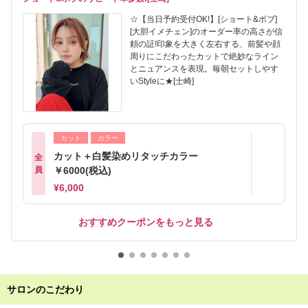
☆【当日予約受付OK!】[ショート&ボブ]
[大胆イメチェン]のオーダー率の高さが信
頼の証!印象を大きく左右する、前髪や顔
周りにこだわったカットで絶妙なライン
とニュアンスを表現。毎朝セットしやす
いStyleに★[士崎]
カット
カラー
カット＋白髪染めリタッチカラー
全
員
￥6000(税込)
¥6,000
おすすめクーポンをもっと見る
サロンのこだわり