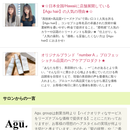
★☆日本全国/Hawaiiに店舗展開している
【Agu hair】の人気の理由★☆
"高技術×高品質×リーズナブル"で高い口コミ人気を誇る
【Agu hair】。コンセプトは有名店の卓越された技術や厳
選材料を通いやすい料金で提供すること。"透明感"で人気の
カラーや話題のトリートメントも取扱い★『仕上がり』も
『人気の薬剤』も『価格』も妥協したくない方は【Agu
hair】におまかせ♪
オリジナルブランド『number A.』プロフェッ
ショナル品質のヘアケアプロダクト★
「あなたを想う、美容師がいる。」ー"これがあるとより良
い。"そんな日々に豊かさと心地よさを感じていただける商
品開発を目指すうえで、現場の美容師の声を最優先に取り
入れました。プロユースの高品質でありながら適正な価格
により、お客様の毎日に新たな価値を創造いたします。
サロンからの一言
Agu. groupは創業当時より【ハイクオリティなサービス
をリーズナブルな価格で提供する】ことにこだわってお
りますが、お客様の理想のヘアスタイルの実現が何より
大切だと考えています。そのため「髪の状態」や「ご希