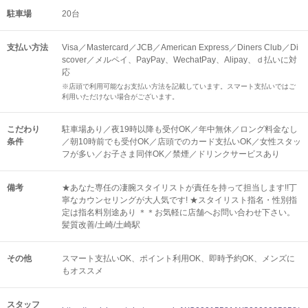
駐車場
20台
支払い方法
Visa／Mastercard／JCB／American Express／Diners Club／Di
scover／メルペイ、PayPay、WechatPay、Alipay、ｄ払いに対
応
※店頭で利用可能なお支払い方法を記載しています。スマート支払いではご
利用いただけない場合がございます。
こだわり
駐車場あり／夜19時以降も受付OK／年中無休／ロング料金なし
条件
／朝10時前でも受付OK／店頭でのカード支払いOK／女性スタッ
フが多い／お子さま同伴OK／禁煙／ドリンクサービスあり
備考
★あなた専任の凄腕スタイリストが責任を持って担当します!!丁
寧なカウンセリングが大人気です! ★スタイリスト指名・性別指
定は指名料別途あり ＊＊お気軽に店舗へお問い合わせ下さい。
髪質改善/土崎/土崎駅
その他
スマート支払いOK
ポイント利用OK
即時予約OK
メンズに
もオススメ
スタッフ