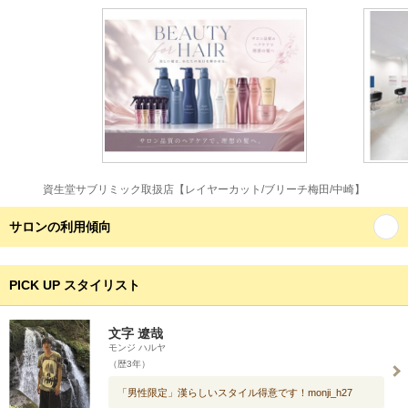
資生堂サブリミック取扱店【レイヤーカット/ブリーチ梅田/中崎】
サロンの利用傾向
PICK UP スタイリスト
文字 遼哉
モンジ ハルヤ
（歴3年）
「男性限定」漢らしいスタイル得意です！monji_h27