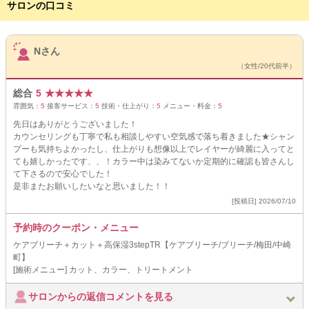
サロンの口コミ
サロンPick Up
Nさん
（女性/20代前半）
総合
5
★
★
★
★
★
雰囲気：
5
接客サービス：
5
技術・仕上がり：
5
メニュー・料金：
5
先日はありがとうございました！
カウンセリングも丁寧で私も相談しやすい空気感で落ち着きました★シャン
プーも気持ちよかったし、仕上がりも想像以上でレイヤーが綺麗に入ってと
ても嬉しかったです、、！カラー中は染みてないか定期的に確認も皆さんし
て下さるので安心でした！
是非またお願いしたいなと思いました！！
[投稿日] 2026/07/10
予約時のクーポン・メニュー
ケアブリーチ＋カット＋高保湿3stepTR【ケアブリーチ/ブリーチ/梅田/中崎
町】
[施術メニュー] カット、カラー、トリートメント
サロンからの返信コメントを見る