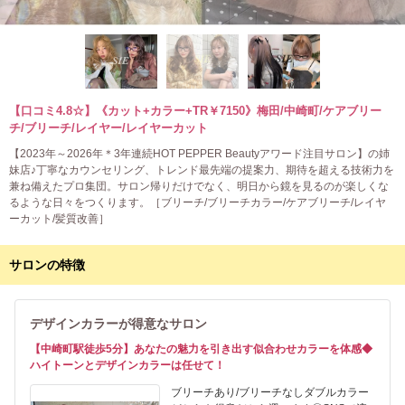
【口コミ4.8☆】《カット+カラー+TR￥7150》梅田/中崎町/ケアブリー
チ/ブリーチ/レイヤー/レイヤーカット
【2023年～2026年＊3年連続HOT PEPPER Beautyアワード注目サロン】の姉
妹店♪丁寧なカウンセリング、トレンド最先端の提案力、期待を超える技術力を
兼ね備えたプロ集団。サロン帰りだけでなく、明日から鏡を見るのが楽しくな
るような日々をつくります。［ブリーチ/ブリーチカラー/ケアブリーチ/レイヤ
ーカット/髪質改善］
サロンの特徴
デザインカラーが得意なサロン
【中崎町駅徒歩5分】あなたの魅力を引き出す似合わせカラーを体感◆
ハイトーンとデザインカラーは任せて！
ブリーチあり/ブリーチなしダブルカラー