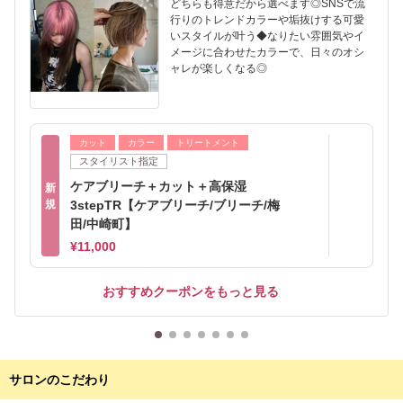
どちらも得意だから選べます◎SNSで流
行りのトレンドカラーや垢抜けする可愛
いスタイルが叶う◆なりたい雰囲気やイ
メージに合わせたカラーで、日々のオシ
ャレが楽しくなる◎
カット
カラー
トリートメント
スタイリスト指定
ケアブリーチ＋カット＋高保湿
新
規
3stepTR【ケアブリーチ/ブリーチ/梅
田/中崎町】
¥11,000
おすすめクーポンをもっと見る
サロンのこだわり