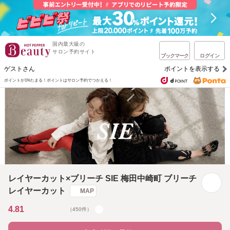
国内最大級の
サロン予約サイト
ブックマーク
ログイン
ゲストさん
ポイントを表示する
ポイントが1%たまる！
ポイントはサロン予約でつかえる！
レイヤーカット×ブリーチ SIE 梅田中崎町 ブリーチ
レイヤーカット
MAP
4.81
（450件）