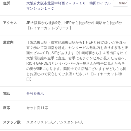
住所
大阪府大阪市北区中崎西２－３－１６ 梅田ロイヤル
MAP
マンション１－Ｃ
アクセス
JR大阪駅から徒歩9分、HEPから徒歩5分/中崎駅から徒歩5分
【レイヤーカット/ブリーチ】
道案内
【阪急梅田駅・御堂筋線梅田駅から】HEPとestのあいだを真っ
直ぐ歩いて新御堂を越え、センタービル敷地内を通りすぎると正
面のビルの1FにSIEがあります【中崎町駅から】４番出口を出て
大阪環状線を左手に直進。右手にモチケンビルが見えたら右へ。
RICH GARDENというハンバーガー屋さんが右手に見えたらそ
の奥がSIEになります。隣同士で２店舗ございますがどちらも同
じお店なので安心してご来店ください！【レイヤーカット/梅
田】
電話
番号を表示
座席
セット面11席
スタッフ数
スタイリスト5人／アシスタント4人