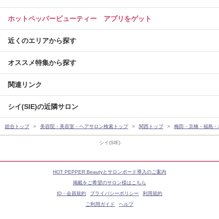
ホットペッパービューティー アプリをゲット
近くのエリアから探す
オススメ特集から探す
関連リンク
シイ(SIE)の近隣サロン
総合トップ
美容院・美容室・ヘアサロン検索トップ
関西トップ
梅田・京橋・福島・
シイ(SIE)
HOT PEPPER Beautyとサロンボード導入のご案内
掲載をご希望のサロン様はこちら
ID・会員規約
プライバシーポリシー
利用規約
ご利用ガイド
ヘルプ