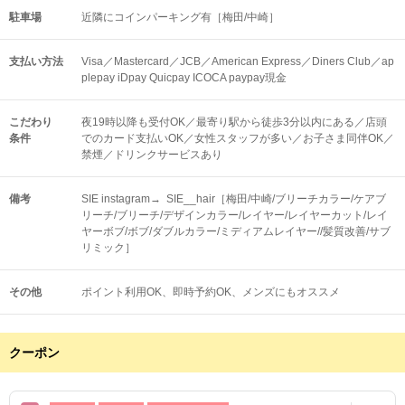
駐車場
近隣にコインパーキング有［梅田/中崎］
支払い方法
Visa／Mastercard／JCB／American Express／Diners Club／ap
plepay iDpay Quicpay ICOCA paypay現金
こだわり
夜19時以降も受付OK／最寄り駅から徒歩3分以内にある／店頭
条件
でのカード支払いOK／女性スタッフが多い／お子さま同伴OK／
禁煙／ドリンクサービスあり
備考
SIE instagram→ SIE__hair［梅田/中崎/ブリーチカラー/ケアブ
リーチ/ブリーチ/デザインカラー/レイヤー/レイヤーカット/レイ
ヤーボブ/ボブ/ダブルカラー/ミディアムレイヤー//髪質改善/サブ
リミック］
その他
ポイント利用OK
即時予約OK
メンズにもオススメ
クーポン