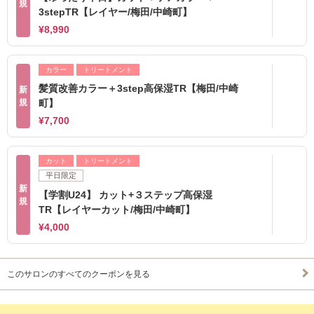
規
3stepTR【レイヤー/梅田/中崎町】
¥8,990
カラー
トリートメント
髪質改善カラー＋3step高保湿TR【梅田/中崎
新
規
町】
¥7,700
カット
トリートメント
平日限定
新
【学割U24】 カット+３ステップ高保湿
規
TR【レイヤーカット/梅田/中崎町】
¥4,000
このサロンのすべてのクーポンを見る