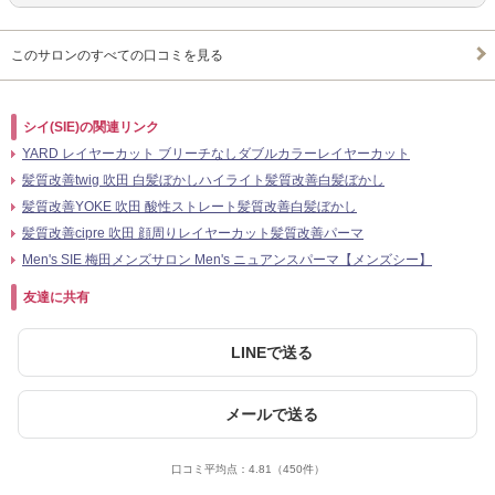
このサロンのすべての口コミを見る
シイ(SIE)の関連リンク
YARD レイヤーカット ブリーチなしダブルカラーレイヤーカット
髪質改善twig 吹田 白髪ぼかしハイライト髪質改善白髪ぼかし
髪質改善YOKE 吹田 酸性ストレート髪質改善白髪ぼかし
髪質改善cipre 吹田 顔周りレイヤーカット髪質改善パーマ
Men's SIE 梅田メンズサロン Men's ニュアンスパーマ【メンズシー】
友達に共有
LINEで送る
メールで送る
口コミ平均点：
4.81
（450件）