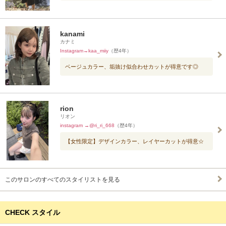
kanami
カナミ
Instagram→kaa_miiy
（歴4年）
ベージュカラー、垢抜け似合わせカットが得意です◎
rion
リオン
instagram →@ri_ri_668
（歴4年）
【女性限定】デザインカラー、レイヤーカットが得意☆
このサロンのすべてのスタイリストを見る
CHECK スタイル