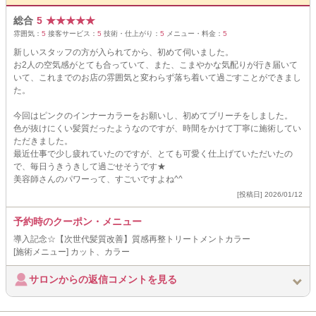
総合
5
★
★
★
★
★
雰囲気：
5
接客サービス：
5
技術・仕上がり：
5
メニュー・料金：
5
新しいスタッフの方が入られてから、初めて伺いました。
お2人の空気感がとても合っていて、また、こまやかな気配りが行き届いて
いて、これまでのお店の雰囲気と変わらず落ち着いて過ごすことができまし
た。
今回はピンクのインナーカラーをお願いし、初めてブリーチをしました。
色が抜けにくい髪質だったようなのですが、時間をかけて丁寧に施術してい
ただきました。
最近仕事で少し疲れていたのですが、とても可愛く仕上げていただいたの
で、毎日うきうきして過ごせそうです★
美容師さんのパワーって、すごいですよね^^
[投稿日] 2026/01/12
予約時のクーポン・メニュー
導入記念☆【次世代髪質改善】質感再整トリートメントカラー
[施術メニュー] カット、カラー
サロンからの返信コメントを見る