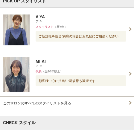
PICK UP スタイリスト
A YA
ア ヤ
スタイリスト
（歴7年）
ご新規様を担当/満席の場合はお気軽にご相談ください
MI KI
ミ キ
代表
（歴20年以上）
顧客様中心に担当/ご新規様も歓迎です
このサロンのすべてのスタイリストを見る
CHECK スタイル