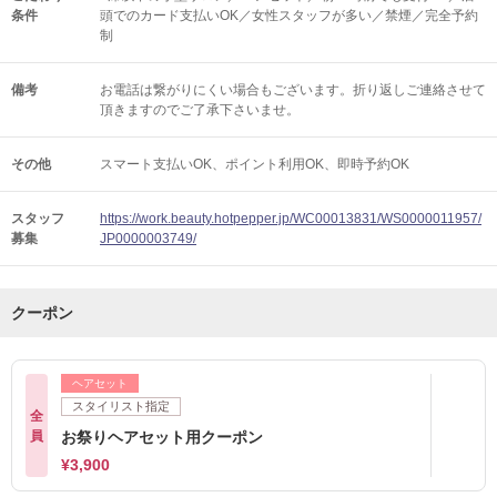
条件
頭でのカード支払いOK／女性スタッフが多い／禁煙／完全予約
制
備考
お電話は繋がりにくい場合もございます。折り返しご連絡させて
頂きますのでご了承下さいませ。
その他
スマート支払いOK
ポイント利用OK
即時予約OK
スタッフ
https://work.beauty.hotpepper.jp/WC00013831/WS0000011957/
募集
JP0000003749/
クーポン
ヘアセット
スタイリスト指定
全
員
お祭りヘアセット用クーポン
¥3,900