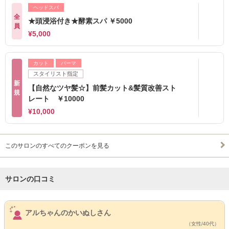
ヘッドスパ
全
★頭浸浴付き★酵素スパ ￥5000
員
¥5,000
カット
パーマ
スタイリスト指定
新
【自然なツヤ髪☆】前髪カット&髪質改善スト
規
レート ￥10000
¥10,000
このサロンのすべてのクーポンを見る
サロンの口コミ
サロンPick Up
アルちゃんのかいぬしさん
（女性/40代）