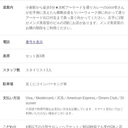
道案内
小倉駅から徒歩5分★京町アーケードを通りカレーのcoco壱さん
が右手側に見えたら横断歩道をリバーウォーク側に向かって渡り
アーケード出口付近まで真っ直ぐ向かってください。左手に1階
がメンズ美容室のビルの2階にお店があります。メンズ美容室の
お隣の階段をご利用ください。
電話
番号を表示
座席
セット面3席
スタッフ数
スタイリスト2人
駐車場
近くにコインパーキング有
支払い方法
Visa／Mastercard／JCB／American Express／Diners Club／Di
scover
※店頭で利用可能なお支払い方法を記載しています。スマート支払いではご
利用いただけない場合がございます。
こだわり
4席以下の小型サロン／ヘアセット／朝10時前でも受付OK／店