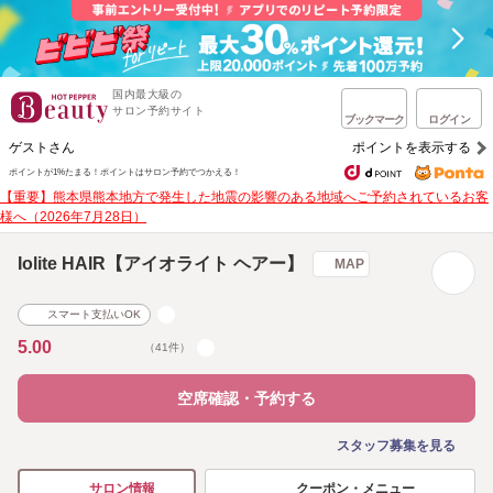
国内最大級の
サロン予約サイト
ブックマーク
ログイン
ゲストさん
ポイントを表示する
ポイントが1%たまる！
ポイントはサロン予約でつかえる！
【重要】熊本県熊本地方で発生した地震の影響のある地域へご予約されているお客
様へ（2026年7月28日）
Iolite HAIR【アイオライト ヘアー】
MAP
スマート支払いOK
5.00
（41件）
空席確認・予約する
スタッフ募集を見る
クーポン・メニュー
サロン情報