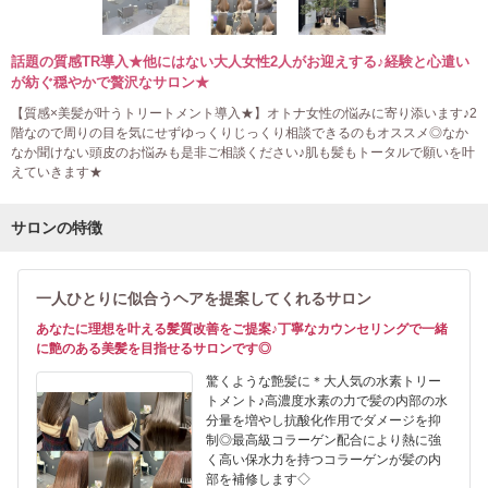
話題の質感TR導入★他にはない大人女性2人がお迎えする♪経験と心遣い
が紡ぐ穏やかで贅沢なサロン★
【質感×美髪が叶うトリートメント導入★】オトナ女性の悩みに寄り添います♪2
階なので周りの目を気にせずゆっくりじっくり相談できるのもオススメ◎なか
なか聞けない頭皮のお悩みも是非ご相談ください♪肌も髪もトータルで願いを叶
えていきます★
サロンの特徴
一人ひとりに似合うヘアを提案してくれるサロン
あなたに理想を叶える髪質改善をご提案♪丁寧なカウンセリングで一緒
に艶のある美髪を目指せるサロンです◎
驚くような艶髪に＊大人気の水素トリー
トメント♪高濃度水素の力で髪の内部の水
分量を増やし抗酸化作用でダメージを抑
制◎最高級コラーゲン配合により熱に強
く高い保水力を持つコラーゲンが髪の内
部を補修します◇