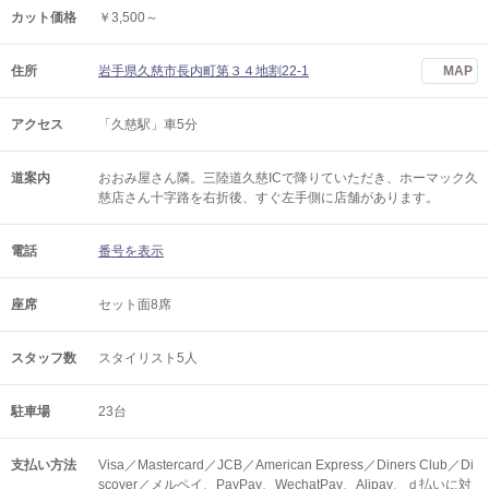
カット価格
￥3,500～
住所
岩手県久慈市長内町第３４地割22-1
MAP
アクセス
「久慈駅」車5分
道案内
おおみ屋さん隣。三陸道久慈ICで降りていただき、ホーマック久
慈店さん十字路を右折後、すぐ左手側に店舗があります。
電話
番号を表示
座席
セット面8席
スタッフ数
スタイリスト5人
駐車場
23台
支払い方法
Visa／Mastercard／JCB／American Express／Diners Club／Di
scover／メルペイ、PayPay、WechatPay、Alipay、ｄ払いに対