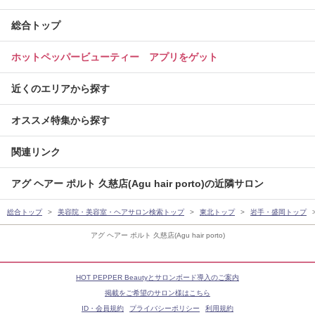
総合トップ
ホットペッパービューティー アプリをゲット
近くのエリアから探す
オススメ特集から探す
関連リンク
アグ ヘアー ポルト 久慈店(Agu hair porto)の近隣サロン
総合トップ
美容院・美容室・ヘアサロン検索トップ
東北トップ
岩手・盛岡トップ
アグ ヘアー ポルト 久慈店(Agu hair porto)
HOT PEPPER Beautyとサロンボード導入のご案内
掲載をご希望のサロン様はこちら
ID・会員規約
プライバシーポリシー
利用規約