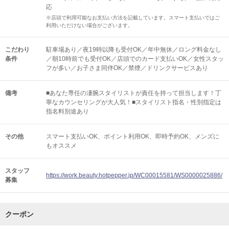
応
※店頭で利用可能なお支払い方法を記載しています。スマート支払いではご
利用いただけない場合がございます。
こだわり
駐車場あり／夜19時以降も受付OK／年中無休／ロング料金なし
条件
／朝10時前でも受付OK／店頭でのカード支払いOK／女性スタッ
フが多い／お子さま同伴OK／禁煙／ドリンクサービスあり
備考
■あなた専任の凄腕スタイリストが責任を持って担当します！丁
寧なカウンセリングが大人気！■スタイリスト指名・性別指定は
指名料別途あり
その他
スマート支払いOK
ポイント利用OK
即時予約OK
メンズに
もオススメ
スタッフ
https://work.beauty.hotpepper.jp/WC00015581/WS0000025886/
募集
クーポン