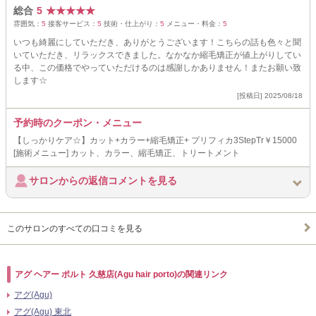
総合
5
★
★
★
★
★
雰囲気：
5
接客サービス：
5
技術・仕上がり：
5
メニュー・料金：
5
いつも綺麗にしていただき、ありがとうございます！こちらの話も色々と聞
いていただき、リラックスできました。なかなか縮毛矯正が値上がりしてい
る中、この価格でやっていただけるのは感謝しかありません！またお願い致
します☆
[投稿日] 2025/08/18
予約時のクーポン・メニュー
【しっかりケア☆】カット+カラー+縮毛矯正+ プリフィカ3StepTr￥15000
[施術メニュー] カット、カラー、縮毛矯正、トリートメント
サロンからの返信コメントを見る
このサロンのすべての口コミを見る
アグ ヘアー ポルト 久慈店(Agu hair porto)の関連リンク
アグ(Agu)
アグ(Agu) 東北