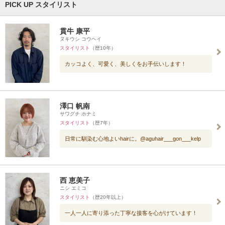
PICK UP スタイリスト
貫牛 康平
ヌキウシ コウヘイ
スタイリスト
（歴10年）
カッコよく、可愛く、美しくをお手伝いします！
澤口 帆南
サワグチ ホナミ
スタイリスト
（歴7年）
日常に馴染む心地よいhairに。@aguhair___gon___kelp
西 恵美子
ニシ エミコ
スタイリスト
（歴20年以上）
一人一人に寄り添った丁寧な接客を心がけています！