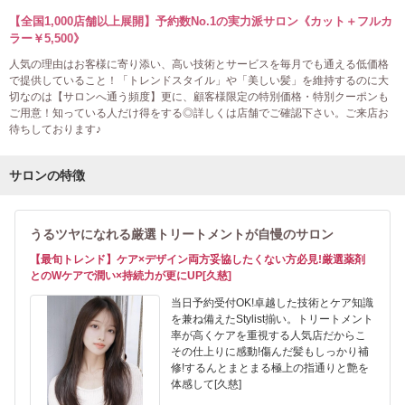
【全国1,000店舗以上展開】予約数No.1の実力派サロン《カット＋フルカ
ラー￥5,500》
人気の理由はお客様に寄り添い、高い技術とサービスを毎月でも通える低価格
で提供していること！「トレンドスタイル」や「美しい髪」を維持するのに大
切なのは【サロンへ通う頻度】更に、顧客様限定の特別価格・特別クーポンも
ご用意！知っている人だけ得をする◎詳しくは店舗でご確認下さい。ご来店お
待ちしております♪
サロンの特徴
うるツヤになれる厳選トリートメントが自慢のサロン
【最旬トレンド】ケア×デザイン両方妥協したくない方必見!厳選薬剤
とのWケアで潤い×持続力が更にUP[久慈]
当日予約受付OK!卓越した技術とケア知識
を兼ね備えたStylist揃い。トリートメント
率が高くケアを重視する人気店だからこ
その仕上りに感動!傷んだ髪もしっかり補
修!するんとまとまる極上の指通りと艶を
体感して[久慈]