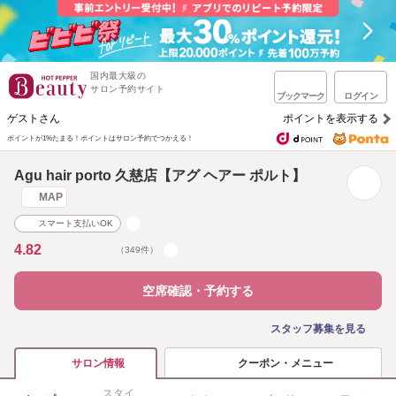
国内最大級の
サロン予約サイト
ブックマーク
ログイン
ゲストさん
ポイントを表示する
ポイントが1%たまる！
ポイントはサロン予約でつかえる！
Agu hair porto 久慈店【アグ ヘアー ポルト】
MAP
スマート支払いOK
4.82
（349件）
空席確認・予約する
スタッフ募集を見る
クーポン・メニュー
サロン情報
スタイ