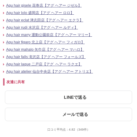
Agu hair gisele 花巻店【アグ ヘアー ジゼル】
Agu hair lolo 盛岡店【アグ ヘアー ロロ】
Agu hair eclat 津志田店【アグ ヘアー エクラ】
Agu hair rudi 水沢店【アグ ヘアー ルディ】
Agu hair marry 運動公園前店【アグ ヘアー マリー】
Agu hair figaro 北上店【アグ ヘアー フィガロ】
Agu hair mahalo 矢巾店【アグ ヘアー マハロ】
Agu hair falls 滝沢店【アグ ヘアー フォールズ】
Agu hair laque 二戸店【アグ ヘアー ラクエ】
Agu hair atelier 仙台中央店【アグ ヘアー アトリエ】
友達に共有
LINEで送る
メールで送る
口コミ平均点：
4.82
（349件）