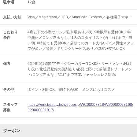
駐車場
12台
支払い方法
Visa／Mastercard／JCB／American Express／ 各種電子マネー
こだわり
4席以下の小型サロン／駐車場あり／夜19時以降も受付OK／年
条件
中無休／ロング料金なし／1人のスタイリストが仕上げまで担当
／朝10時前でも受付OK／店頭でのカード支払いOK／男性スタッ
フが多い／禁煙／ドリンクサービスあり／COIN+支払いOK
備考
保証期間1週間/アディクシーカラー/TOKIOトリートメント/N.取
り扱い/化粧品登録の薬剤あり/必要に応じて前処理トリートメン
ト/ロング料金なし/21時まで営業/キャッシュレス対応/
その他
ポイント利用OK
即時予約OK
メンズにもオススメ
スタッフ
https://work.beauty.hotpepper.jp/WC00007318/WS0000008168/
募集
JP0000031917/
クーポン