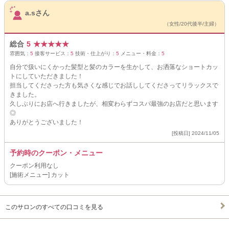
サロンPick Up
a.sさん
（女性/20代後半/主婦）
総合
5
★
★
★
★
★
雰囲気：
5
接客サービス：
5
技術・仕上がり：
5
メニュー・料金：
5
自分で扱いにくかった髪型と髪のカラーを生かして、お洒落なショートカッ
トにしていただきました！
担当してくださった方も気さくな感じでお話ししてくださってリラックスで
きました。
久しぶりにお店へ行きましたが、相変わらずコスパ最強のお店だと思います
◎
ありがとうございました！
[投稿日] 2024/11/05
予約時のクーポン・メニュー
クーポン利用なし
[施術メニュー] カット
このサロンのすべての口コミを見る