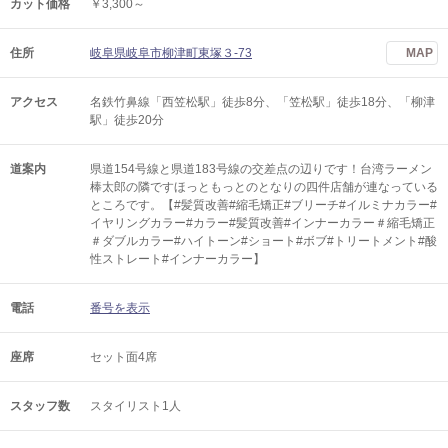
カット価格
￥3,300～
住所
岐阜県岐阜市柳津町東塚３-73
MAP
アクセス
名鉄竹鼻線「西笠松駅」徒歩8分、「笠松駅」徒歩18分、「柳津
駅」徒歩20分
道案内
県道154号線と県道183号線の交差点の辺りです！台湾ラーメン
棒太郎の隣ですほっともっとのとなりの四件店舗が連なっている
ところです。【#髪質改善#縮毛矯正#ブリーチ#イルミナカラー#
イヤリングカラー#カラー#髪質改善#インナーカラー＃縮毛矯正
＃ダブルカラー#ハイトーン#ショート#ボブ#トリートメント#酸
性ストレート#インナーカラー】
電話
番号を表示
座席
セット面4席
スタッフ数
スタイリスト1人