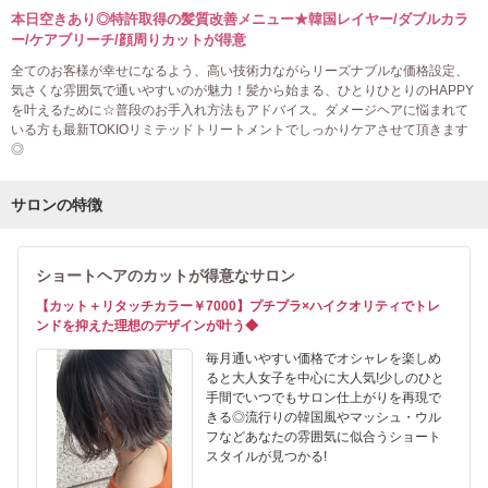
本日空きあり◎特許取得の髪質改善メニュー★韓国レイヤー/ダブルカラ
ー/ケアブリーチ/顔周りカットが得意
全てのお客様が幸せになるよう、高い技術力ながらリーズナブルな価格設定、
気さくな雰囲気で通いやすいのが魅力！髪から始まる、ひとりひとりのHAPPY
を叶えるために☆普段のお手入れ方法もアドバイス。ダメージヘアに悩まれて
いる方も最新TOKIOリミテッドトリートメントでしっかりケアさせて頂きます
◎
サロンの特徴
ショートヘアのカットが得意なサロン
【カット＋リタッチカラー￥7000】プチプラ×ハイクオリティでトレ
ンドを抑えた理想のデザインが叶う◆
毎月通いやすい価格でオシャレを楽しめ
ると大人女子を中心に大人気!少しのひと
手間でいつでもサロン仕上がりを再現で
きる◎流行りの韓国風やマッシュ・ウル
フなどあなたの雰囲気に似合うショート
スタイルが見つかる!