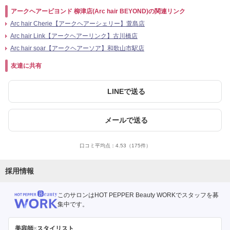
アークヘアービヨンド 柳津店(Arc hair BEYOND)の関連リンク
Arc hair Cherie【アークヘアーシェリー】萱島店
Arc hair Link【アークヘアーリンク】古川橋店
Arc hair soar【アークヘアーソア】和歌山市駅店
友達に共有
LINEで送る
メールで送る
口コミ平均点：
4.53
（175件）
採用情報
このサロンはHOT PEPPER Beauty WORKでスタッフを募
集中です。
美容師
×
スタイリスト