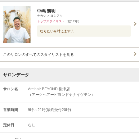
中嶋 義明
ナカシマ ヨシアキ
トップスタイリスト
（歴12年）
なりたいを叶えます☆
このサロンのすべてのスタイリストを見る
サロンデータ
サロン名
Arc hair BEYOND 柳津店
（アークヘアービヨンドヤナイヅテン）
営業時間
9時～21時(最終受付20時)
定休日
なし