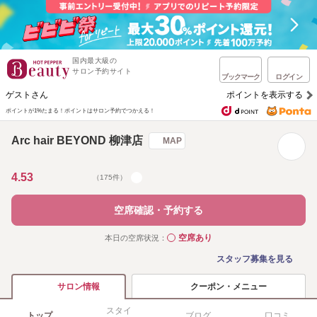
国内最大級の
サロン予約サイト
ブックマーク
ログイン
ゲストさん
ポイントを表示する
ポイントが1%たまる！
ポイントはサロン予約でつかえる！
Arc hair BEYOND 柳津店
MAP
4.53
（175件）
空席確認・予約する
空席あり
本日の空席状況：
◯
スタッフ募集を見る
クーポン・メニュー
サロン情報
スタイ
トップ
ブログ
口コミ