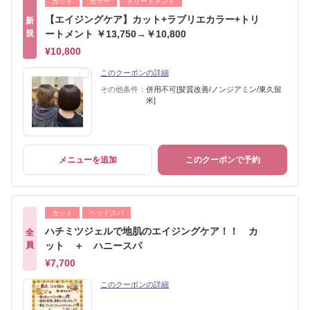
カット
カラー
トリートメント
【エイジングケア】カット+ラブリエカラー+トリ
新
規
ートメント ￥13,750→￥10,800
¥10,800
このクーポンの詳細
その他条件：
併用不可[髪質改善/ノンジアミン/東久留
米]
メニューを追加
このクーポンで予約
カット
ヘッドスパ
ハチミツジェルで地肌のエイジングケア！！ カ
全
員
ット ＋ ハニースパ
¥7,700
このクーポンの詳細