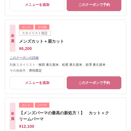
メニューを追加
このクーポンで予約
カット
その他
スタイリスト指定
全
員
メンズカット＋眉カット
¥6,200
このクーポンの詳細
対象スタイリスト：
牧田 東久留米、松尾 東久留米、岩澤 東久留米
その他条件：
男性限定
メニューを追加
このクーポンで予約
カット
パーマ
【メンズパーマの最高の新処方！】 カット＋ク
全
員
リームパーマ
¥12,100