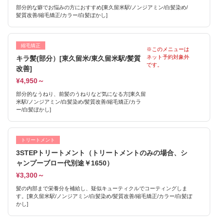
部分的な癖でお悩みの方におすすめ[東久留米駅/ノンジアミン/白髪染め/
髪質改善/縮毛矯正/カラー/白髪ぼかし]
縮毛矯正
※このメニューは
ネット予約対象外
キラ髪(部分）[東久留米/東久留米駅/髪質
です。
改善]
¥4,950～
部分的なうねり、前髪のうねりなど気になる方[東久留
米駅/ノンジアミン/白髪染め/髪質改善/縮毛矯正/カラ
ー/白髪ぼかし]
トリートメント
3STEPトリートメント（トリートメントのみの場合、シ
ャンプーブロー代別途￥1650）
¥3,300～
髪の内部まで栄養分を補給し、疑似キューティクルでコーティングしま
す。[東久留米駅/ノンジアミン/白髪染め/髪質改善/縮毛矯正/カラー/白髪ぼ
かし]