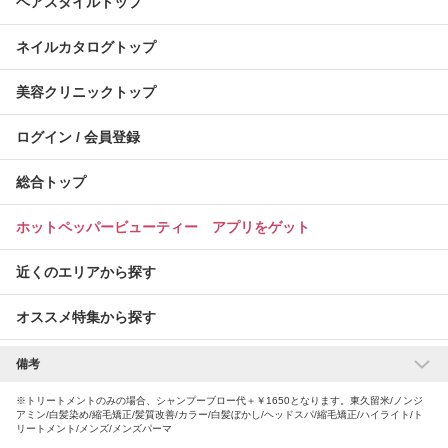
ヘアスタイルトップ
ネイルカタログトップ
美容クリニックトップ
ログイン / 会員登録
総合トップ
ホットペッパービューティー アプリをゲット
近くのエリアから探す
オススメ特集から探す
関連リンク
備考
※トリートメントのみの場合、シャンプーブロー代＋￥1650となります。東久留米/ノンジ
ソレイユ フィス店(Soleil)の近隣サロン
アミン/白髪染め/縮毛矯正/髪質改善/カラー/白髪ぼかし/ヘッドスパ/縮毛矯正/ハイライト/ト
リートメント/メンズ/メンズパーマ