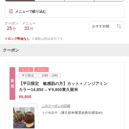
メニューで絞り込む
クーポン
メニュー
25
33
件
件
ロング料金なし
価格は税込表示です。
クーポン
カット
カラー
平日限定
10時～15時
新
【平日限定 敏感肌の方】カット＋ノンジアミン
規
カラー14,850→￥9,800東久留米
¥9,800
このクーポンの詳細
その他条件：
[東久留米/髪質改善/白髪染め]