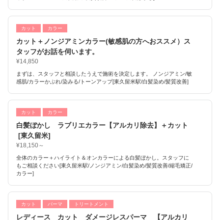
カット
カラー
カット＋ノンジアミンカラー(敏感肌の方へおススメ）ス
タッフがお話を伺います。
¥14,850
まずは、スタッフと相談したうえで施術を決定します。 ノンジアミン/敏
感肌/カラーかぶれ/染みる/トーンアップ[東久留米駅/白髪染め/髪質改善]
カット
カラー
白髪ぼかし ラブリエカラー【アルカリ除去】＋カット
[東久留米]
¥18,150～
全体のカラー＋ハイライト＆オンカラーによる白髪ぼかし。スタッフに
もご相談ください[東久留米駅/ノンジアミン/白髪染め/髪質改善/縮毛矯正/
カラー]
カット
パーマ
トリートメント
レディース カット ダメージレスパーマ 【アルカリ