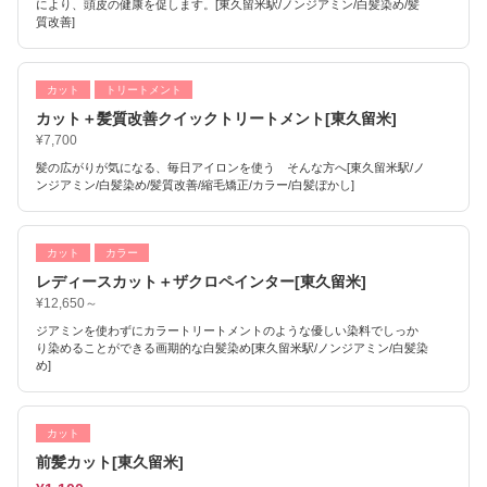
により、頭皮の健康を促します。[東久留米駅/ノンジアミン/白髪染め/髪
質改善]
カット
トリートメント
カット＋髪質改善クイックトリートメント[東久留米]
¥7,700
髪の広がりが気になる、毎日アイロンを使う そんな方へ[東久留米駅/ノ
ンジアミン/白髪染め/髪質改善/縮毛矯正/カラー/白髪ぼかし]
カット
カラー
レディースカット＋ザクロペインター[東久留米]
¥12,650～
ジアミンを使わずにカラートリートメントのような優しい染料でしっか
り染めることができる画期的な白髪染め[東久留米駅/ノンジアミン/白髪染
め]
カット
前髪カット[東久留米]