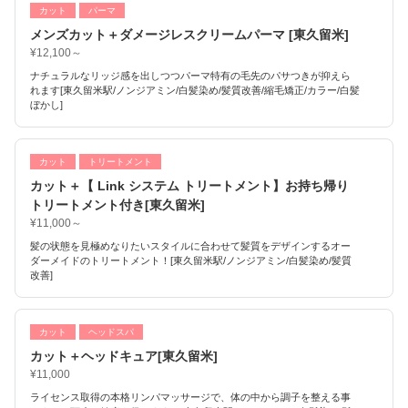
カット
パーマ
メンズカット＋ダメージレスクリームパーマ [東久留米]
¥12,100～
ナチュラルなリッジ感を出しつつパーマ特有の毛先のパサつきが抑えら
れます[東久留米駅/ノンジアミン/白髪染め/髪質改善/縮毛矯正/カラー/白髪
ぼかし]
カット
トリートメント
カット＋【 Link システム トリートメント】お持ち帰り
トリートメント付き[東久留米]
¥11,000～
髪の状態を見極めなりたいスタイルに合わせて髪質をデザインするオー
ダーメイドのトリートメント！[東久留米駅/ノンジアミン/白髪染め/髪質
改善]
カット
ヘッドスパ
カット＋ヘッドキュア[東久留米]
¥11,000
ライセンス取得の本格リンパマッサージで、体の中から調子を整える事