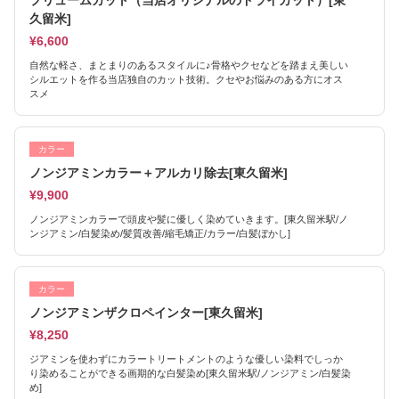
プリュームカット（当店オリジナルのドライカット）[東
久留米]
¥6,600
自然な軽さ、まとまりのあるスタイルに♪骨格やクセなどを踏まえ美しい
シルエットを作る当店独自のカット技術。クセやお悩みのある方にオス
スメ
カラー
ノンジアミンカラー＋アルカリ除去[東久留米]
¥9,900
ノンジアミンカラーで頭皮や髪に優しく染めていきます。[東久留米駅/ノ
ンジアミン/白髪染め/髪質改善/縮毛矯正/カラー/白髪ぼかし]
カラー
ノンジアミンザクロペインター[東久留米]
¥8,250
ジアミンを使わずにカラートリートメントのような優しい染料でしっか
り染めることができる画期的な白髪染め[東久留米駅/ノンジアミン/白髪染
め]