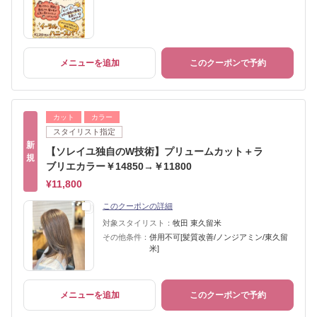
メニューを追加
このクーポンで予約
カット
カラー
スタイリスト指定
新
【ソレイユ独自のW技術】プリュームカット＋ラ
規
ブリエカラー￥14850→￥11800
¥11,800
このクーポンの詳細
対象スタイリスト：
牧田 東久留米
その他条件：
併用不可[髪質改善/ノンジアミン/東久留
米]
メニューを追加
このクーポンで予約