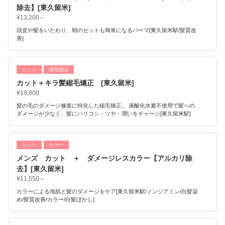
除去】[東久留米]
¥13,200～
頭皮や髪をいたわり、朝のセットも簡単になるパーマ[東久留米駅/髪質改
善]
カット
縮毛矯正
カット＋キラ髪縮毛矯正 [東久留米]
¥19,800
髪の毛のダメージ修復に特化した縮毛矯正。 過酸化水素不使用で髪への
ダメージが少なく、髪にハリコシ・ツヤ・潤いをチャージ[東久留米駅]
カット
カラー
メンズ カット ＋ ダメージレスカラー【アルカリ除
去】[東久留米]
¥11,550～
カラーによる地肌と髪のダメージをケア[東久留米駅/ノンジアミン/白髪染
め/髪質改善/カラー/白髪ぼかし]