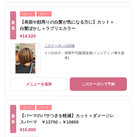
カット
カラー
【表面や顔周りの白髪が気になる方に】カット＋
新
規
白髪ぼかし＋ラブリエカラー
¥14,520
このクーポンの詳細
その他条件：
併用不可[髪質改善/ノンジアミン/東久留
米]
メニューを追加
このクーポンで予約
カット
パーマ
【パーマのパサつきを軽減】カット＋ダメージレ
新
規
スパーマ ￥13750→￥10800
¥10,800