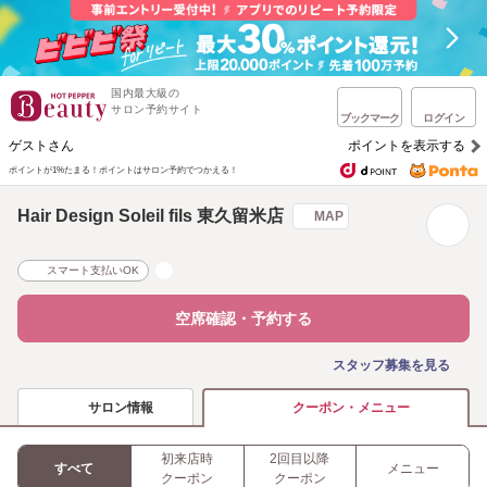
国内最大級の
サロン予約サイト
ブックマーク
ログイン
ゲストさん
ポイントを表示する
ポイントが1%たまる！
ポイントはサロン予約でつかえる！
Hair Design Soleil fils 東久留米店
MAP
スマート支払いOK
空席確認・予約する
スタッフ募集を見る
サロン情報
クーポン・メニュー
初来店時
2回目以降
すべて
メニュー
クーポン
クーポン