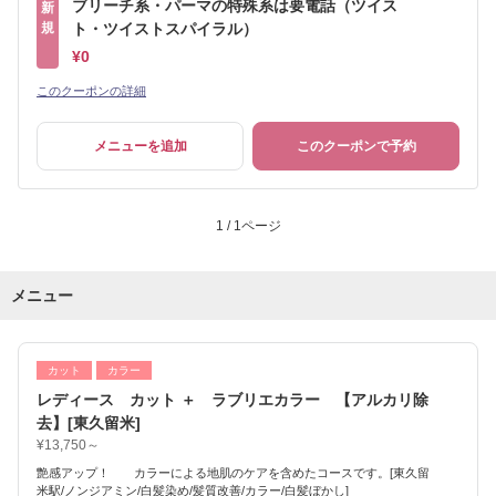
ブリーチ系・パーマの特殊系は要電話（ツイス
新
規
ト・ツイストスパイラル）
¥0
このクーポンの詳細
メニューを追加
このクーポンで予約
1 / 1ページ
メニュー
カット
カラー
レディース カット ＋ ラブリエカラー 【アルカリ除
去】[東久留米]
¥13,750～
艶感アップ！ カラーによる地肌のケアを含めたコースです。[東久留
米駅/ノンジアミン/白髪染め/髪質改善/カラー/白髪ぼかし]