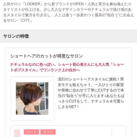
人気サロン『LOOKER』から新ブランドがOPEN！人気と実力を兼ね備えたス
タイリストが仕上げる。少し大人なデザインカラーやナチュラルで抜け感のあ
るスタイルで魅力を引き出し、人とは違う一歩差のつく最高の”似合う”に出会え
るサロン『CiTY.』
サロンの特徴
ショートヘアのカットが得意なサロン
ナチュラルなのに色っぽい。ショート初心者さんにも大人気「ショー
トボブスタイル」でワンランク上の自分へ
流行のショートヘアスタイルに挑戦！男
女モテも狙えちゃう。一人ひとりの髪質
や骨格に合わせて丁寧にCUTするので本
当の”似合う”が手に入ります♪あなたもば
っさりCUTをして、ナチュラル＆可愛ら
しさをGET！
カット
カラー