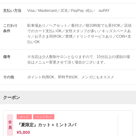
支払い方法
Visa／Mastercard／JCB／PayPay d払い auPAY
こだわり
駐車場あり／ヘアセット／着付け／朝10時前でも受付OK／店頭
条件
でのカード支払いOK／女性スタッフが多い／キッズスペースあ
り／お子さま同伴OK／禁煙／ドリンクサービスあり／COIN+支
払いOK
備考
※当店は少人数制サロンとなりますので、15分以上の遅刻の場
合はメニュー変更させて頂く場合がございます。
その他
ポイント利用OK
即時予約OK
メンズにもオススメ
クーポン
カット
ヘッドスパ
全
『夏限定』カット＋ミントスパ
員
¥5,800