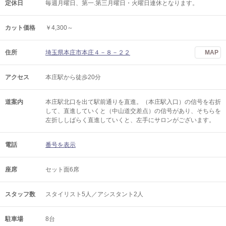
定休日
毎週月曜日、第一.第三月曜日・火曜日連休となります。
カット価格
￥4,300～
住所
埼玉県本庄市本庄４－８－２２
MAP
アクセス
本庄駅から徒歩20分
道案内
本庄駅北口を出て駅前通りを直進。（本庄駅入口）の信号を右折
して、直進していくと（中山道交差点）の信号があり、そちらを
左折ししばらく直進していくと、左手にサロンがございます。
電話
番号を表示
座席
セット面6席
スタッフ数
スタイリスト5人／アシスタント2人
駐車場
8台