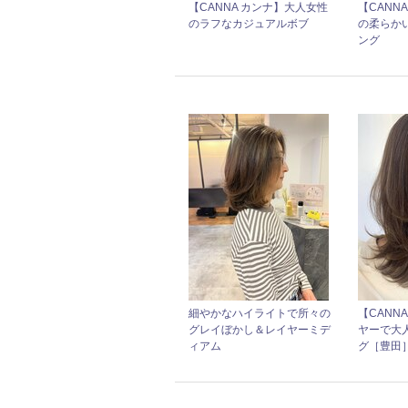
【CANNA カンナ】大人女性
【CANN
のラフなカジュアルボブ
の柔らか
ング
細やかなハイライトで所々の
【CANN
グレイぼかし＆レイヤーミデ
ヤーで大
ィアム
グ［豊田