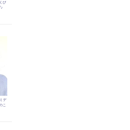
くび
♪
ミデ
のこ