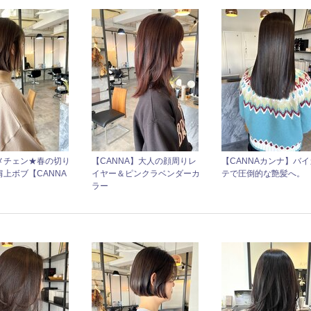
メチェン★春の切り
【CANNA】大人の顔周りレ
【CANNAカンナ】バイ
上ボブ【CANNA
イヤー＆ピンクラベンダーカ
テで圧倒的な艶髪へ。
ラー