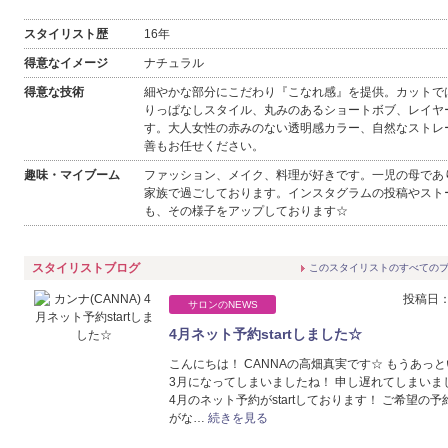
スタイリスト歴
16年
得意なイメージ
ナチュラル
得意な技術
細やかな部分にこだわり『こなれ感』を提供。カットで
りっぱなしスタイル、丸みのあるショートボブ、レイヤ
す。大人女性の赤みのない透明感カラー、自然なストレ
善もお任せください。
趣味・マイブーム
ファッション、メイク、料理が好きです。一児の母であ
家族で過ごしております。インスタグラムの投稿やスト
も、その様子をアップしております☆
スタイリストブログ
このスタイリストのすべての
投稿日：2
サロンのNEWS
4月ネット予約startしました☆
こんにちは！ CANNAの高畑真実です☆ もうあっ
3月になってしまいましたね！ 申し遅れてしまいま
4月のネット予約がstartしております！ ご希望の
がな…
続きを見る