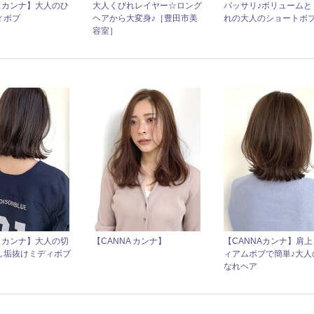
A カンナ】大人のひ
大人くびれレイヤー☆ロング
バッサリ♪ボリュームと
ィボブ
ヘアから大変身♪［豊田市美
れの大人のショートボブ
容室］
A カンナ】大人の切
【CANNA カンナ】
【CANNAカンナ】肩上
し垢抜けミディボブ
ィアムボブで簡単♪大人
なれヘア