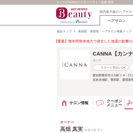
カンナ(CANNA)のスタイリスト / 高畑 真実
国内最大級のヘアサロ
ヘアサロン
総合トップ
>
美容院・美容室・ヘアサロン検索トップ
【重要】熊本県熊本地方で発生した地震の影響のあ
CANNA【カン
カンナ
スマート支払いOK
愛知県豊田市小川町１-9－2T,sMa
名鉄赤池駅、豊田駅、愛環新
クーポン
サロン情報
メニュー
オーナー
高畑 真実
タカハタ マミ