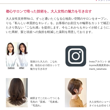
都心サロンで培った技術を。大人女性の魅力を引き出す
大人女性支持率No.1。ずっと通いたくなる心地良い空間のサロンをオープン
りも『私らしい本質的なキレイ』を。お客様のお顔立ちや輪郭をカットで補正
たさり気ない『こなれ感』を提供します。今もこれからもキレイが続くように
いた商材、髪と頭皮への負担を軽減した薬剤を用意しております。
垢抜けた大人の、こなれ
Instaアカウント @
感。似合わせ小顔カットで
toyota高畑真実@c
魅力を引き出す
mami_takahata
細部までこだわってつくる
毛先の『質感』『毛束感』
大人女性のショー
『毛流れ』
タイルもお任せく