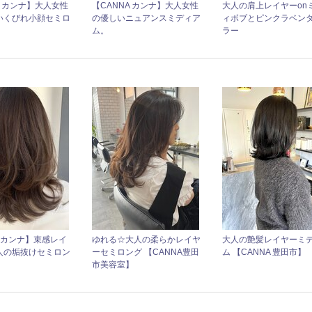
A カンナ】大人女性
【CANNA カンナ】大人女性
大人の肩上レイヤーon
いくびれ小顔セミロ
の優しいニュアンスミディア
ィボブとピンクラベン
ム。
ラー
Aカンナ】束感レイ
ゆれる☆大人の柔らかレイヤ
大人の艶髪レイヤーミ
人の垢抜けセミロン
ーセミロング 【CANNA豊田
ム 【CANNA 豊田市】
］
市美容室】