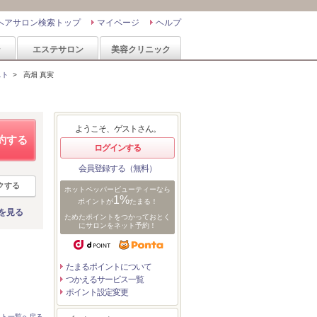
ヘアサロン検索トップ
マイページ
ヘルプ
ン
エステサロン
美容クリニック
スト
>
高畑 真実
ようこそ、ゲストさん。
約する
ログインする
会員登録する（無料）
クする
ホットペッパービューティーなら
1%
ポイントが
たまる！
を見る
ためたポイントをつかっておとく
にサロンをネット予約！
たまるポイントについて
つかえるサービス一覧
ポイント設定変更
スト一覧へ戻る