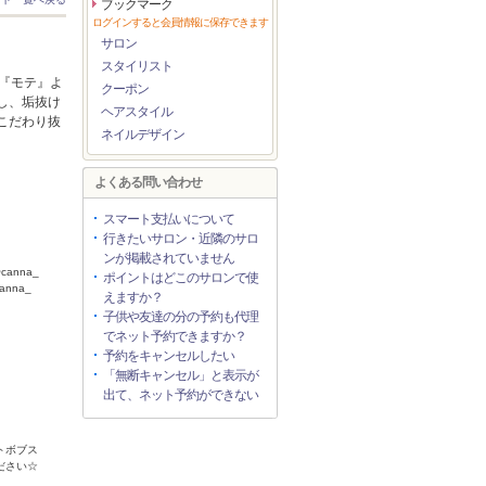
ブックマーク
ログインすると会員情報に保存できます
サロン
スタイリスト
。『モテ』よ
クーポン
し、垢抜け
ヘアスタイル
こだわり抜
ネイルデザイン
よくある問い合わせ
スマート支払いについて
行きたいサロン・近隣のサロ
ンが掲載されていません
canna_
ポイントはどこのサロンで使
anna_
えますか？
子供や友達の分の予約も代理
でネット予約できますか？
予約をキャンセルしたい
「無断キャンセル」と表示が
出て、ネット予約ができない
トボブス
ださい☆