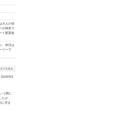
は大人の切
ーが得意で
ート髪質改
り、休日は
ーリーで
ブログを見る
026/3/3
という間に
したが、
予約に空き