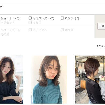
グ
ショート
（27）
セミロング
（22）
ロング
（7）
ヘアセット
ミセス
ベリーショート
ミディアム
ボウズ
その他
1/2