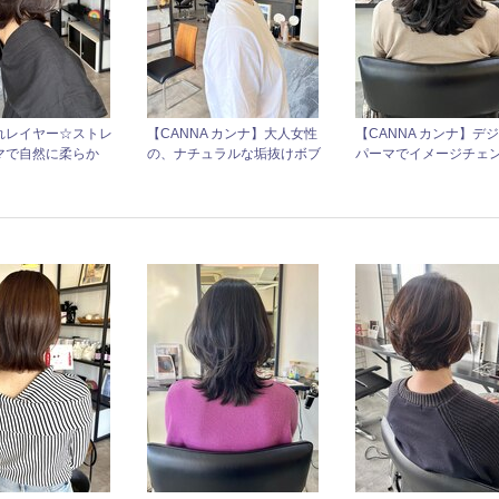
れレイヤー☆ストレ
【CANNA カンナ】大人女性
【CANNA カンナ】デ
マで自然に柔らか
の、ナチュラルな垢抜けボブ
パーマでイメージチェ