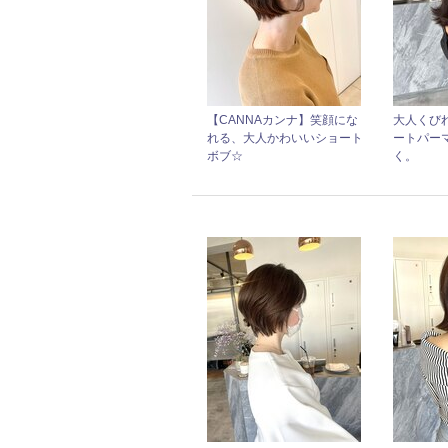
【CANNAカンナ】笑顔にな
大人くび
れる、大人かわいいショート
ートパー
ボブ☆
く。