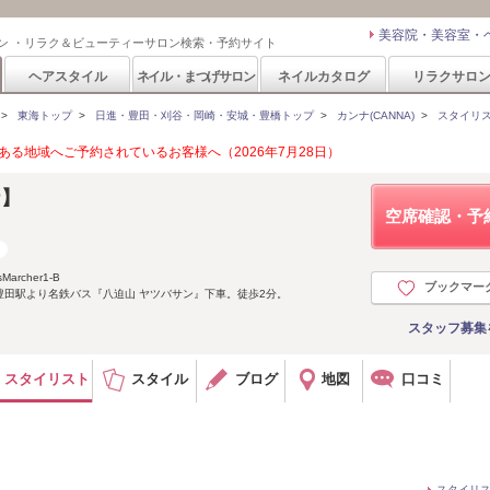
美容院・美容室・
ン ・リラク＆ビューティーサロン検索・予約サイト
ヘアスタイル
ネイル・まつげサロン
ネイルカタログ
リラクサロ
>
東海トップ
>
日進・豊田・刈谷・岡崎・安城・豊橋トップ
>
カンナ(CANNA)
>
スタイリ
る地域へご予約されているお客様へ（2026年7月28日）
ナ】
空席確認・予
rcher1-B
ブックマー
豊田駅より名鉄バス『八迫山 ヤツバサン』下車。徒歩2分。
スタッフ募集
スタイリスト
スタイル
ブログ
地図
口コミ
スタイリ