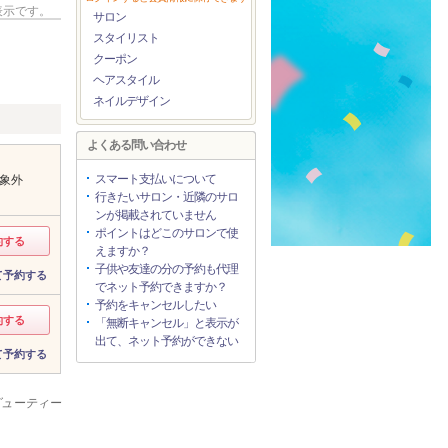
表示です。
サロン
スタイリスト
クーポン
ヘアスタイル
ネイルデザイン
よくある問い合わせ
スマート支払いについて
象外
行きたいサロン・近隣のサロ
ンが掲載されていません
ポイントはどこのサロンで使
約する
えますか？
子供や友達の分の予約も代理
て予約する
でネット予約できますか？
予約をキャンセルしたい
約する
「無断キャンセル」と表示が
出て、ネット予約ができない
て予約する
ビューティー