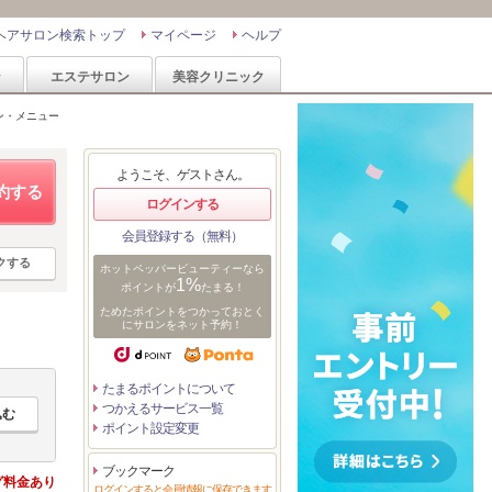
ヘアサロン検索トップ
マイページ
ヘルプ
ン
エステサロン
美容クリニック
ン・メニュー
ようこそ、ゲストさん。
約する
ログインする
会員登録する（無料）
クする
ホットペッパービューティーなら
1%
ポイントが
たまる！
ためたポイントをつかっておとく
にサロンをネット予約！
たまるポイントについて
つかえるサービス一覧
ポイント設定変更
ブックマーク
グ料金あり
ログインすると会員情報に保存できます