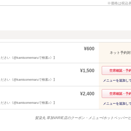
価格は税込
¥600
ネット予約対
ださい《@kamisomemaruで検索♪》】
¥1,500
空席確認・予
ださい《@kamisomemaruで検索♪》】
メニューを追加し
¥2,400
空席確認・予
ださい《@kamisomemaruで検索♪》】
メニューを追加し
髪染丸 草加VARIE店のクーポン・メニュー/ホットペッパー