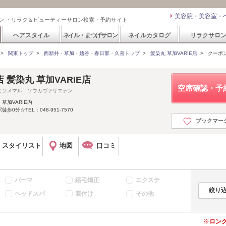
美容院・美容室・
ン ・リラク＆ビューティーサロン検索・予約サイト
ヘアスタイル
ネイル・まつげサロン
ネイルカタログ
リラクサロ
>
関東トップ
>
西新井・草加・越谷・春日部・久喜トップ
>
髪染丸 草加VARIE店
>
クーポ
髪染丸 草加VARIE店
空席確認・予
ミソメマル ソウカヴァリエテン
草加VARIE内
0分☆TEL：048-951-7570
ブックマー
スタイリスト
地図
口コミ
パーマ
縮毛矯正
エクステ
ヘッドスパ
着付け
その他
ロン