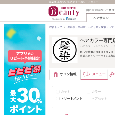
髪染丸 草加VARIE店のクーポン・メニュー
国内最大級のヘアサロ
ヘアサロン
総合トップ
>
美容院・美容室・ヘアサロン検索トップ
ヘアカラー専門店 
ヘアカラーセンモンテン カ
埼玉県草加市氷川町１９７０ 
東武スカイツリーライン草加駅徒歩
サロン情報
メニュー
カット
カラー
トリートメント
ヘアセット