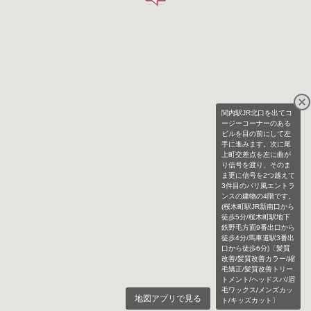
関内駅JR北口を出てコ
ージーコーナーのある
ビルを目の前にして左
手に進みます。次に尾
上町交差点を左に曲が
り信号を渡り、そのま
ま更に信号を2つ越えて
3件目のバリ風エントラ
ンスの建物の4階です。
(桜木町駅JR新南口から
徒歩5分/桜木町駅地下
鉄野毛方面9番出口から
徒歩4分/馬車道駅3番出
口から徒歩6分)〔髪質
改善/髪質改善カラー/縮
毛矯正/髪質改善トリー
トメント/ヘッドスパ/眉
毛ワックス/メンズカッ
地図アプリで見る
ト/キッズカット〕