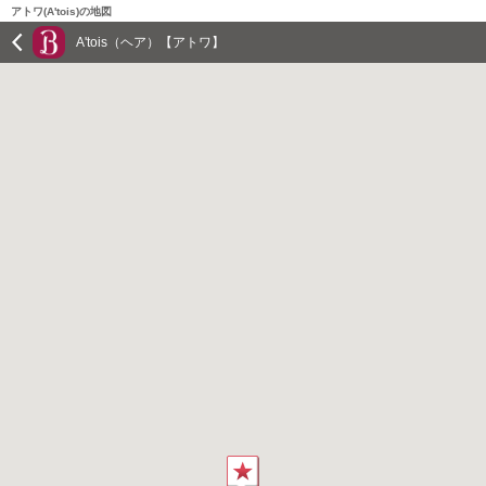
アトワ(A'tois)の地図
A'tois（ヘア）【アトワ】