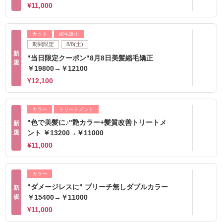
¥11,000
カット
縮毛矯正
期間限定
8/8(土)
新
"当日限定クーポン"8月8日美髪縮毛矯正
規
￥19800→￥12100
¥12,100
カラー
トリートメント
"色で美髪に♪"艶カラー+髪質改善トリートメ
新
規
ント ￥13200→￥11000
¥11,000
カラー
"ダメージレスに" ブリーチ無しダブルカラー
新
規
￥15400→￥11000
¥11,000