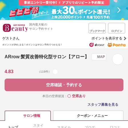
国内最大級の
サロン予約サイト
ブックマーク
ログイン
ゲストさん
ポイントを表示する
ポイントが1%たまる！
ポイントはサロン予約でつかえる！
ARrow 髪質改善特化型サロン【アロー】
MAP
4.83
（119件）
空席確認・予約する
空席あり
本日の空席状況：
◯
スタッフ募集を見る
クーポン・メニュー
サロン情報
スタイ
トップ
スタイル
ブログ
口コミ