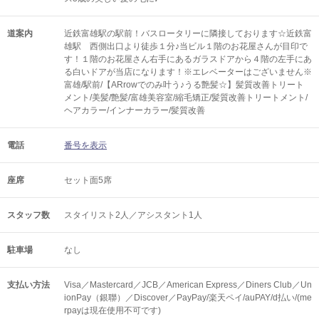
道案内
近鉄富雄駅の駅前！バスロータリーに隣接しております☆近鉄富
雄駅 西側出口より徒歩１分♪当ビル１階のお花屋さんが目印で
す！１階のお花屋さん右手にあるガラスドアから４階の左手にあ
る白いドアが当店になります！※エレベーターはございません※
富雄/駅前/【ARrowでのみ叶う♪うる艶髪☆】髪質改善トリート
メント/美髪/艶髪/富雄美容室/縮毛矯正/髪質改善トリートメント/
ヘアカラー/インナーカラー/髪質改善
電話
番号を表示
座席
セット面5席
スタッフ数
スタイリスト2人／アシスタント1人
駐車場
なし
支払い方法
Visa／Mastercard／JCB／American Express／Diners Club／Un
ionPay（銀聯）／Discover／PayPay/楽天ペイ/auPAY/d払い/(me
rpayは現在使用不可です)