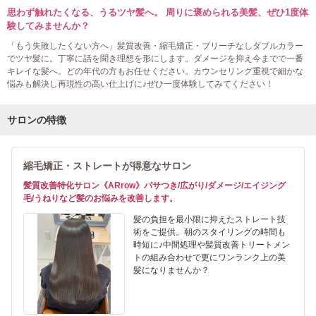
思わず触れたくなる、うるツヤ髪へ。 周りに褒められる美髪、ぜひ1度体
験してみませんか？
「もう失敗したくない方へ」髪質改善・縮毛矯正・ブリーチなしダブルカラー
でツヤ髪に。丁寧に話を聞き理想を形にします。ダメージを抑え今までで一番
キレイな髪へ。どの年代の方もお任せください。カウンセリング重視で細かな
悩みも解決し再現性の高い仕上げに♪ぜひ一度体験してみてください！
サロンの特徴
縮毛矯正・ストレートが得意なサロン
髪質改善特化サロン《ARrow》パサつき/広がり/ダメージ/エイジング
毛/うねりなど髪のお悩みを改善します。
髪の負担を最小限に抑えたストレート技
術をご提供。朝のスタイリングの時間も
時短に♪中間処理や髪質改善トリートメン
トの組み合わせで更にワンランク上の美
髪になりませんか？