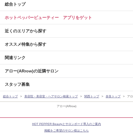
総合トップ
ホットペッパービューティー アプリをゲット
近くのエリアから探す
オススメ特集から探す
関連リンク
アロー(ARrow)の近隣サロン
スタッフ募集
総合トップ
美容院・美容室・ヘアサロン検索トップ
関西トップ
奈良トップ
アロー
アロー(ARrow)
HOT PEPPER Beautyとサロンボード導入のご案内
掲載をご希望のサロン様はこちら