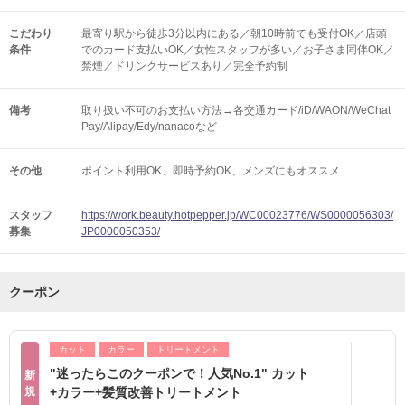
こだわり
最寄り駅から徒歩3分以内にある／朝10時前でも受付OK／店頭
条件
でのカード支払いOK／女性スタッフが多い／お子さま同伴OK／
禁煙／ドリンクサービスあり／完全予約制
備考
取り扱い不可のお支払い方法→各交通カード/iD/WAON/WeChat
Pay/Alipay/Edy/nanacoなど
その他
ポイント利用OK
即時予約OK
メンズにもオススメ
スタッフ
https://work.beauty.hotpepper.jp/WC00023776/WS0000056303/
募集
JP0000050353/
クーポン
カット
カラー
トリートメント
"迷ったらこのクーポンで！人気No.1" カット
新
規
+カラー+髪質改善トリートメント