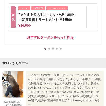
カット
縮毛矯正
トリートメント
"まとまる髪の毛に" カット+縮毛矯正
新
規
＋髪質改善トリートメント ￥16500
¥16,500
おすすめクーポンをもっと見る
サロンからの一言
一人ひとりの髪質・履歴・ダメージレベルを丁寧に見極
め、薬剤選定・施術工程をしております。半年後・1年後
も綺麗な髪でいられることを大切にしています。新規の
お客様はもちろん「ようやく通える美容室を見つけた」
と長く通ってくださる方が多いのも当店の特徴です。髪
質改善/髪質改善トリートメント/縮毛矯正/髪質改善カラ
ー/美髪/似合せ/富雄美容室/駅近/ブリーチなしダブルカラ
髪質改善特化型
ー
サロン/美髪/艶髪/