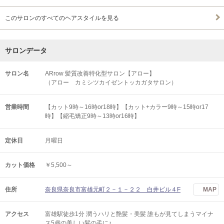
このサロンのすべてのヘアスタイルを見る
サロンデータ
サロン名
ARrow 髪質改善特化型サロン【アロー】
（アロー カミシツカイゼントッカガタサロン）
営業時間
【カット9時～16時or18時】【カット+カラー9時～15時or17
時】【縮毛矯正9時～13時or16時】
定休日
月曜日
カット価格
￥5,500～
住所
奈良県奈良市富雄元町２－１－２２ 白井ビル４F
MAP
アクセス
富雄駅徒歩1分 潤うハリと艶髪・美髪 誰もが見てしまうマイナ
ス5歳の美しい髪の毛に♪