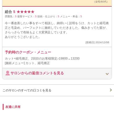
（女性/60代）
総合
5
★
★
★
★
★
雰囲気：
5
接客サービス：
5
技術・仕上がり：
5
メニュー・料金：
5
今一番改善したい事をすべて相談し、納得いく説明をうけ、カットと縮毛矯
正と毛染め、パーフェクトに施術していただきました。傷みきってた髪が、
さらっさらで色味もよく大変満足しています。
ありがとうございました。
[投稿日] 2024/12/06
予約時のクーポン・メニュー
カット+縮毛矯正、2回目のお客様限定♪19800→13200
[施術メニュー] カット、縮毛矯正
サロンからの返信コメントを見る
このサロンのすべての口コミを見る
友達に共有