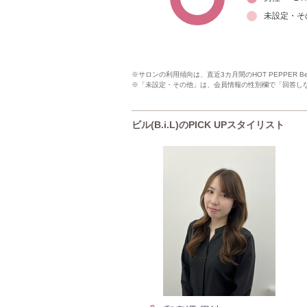
未設定・そ
※サロンの利用傾向は、直近3カ月間のHOT PEPPER 
※「未設定・その他」は、会員情報の性別欄で「回答し
ビル(B.i.L)のPICK UPスタイリスト