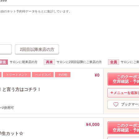
,999
uty経由のネット予約時データをもとに集計しています。
2回目以降来店の方
新規
サロンに初来店の方
再来
サロンに2回目以降にご来店の方
全員
サロンにご
¥0
トリートメント
ヘッドスパ
その他
このクーポ
空席確認・予
！と言う方はコチラ！
メニューを追加
ブックマー
パ/併用可
¥4,000
このクーポ
空席確認・予
学生カット☆