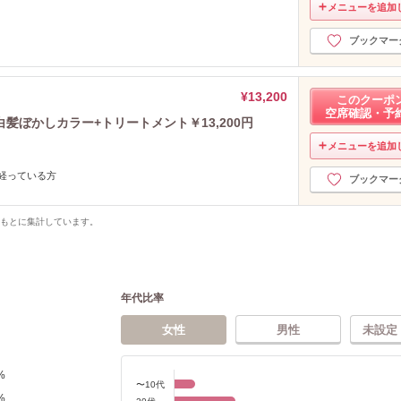
メニューを追加
ブックマー
¥13,200
このクーポ
空席確認・予
髪ぼかしカラー+トリートメント￥13,200円
メニューを追加
上経っている方
ブックマー
をもとに集計しています。
年代比率
女性
男性
未設定
%
〜10代
%