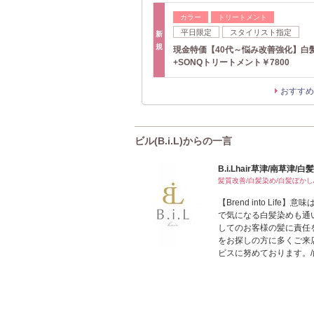
カラー
トリートメント
平日限定
スタイリスト指定
新
規
現金特価【40代～悩み改善強化】白
+SONQトリートメント￥7800
おすすめ
ビル(B.i.L)からの一言
B.i.Lhair草津/南草津
髪質改善/白髪染め/白髪ぼかし
【Brend into Li
で気になる白髪染めも通
してのお客様の髪に責任
をお探しの方に多くご来
ビスに努めております。/