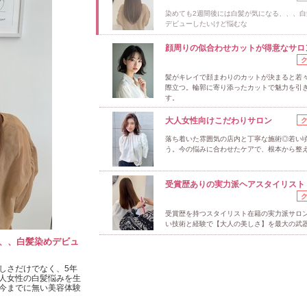
染めても2週間後には白髪が気になる、、、白
デビューしたいけど悩むな
顔周りの似合わせカットが得意なサロ
髪がキレイで顔まわりのカットが決まると若
際立つ。輪郭に寄り添ったカットで魅力を引
す。
大人女性向けこだわりサロン
落ち着いた雰囲気の店内と丁寧な施術◎若い
う。今の悩みに合わせたケアで、根本から整
受賞歴ありの実力派ヘアスタイリスト
受賞歴を持つスタイリスト在籍の実力派サロ
い技術と経験で【大人の美しさ】を最大の武
、、白髪染めデビュ
しさだけでなく、5年
人女性の白髪悩みを生
今までに無い美容体験