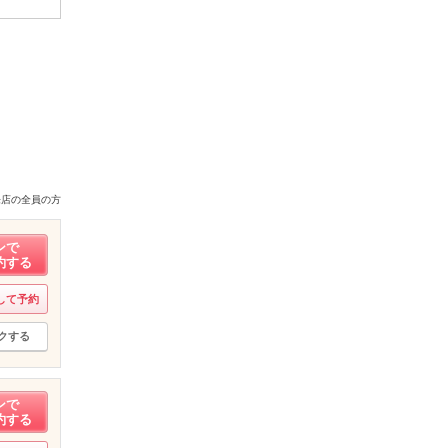
来店の全員の方
ンで
約する
して予約
クする
ンで
約する