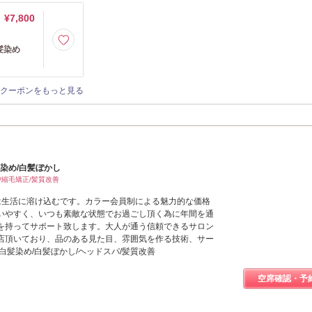
¥7,800
髪染め
クーポンをもっと見る
/白髪染め/白髪ぼかし
/縮毛矯正/髪質改善
fe】意味は生活に溶け込むです。カラー会員制による魅力的な価格
いやすく、いつも素敵な状態でお過ごし頂く為に年間を通
を持ってサポート致します。大人が通う信頼できるサロン
店頂いており、品のある見た目、雰囲気を作る技術、サー
白髪染め/白髪ぼかし/ヘッドスパ/髪質改善
空席確認・予