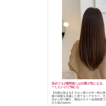
染めても2週間後には白髪が気になる、
ーしたいけど悩むな
【白髪が染まる】サロン帰りの今一時の美
後の頭髪を見越した育てるヘアカラー。大
活から切り離す、独自のカラー会員制度で
が人気のsalon♪