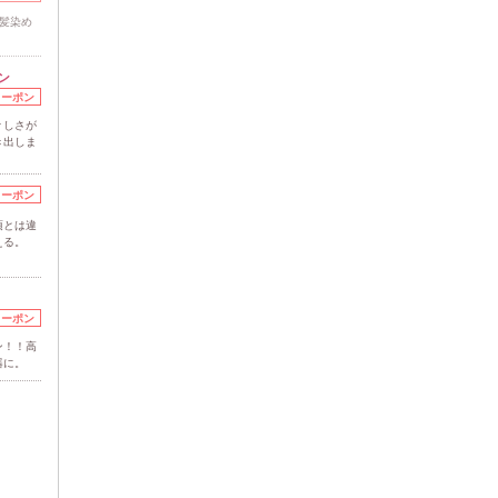
髪染め
ン
クーポン
々しさが
き出しま
クーポン
頃とは違
える。
クーポン
ン！！高
器に。