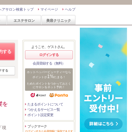
ヘアサロン検索トップ
マイページ
ヘルプ
ン
エステサロン
美容クリニック
ようこそ、ゲストさん。
約する
ログインする
会員登録する（無料）
クする
ホットペッパービューティーなら
1%
ポイントが
たまる！
ためたポイントをつかっておとく
にサロンをネット予約！
髪を
たまるポイントについて
つかえるサービス一覧
ポイント設定変更
ブックマーク
「現
ログインすると会員情報に保存できます