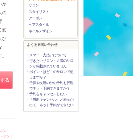
いか
サロン
スタイリスト
人の
クーポン
育
ヘアスタイル
く変
ネイルデザイン
人ひ
よくある問い合わせ
な
スマート支払いについて
す。
行きたいサロン・近隣のサロ
ンが掲載されていません
ポイントはどこのサロンで使
えますか？
約する
子供や友達の分の予約も代理
でネット予約できますか？
予約をキャンセルしたい
「無断キャンセル」と表示が
出て、ネット予約ができない
ロン
クーポン