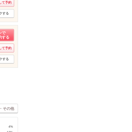
して予約
クする
ンで
約する
して予約
クする
・その他
4%