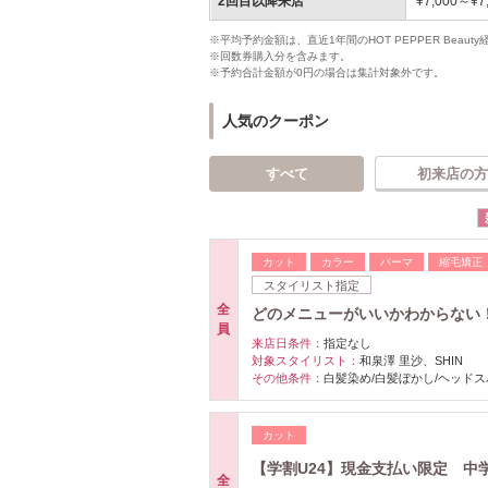
2回目以降来店
¥7,000～¥7
※平均予約金額は、直近1年間のHOT PEPPER Bea
※回数券購入分を含みます。
※予約合計金額が0円の場合は集計対象外です。
人気のクーポン
すべて
初来店の方
カット
カラー
パーマ
縮毛矯正
スタイリスト指定
全
どのメニューがいいかわからない
員
来店日条件：
指定なし
対象スタイリスト：
和泉澤 里沙、SHIN
その他条件：
白髪染め/白髪ぼかし/ヘッドス
カット
【学割U24】現金支払い限定 中
全