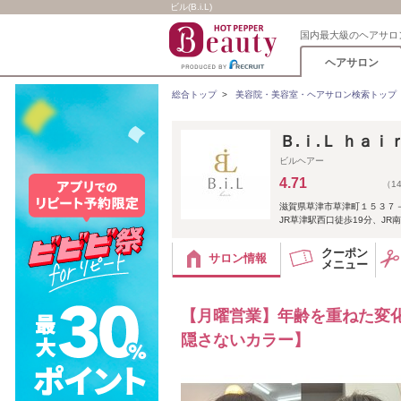
ビル(B.i.L)
国内最大級のヘアサロ
ヘアサロン
総合トップ
>
美容院・美容室・ヘアサロン検索トップ
Ｂ.ｉ.Ｌ ｈａ
ビルヘアー
4.71
（1
滋賀県草津市草津町１５３７－
JR草津駅西口徒歩19分、JR
クーポン
サロン情報
メニュー
【月曜営業】年齢を重ねた変
隠さないカラー】