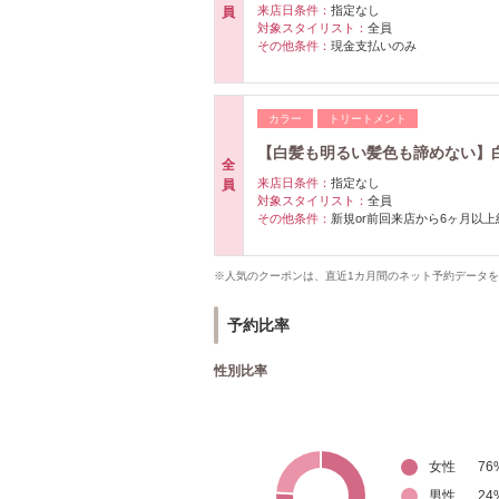
来店日条件：
指定なし
員
対象スタイリスト：
全員
その他条件：
現金支払いのみ
カラー
トリートメント
【白髪も明るい髪色も諦めない】白
全
来店日条件：
指定なし
員
対象スタイリスト：
全員
その他条件：
新規or前回来店から6ヶ月以
※人気のクーポンは、直近1カ月間のネット予約データ
予約比率
性別比率
女性
76
男性
24