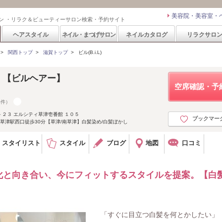
美容院・美容室・
ン ・リラク＆ビューティーサロン検索・予約サイト
ヘアスタイル
ネイル・まつげサロン
ネイルカタログ
リラクサロ
>
関西トップ
>
滋賀トップ
>
ビル(B.i.L)
ｉｒ【ビルヘアー】
空席確認・予
4件）
２３ エルシティ草津壱番館 １０５
ブックマー
南草津駅西口徒歩30分【草津/南草津】白髪染め/白髪ぼかし
スタイリスト
スタイル
ブログ
地図
口コミ
化と向き合い、今にフィットするスタイルを提案。【白
「すぐに目立つ白髪を何とかしたい」