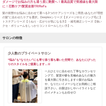
ダメージでお悩みの方も通う度に艶髪へ！最高品質で実感値を最大限
に！芯艶ケア/髪質改善TR/ReFa
髪の状態やお悩みに合わせて選べる3つのケアシリーズをご用意♪あなたの”理想
の髪”に合わせたケアを選択。Deeplexシリーズ【ダメージやエイジング毛に】
トステアシリーズ【うねり・広がりが気になる方】・縮毛矯正シリーズ【強い
クセ・ボリュームをしっかりコントロールしたい方】へ
サロンの特徴
少人数のプライベートサロン
“悩み”も“なりたい”にも寄り添う落ち着いた空間で、あなたにぴった
りのスタイルをご提案します…☆
一人ひとりに合わせた丁寧なカウンセリ
ングで、髪質や癖を見極めあなたの魅力
を最大限に引き出します☆髪のお悩み
や、なりたいイメージなどお気軽にご相
談下さい。白髪ぼかしやハイライトなど
のイメチェンもお任せ◎