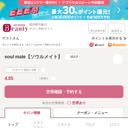
国内最大級の
サロン予約サイト
ブックマーク
ログイン
ゲストさん
ポイントを表示する
ポイントが1%たまる！
ポイントはサロン予約でつかえる！
soul mate【ソウルメイト】
MAP
スマート支払いOK
4.85
（45件）
空席確認・予約する
空席あり
本日の空席状況：
◯
クーポン・メニュー
サロン情報
スタイ
トップ
スタイル
ブログ
口コミ
リスト