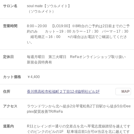
サロン名
soul mate【ソウルメイト】
（ソウルメイト）
営業時間
8:00～20:00 【LO19:00】※8時台のご予約は2日前までのご予
約のみ カット～19：00 カラー～17：30 パーマ～17：30
縮毛矯正～16：00 ×の場合はお電話でご確認してくださ
い。
定休日
毎週月曜日 第三火曜日 ReFaオンラインショップ取り扱い
新規会員特典有
カット価格
￥4,400
住所
香川県高松市松福町２丁目12-8協明社ビル1F
MAP
アクセス
ラウンドワンから北へ徒歩2分琴電松島2丁目駅から徒歩5分/Dee
plex髪質改善TR/ReFa
道案内
R11とレインボー通りの交差点を北へ琴電志度線踏切を越えてす
ぐのピンクのビルの1F 駐車場店前1台可or当店を北に越えてす