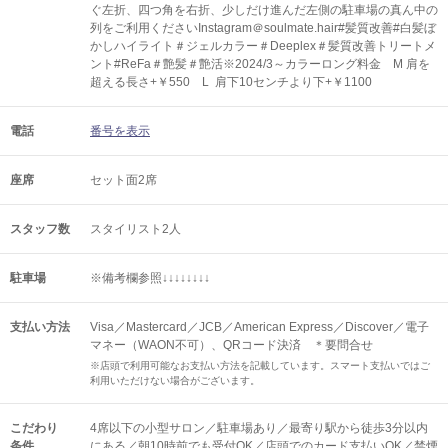
ぐ左折、四つ角を右折、少しだけ進んだ左側の駐車場の真ん中の
列をご利用くださいInstagram＠soulmate.hair#髪質改善#白髪ぼ
かしハイライト＃ジェルカラー＃Deeplex＃髪質改善トリートメ
ント#ReFa＃艶髪＃艶活※2024/3～カラーロング料金 M 肩を
超える長さ+￥550 L 肩下10センチより下+￥1100
電話
番号を表示
座席
セット面2席
スタッフ数
スタイリスト2人
駐車場
※備考欄参照↓↓↓↓↓↓↓↓
支払い方法
Visa／Mastercard／JCB／American Express／Discover／電子
マネー（WAON不可）、QRコード決済 ＊要問合せ
※店頭で利用可能なお支払い方法を記載しています。スマート支払いではご
利用いただけない場合がございます。
こだわり
4席以下の小型サロン／駐車場あり／最寄り駅から徒歩3分以内
条件
にある／朝10時前でも受付OK／店頭でのカード支払いOK／禁煙