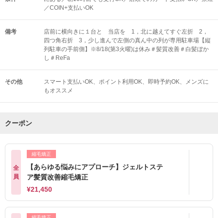
／COIN+支払いOK
備考
店前に横向きに１台と 当店を 1，北に越えてすぐ左折 2，
四つ角右折 3，少し進んで左側の真ん中の列が専用駐車場【縦
列駐車の手前側】※8/18(第3火曜)は休み＃髪質改善＃白髪ぼか
し＃ReFa
その他
スマート支払いOK
ポイント利用OK
即時予約OK
メンズに
もオススメ
クーポン
縮毛矯正
【あらゆる悩みにアプローチ】ジェルトステ
全
員
ア髪質改善縮毛矯正
¥21,450
縮毛矯正