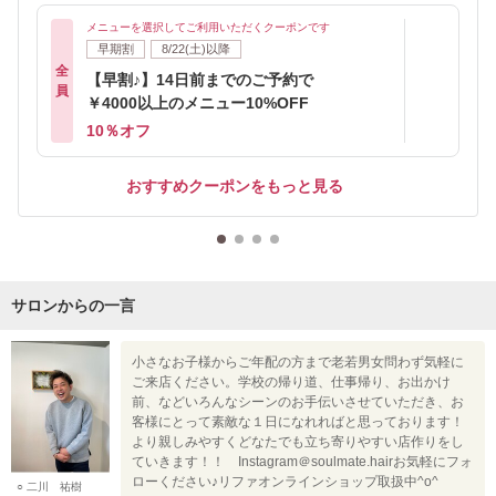
メニューを選択してご利用いただくクーポンです
早期割
8/22(土)以降
全
【早割♪】14日前までのご予約で
員
￥4000以上のメニュー10%OFF
10％オフ
おすすめクーポンをもっと見る
サロンからの一言
小さなお子様からご年配の方まで老若男女問わず気軽に
ご来店ください。学校の帰り道、仕事帰り、お出かけ
前、などいろんなシーンのお手伝いさせていただき、お
客様にとって素敵な１日になれればと思っております！
より親しみやすくどなたでも立ち寄りやすい店作りをし
ていきます！！ Instagram＠soulmate.hairお気軽にフォ
ローください♪リファオンラインショップ取扱中^o^
○ 二川 祐樹