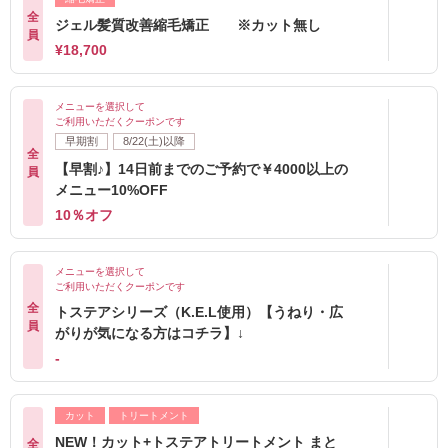
全
ジェル髪質改善縮毛矯正 ※カット無し
員
¥18,700
メニューを選択して
ご利用いただくクーポンです
早期割
8/22(土)以降
全
【早割♪】14日前までのご予約で￥4000以上の
員
メニュー10%OFF
10％オフ
メニューを選択して
ご利用いただくクーポンです
全
トステアシリーズ（K.E.L使用）【うねり・広
員
がりが気になる方はコチラ】↓
-
カット
トリートメント
NEW！カット+トステアトリートメント まと
全