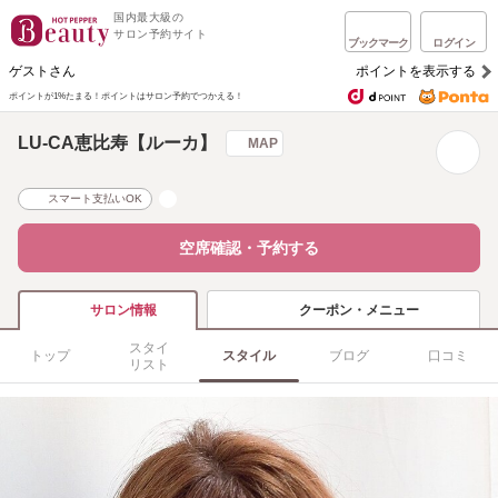
国内最大級の
サロン予約サイト
ブックマーク
ログイン
ゲストさん
ポイントを表示する
ポイントが1%たまる！
ポイントはサロン予約でつかえる！
LU-CA恵比寿【ルーカ】
MAP
スマート支払いOK
空席確認・予約する
クーポン・メニュー
サロン情報
スタイ
トップ
スタイル
ブログ
口コミ
リスト