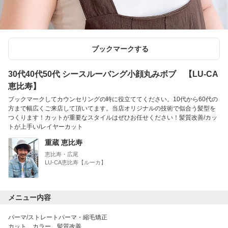
ブックマークする
30代40代50代 シースルーバング小顔丸みボブ 【LU-CA
恵比寿】
ブックマークしてカウンセリングの時に役立ててください。10代から60代の
方まで幅広くご来店して頂いてます。当店オリジナルの技術で似合う髪型を
つくります！カットが重要なスタイルはぜひお任せください！髪質改善/カッ
トが上手い/レイヤーカット
重蔵 恵比寿
恵比寿・広尾
LU-CA恵比寿【ルーカ】
メニュー内容
パーマ/ストレートパーマ・縮毛矯正
カット カラー 髪質改善