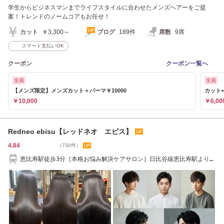
学生からビジネスマンまでライフスタイルに合わせたメンズヘアーをご提
案！トレンドのノームコアもお任せ！
カット
￥3,300～
ブログ
189件
席数
9席
スマート支払いOK
クーポン
クーポン一覧へ
全員
全員
【メンズ限定】メンズカット＋パーマ￥10000
カット+
￥10,000
￥6,00
Redneo ebisu【レッドネオ エビス】
4.84
（730件）
恵比寿駅徒歩3分［本格お悩み解決ケアサロン］日比谷線恵比寿駅より徒
歩３分/髪質改善