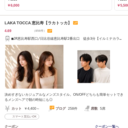
￥6,000
￥5,50
LAKA TOCCA 恵比寿【ラカトッカ】
4.69
（856件）
■JR恵比寿駅西口/日比谷線恵比寿駅2番出口 徒歩3分【イルミナカラ
ー/ヘッドスパ】
決めすぎないカジュアルなメンズスタイル。ON/OFFどちらも簡単セットでき
るメンズヘアで朝の時短にも◎
カット
￥4,400～
ブログ
258件
席数
5席
スマート支払いOK
クーポン
クーポン一覧へ