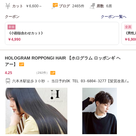
カット
￥6,600～
ブログ
2465件
席数
6席
クーポン
クーポン一覧へ
新規
全員
《小顔似合わせカット》
《男性人
￥4,990
￥6,90
HOLOGRAM ROPPONGI HAIR 【ホログラム ロッポンギ ヘ
アー】
4.25
（292件）
六本木駅徒歩３０秒 ☆ 当日予約OK TEL 03-6804-3277【髪質改善/美
髪】