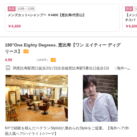
新規
10時～22時
新規
メンズカット+シャンプー ￥4400【恵比寿/代官山】
【メン
チスパ 
￥4,400
￥6,60
180°One Eighty Degrees. 恵比寿【ワン エイティー ディグ
リース】
4.90
（449件）
JR恵比寿駅西口徒歩2分/日比谷線恵比寿駅5番出口徒歩1分 〈海外ヘ
ア/クリームバス〉
NYで経験を積んだベテランStylistが,褒められStyleをご提案。【海外ヘア/外
国人風ヘア/ハイライト/パーマ】