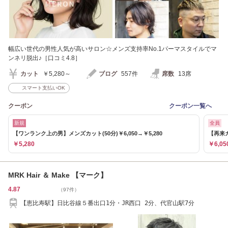
幅広い世代の男性人気が高いサロン☆メンズ支持率No.1パーマスタイルでマ
ンネリ脱出♪［口コミ4.8］
カット
￥5,280～
ブログ
557件
席数
13席
スマート支払いOK
クーポン
クーポン一覧へ
新規
全員
【ワンランク上の男】メンズカット(50分)￥6,050→￥5,280
【再来
￥5,280
￥6,05
MRK Hair ＆ Make 【マーク】
4.87
（97件）
【恵比寿駅】日比谷線５番出口1分・JR西口 2分、代官山駅7分