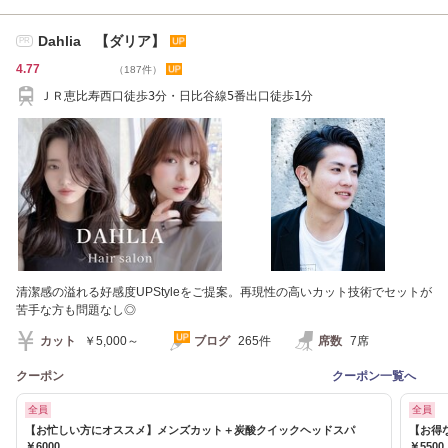
Dahlia 【ダリア】
PR
4.77
（187件）
ＪＲ恵比寿西口徒歩3分・日比谷線5番出口徒歩1分
清潔感の溢れる好感度UPStyleをご提案。再現性の高いカット技術でセットが
苦手な方も問題なし◎
カット
￥5,000～
ブログ
265件
席数
7席
クーポン
クーポン一覧へ
全員
全員
【お忙しい方にオススメ】メンズカット＋炭酸クイックヘッドスパ
【お得
￥6000
￥5500