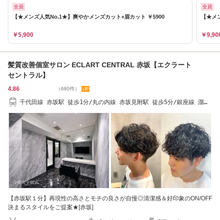
全員
全員
【★メンズ人気No.1★】爽やかメンズカット+眉カット ￥5900
【★メン
￥5,900
￥9,90
髪質改善個室サロン ECLART CENTRAL 赤坂【エクラート
セントラル】
4.86
（680件）
千代田線 赤坂駅 徒歩1分/丸の内線 赤坂見附駅 徒歩5分/銀座線 溜池
山王駅 徒歩4分
【赤坂駅１分】再現性の高さとモチの良さが自慢◎清潔感＆好印象のON/OFF
決まるスタイルをご提案★[赤坂]