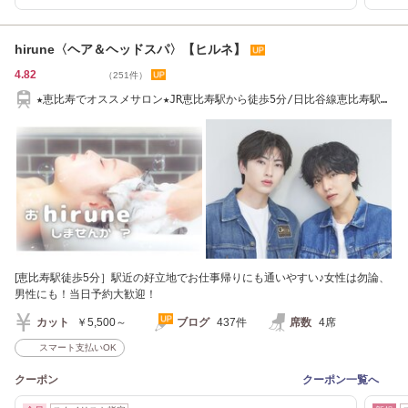
hirune〈ヘア＆ヘッドスパ〉【ヒルネ】
4.82
（251件）
★恵比寿でオススメサロン★JR恵比寿駅から徒歩5分/日比谷線恵比寿駅か
ら徒歩5分
[恵比寿駅徒歩5分］駅近の好立地でお仕事帰りにも通いやすい♪女性は勿論、
男性にも！当日予約大歓迎！
カット
￥5,500～
ブログ
437件
席数
4席
スマート支払いOK
クーポン
クーポン一覧へ