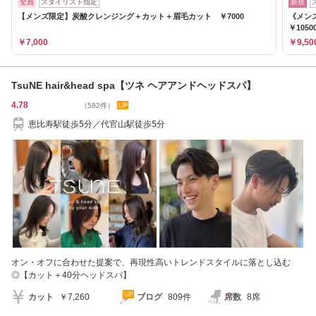
全員
スタイリスト指定
新規
【メンズ限定】炭酸クレンジング＋カット＋眉毛カット ￥7000
《メン
￥1050
￥7,000
￥9,50
TsuNE hair&head spa【ツネ ヘアアンドヘッドスパ】
4.78
（582件）
恵比寿駅徒歩5分／代官山駅徒歩5分
オン・オフに合わせた提案で、再現性高いトレンドスタイルに落とし込む
◎【カット＋40分ヘッドスパ】
カット
￥7,260
ブログ
809件
席数
8席