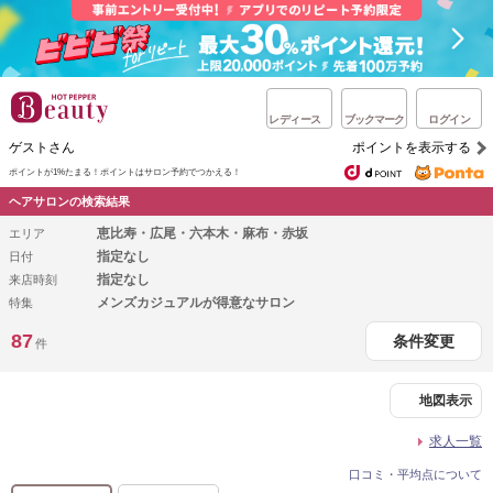
レディース
ブックマーク
ログイン
ゲストさん
ポイントを表示する
ポイントが1%たまる！
ポイントはサロン予約でつかえる！
ヘアサロンの検索結果
恵比寿・広尾・六本木・麻布・赤坂
エリア
指定なし
日付
指定なし
来店時刻
メンズカジュアルが得意なサロン
特集
87
条件変更
件
地図表示
求人一覧
口コミ・平均点について