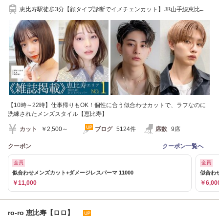
恵比寿駅徒歩3分【顔タイプ診断でイメチェンカット】JR山手線恵比
寿/JR埼京線恵比寿
【10時～22時】仕事帰りもOK！個性に合う似合わせカットで、ラフなのに
洗練されたメンズスタイル【恵比寿】
カット
￥2,500～
ブログ
5124件
席数
9席
クーポン
クーポン一覧へ
全員
全員
似合わせメンズカット+ダメージレスパーマ 11000
似合わ
￥11,000
￥6,00
ro-ro 恵比寿【ロロ】