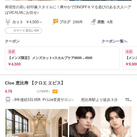
再現性の高い好印象スタイルに！爽やかでONOFFキマる遊びのある大人ヘア
はVICALMにお任せ♪
カット
￥4,500～
ブログ
246件
席数
4席
スマート支払いOK
クーポン
クーポン一覧へ
全員
全員
【メンズ限定】 メンズカット+スカルプケア6600→4500
【メンズ
￥4,500
￥9,90
Cloe 恵比寿 【クロエ エビス】
4.76
（1799件）
☆9年連続SILVER Prize受賞サロン☆ 恵比寿駅より徒歩３分 TEL
03-6721-9028