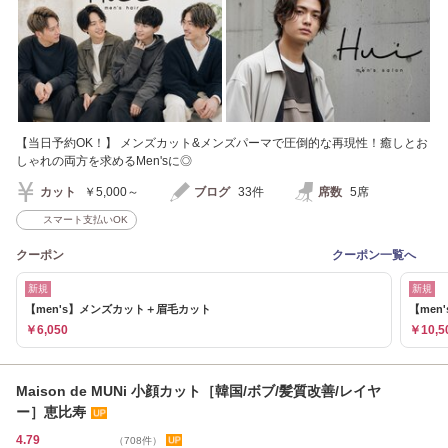
【当日予約OK！】 メンズカット&メンズパーマで圧倒的な再現性！癒しとお
しゃれの両方を求めるMen'sに◎
カット
￥5,000～
ブログ
33件
席数
5席
スマート支払いOK
クーポン
クーポン一覧へ
新規
新規
【men's】メンズカット＋眉毛カット
【me
￥6,050
￥10,5
Maison de MUNi 小顔カット［韓国/ボブ/髪質改善/レイヤ
ー］恵比寿
4.79
（708件）