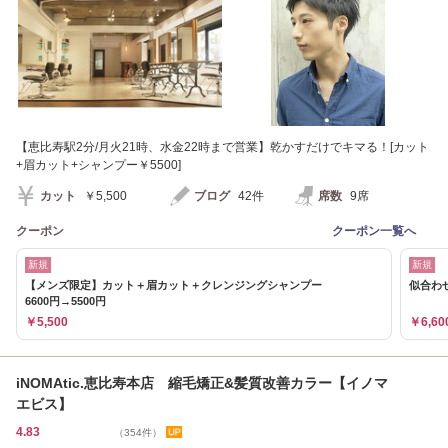
【恵比寿駅2分/月火21時、水金22時まで営業】乾かすだけでキマる！[カット
+眉カット+シャンプー￥5500]
カット
￥5,500
ブログ
42件
席数
9席
クーポン
クーポン一覧へ
新規
新規
【メンズ限定】カット＋眉カット＋クレンジングシャンプー
似合わせ
6600円→5500円
￥5,500
￥6,60
iNOMAtic.恵比寿本店 縮毛矯正&髪質改善カラー【イノマ
エビス】
4.83
（354件）