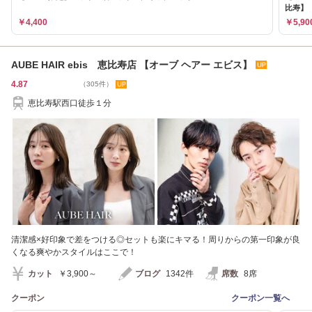
比寿】
￥4,400
￥5,90
AUBE HAIR ebis 恵比寿店 【オーブ ヘアー エビス】
4.87
（305件）
恵比寿駅西口徒歩１分
清潔感×好印象で差をつける◎セットも楽にキマる！周りからの第一印象が良
くなる爽やかスタイルはここで！
カット
￥3,900～
ブログ
1342件
席数
8席
クーポン
クーポン一覧へ