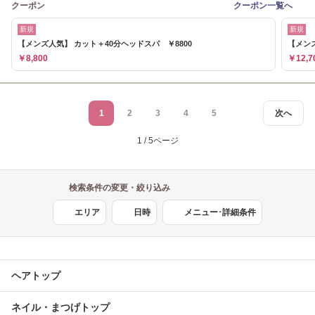
クーポン
クーポン一覧へ
新規
新規
【メンズ人気】 カット＋40分ヘッドスパ ￥8800
【メン
￥8,800
￥12,7
1
2
3
4
5
次へ
1 / 5ページ
検索条件の変更・絞り込み
エリア
日時
メニュー･詳細条件
ヘアトップ
ネイル・まつげトップ