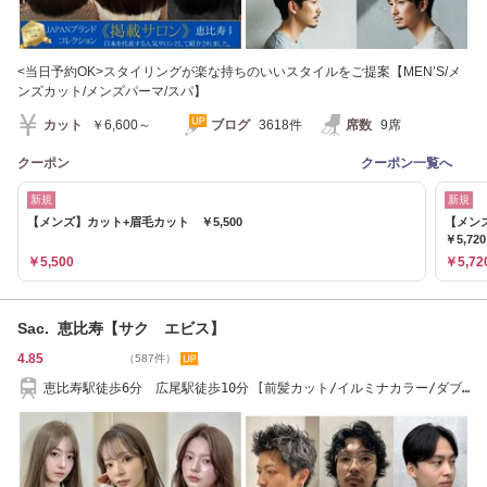
<当日予約OK>スタイリングが楽な持ちのいいスタイルをご提案【MEN’S/メ
ンズカット/メンズパーマ/スパ】
カット
￥6,600～
ブログ
3618件
席数
9席
クーポン
クーポン一覧へ
新規
新規
【メンズ】カット+眉毛カット ￥5,500
【メン
￥5,720
￥5,500
￥5,72
Sac. 恵比寿【サク エビス】
4.85
（587件）
恵比寿駅徒歩6分 広尾駅徒歩10分 [前髪カット/イルミナカラー/ダブ
ルカラー/恵比寿]