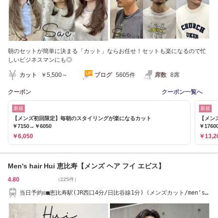
朝のセットが簡単に決まる「カット」ならお任せ！セットも楽になるので忙
しいビジネスマンにも◎
カット
￥5,500～
ブログ
5605件
席数
8席
クーポン
クーポン一覧へ
新規
新規
【メンズ初回限定】毎朝のスタイリングが楽になるカット
【メン
￥7150→￥6050
￥1760
￥6,050
￥13,2
Men's hair Hui 恵比寿【メンズ ヘア フイ エビス】
4.80
（225件）
当日予約◎■恵比寿駅(JR西口4分/日比谷線1分)《メンズカット/men's/
メンズパーマ》