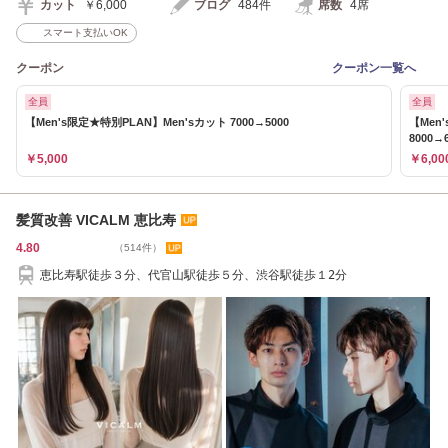
カット
￥6,000
ブログ
484件
席数
4席
スマート支払いOK
クーポン
クーポン一覧へ
全員
全員
【Men's限定★特別PLAN】Men'sカット 7000→5000
【Men
8000→
￥5,000
￥6,00
髪質改善 VICALM 恵比寿
4.80
（514件）
恵比寿駅徒歩３分、代官山駅徒歩５分、渋谷駅徒歩１2分