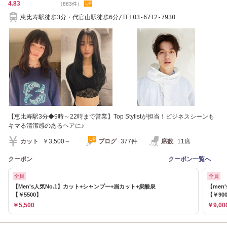
4.83
（883件）
恵比寿駅徒歩3分・代官山駅徒歩6分/TEL03-6712-7930
【恵比寿駅3分◆9時～22時まで営業】Top Stylistが担当！ビジネスシーンも
キマる清潔感のあるヘアに♪
カット
￥3,500～
ブログ
377件
席数
11席
クーポン
クーポン一覧へ
全員
全員
【Men's人気No.1】カット+シャンプー+眉カット+炭酸泉
【men
【￥5500】
【￥90
￥5,500
￥9,00