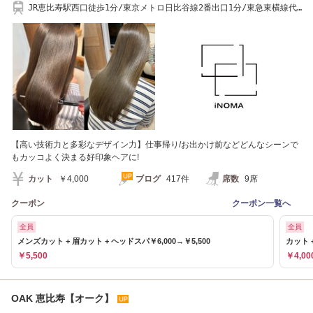
JR恵比寿駅西口徒歩1分/東京メトロ日比谷線2番出口1分/東急東横線代
官山駅東口6分
【高い技術力と多彩なデザイン力】仕事帰り/お出かけ前などどんなシーンで
もカッコよく決まる好印象ヘアに!
カット
￥4,000
ブログ
417件
席数
9席
クーポン
クーポン一覧へ
全員
全員
メンズカット + 眉カット + ヘッドスパ￥6,000→￥5,500
カット 
￥5,500
￥4,00
OAK 恵比寿【オーク】