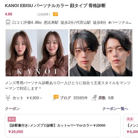
KANOI EBISU パーソナルカラー 顔タイプ 骨格診断
4.86
（1328件）
口コミ評価4.86◎ 恵比寿駅 徒歩2分/代官山駅 徒歩8分 #パーソナルカ
ラー #骨格診断
メンズ専用パーソナル診断あり◎一人ひとりに似合う王道スタイルをマンツ
ーマンで対応します＊
カット
￥4,900～
ブログ
35585件
席数
9席
クーポン
クーポン一覧へ
新規
再来
【診断書付き♪メンズプロ診断】カット×パーマorカラー￥20000
【メン
￥20,000
￥6,40