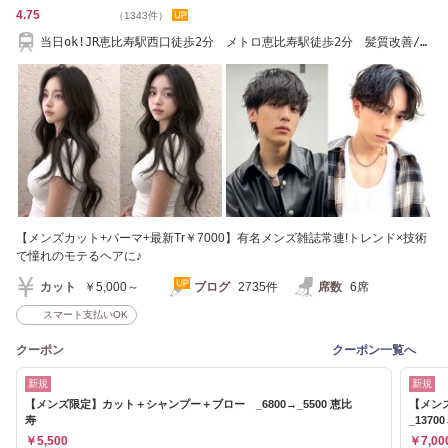
4.75
（1343件）
当日ok!JR恵比寿駅西口徒歩2分 メトロ恵比寿駅徒歩2分 髪質改善/ブ
リーチ/メンズ
【メンズカット+パーマ+最新Tr￥7000】有名メンズ雑誌常連!トレンド×技術
で憧れのモテるヘアに♪
カット
￥5,000～
ブログ
2735件
席数
6席
スマート支払いOK
クーポン
クーポン一覧へ
新規
新規
【メンズ限定】カット＋シャンプー＋ブロー _6800→_5500 恵比
【メン
寿
_1370
￥5,500
￥7,00