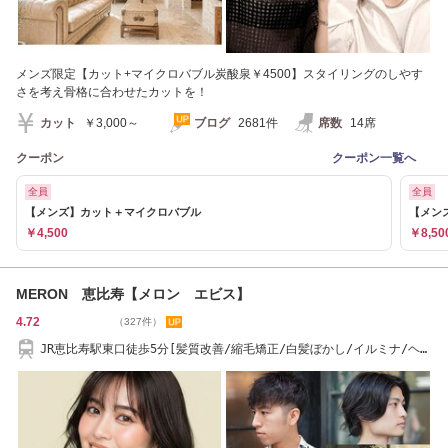
メンズ限定【カット+マイクロバブル炭酸泉￥4500】スタイリングのしやす
さを考え骨格に合わせたカットを！
カット
￥3,000～
ブログ
2681件
席数
14席
クーポン
クーポン一覧へ
全員
全員
【メンズ】カット＋マイクロバブル
【メン
￥4,500
￥8,50
MERON 恵比寿【メロン エビス】
4.72
（327件）
JR恵比寿駅東口徒歩5分[髪質改善/縮毛矯正/白髪ぼかし/イルミナ/ヘッ
ドスパ/韓国ヘア]