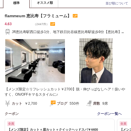
オススメ順
標準
並び順について
flammeum 恵比寿【フラミューム】
4.63
（2447件）
JR恵比寿駅西口徒歩1分、地下鉄日比谷線恵比寿駅徒歩0分【恵比寿】
【flammeum】
【メンズ限定☆リフレッシュカット￥2700】脱・伸びっぱなしヘア！扱いや
すく、ON/OFFキマるスタイルに♪
カット
￥2,700
ブログ
550件
席数
9席
クーポン
クーポン一覧へ
全員
全員
【メンズ限定】カット＋眉カット＋クイックヘッドスパ￥4400
【メン