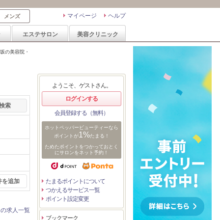
マイページ
ヘルプ
メンズ
ン
エステサロン
美容クリニック
坂の美容院・
ようこそ、ゲストさん。
ログインする
会員登録する（無料）
ホットペッパービューティーなら
1%
ポイントが
たまる！
ためたポイントをつかっておとく
にサロンをネット予約！
件を追加
たまるポイントについて
つかえるサービス一覧
ポイント設定変更
ンの求人一覧
ブックマーク