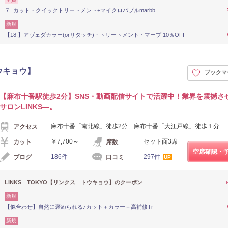
７. カット・クイックトリートメント+マイクロバブルmarbb
新規
【18.】アヴェダカラー(orリタッチ)・トリートメント・マーブ 10％OFF
トウキョウ】
ブックマ
【麻布十番駅徒歩2分】SNS・動画配信サイトで活躍中！業界を震撼さ
サロンLINKS―。
麻布十番「南北線」徒歩2分 麻布十番「大江戸線」徒歩１分
アクセス
￥7,700～
セット面3席
カット
席数
空席確認・
186件
297件
ブログ
口コミ
UP
LINKS TOKYO【リンクス トウキョウ】のクーポン
新規
【似合わせ】自然に褒められる♪カット＋カラー＋高補修Tr
新規