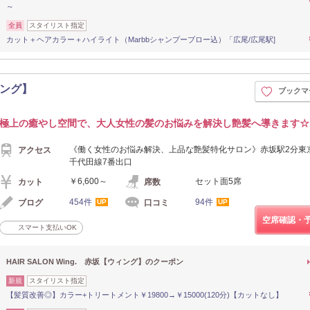
～
全員
スタイリスト指定
カット＋ヘアカラー＋ハイライト（Marbbシャンプーブロー込）「広尾/広尾駅]
ウィング】
ブックマ
極上の癒やし空間で、大人女性の髪のお悩みを解決し艶髪へ導きます☆
《働く女性のお悩み解決、上品な艶髪特化サロン》赤坂駅2分東
アクセス
千代田線7番出口
￥6,600～
セット面5席
カット
席数
454件
94件
ブログ
口コミ
UP
UP
空席確認・
スマート支払いOK
HAIR SALON Wing. 赤坂【ウィング】のクーポン
新規
スタイリスト指定
【髪質改善◎】カラー+トリートメント￥19800→￥15000(120分)【カットなし】