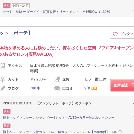
新規
10時～24時
カット＋Miiオーダーメイド髪質改善トリートメント ￥16500→￥13980
ソリット ボーテ】
ブックマ
本物を求める人にお勧めしたい、贅を尽くした空間─2フロア&オープ
のあるサロン♪[広尾/AVEDA]
日比谷線広尾駅 徒歩3分 大人のボブ・ショートお任せください♪
アクセス
尾駅]
￥9,900～
セット面11席
カット
席数
空席確認・
708件
9件
ブログ
口コミ
UP
INSOLITE BEAUTE 【アンソリット ボーテ】のクーポン
新規
極上ヘッドマッサージシャンプー付カット＋AVEDAカラーMarbbシャンプー
新規
極上ヘッドマッサージ付カット+AVEDAカラー+システムTR【Marbb付】21340円