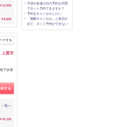
子供や友達の分の予約も代理
￥13,000
でネット予約できますか？
予約をキャンセルしたい
「無断キャンセル」と表示が
￥8,800
出て、ネット予約ができない
ークする
選出】上質空
地下歩道
予約する
一覧へ
￥34,100