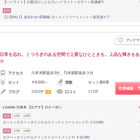
【ハイライト】白髪ぼかしにも◎♪ハイライト＋カラー＋高補修Tr
新規
【人気No.1】似合わせ×高補修♪カット＋トリートメント＋超音波ケア
ブックマ
日常を忘れ、くつろぎのある空間で上質なひとときを。上品な輝きをあ
☆
六本木駅徒歩3分、乃木坂駅徒歩３分
アクセス
￥6,600～
セット面6席
カット
席数
空席確認・
1553件
171件
ブログ
口コミ
UP
LOANA 六本木 【ロアナ】のクーポン
新規
10時～24時
カット＋カラー＋オリジナルクイックトリートメントTr ￥13,980
新規
10時～24時
カラー＋オリジナルクイックトリートメントTr ￥10,980