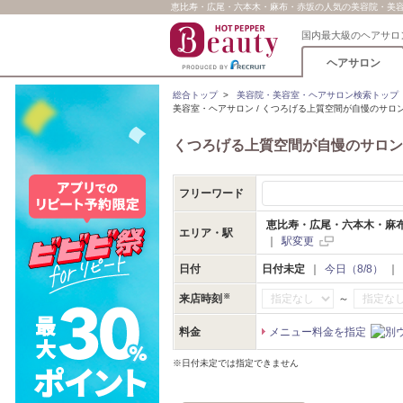
恵比寿・広尾・六本木・麻布・赤坂の人気の美容院・美容室
国内最大級のヘアサロ
ヘアサロン
総合トップ
>
美容院・美容室・ヘアサロン検索トップ
美容室・ヘアサロン / くつろげる上質空間が自慢のサロ
くつろげる上質空間が自慢のサロン
フリーワード
恵比寿・広尾・六本木・麻
エリア・駅
｜
駅変更
日付
日付未定
｜
今日（8/8）
｜
～
来店時刻
料金
メニュー料金を指定
※日付未定では指定できません