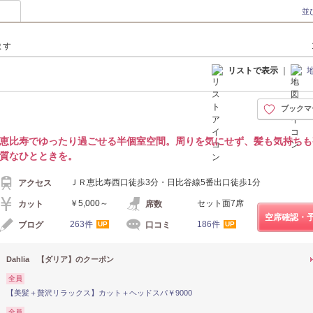
並
ます
リストで表示
｜
ブックマ
恵比寿でゆったり過ごせる半個室空間。周りを気にせず、髪も気持ちも
質なひとときを。
ＪＲ恵比寿西口徒歩3分・日比谷線5番出口徒歩1分
アクセス
￥5,000～
セット面7席
カット
席数
空席確認・
263件
186件
ブログ
口コミ
UP
UP
Dahlia 【ダリア】のクーポン
全員
【美髪＋贅沢リラックス】カット＋ヘッドスパ￥9000
全員