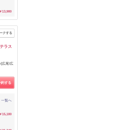
￥13,980
ークする
ンテラス
[広尾/広
予約する
一覧へ
￥15,180