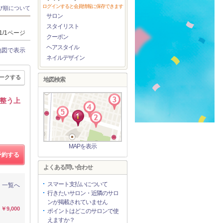
ログインすると会員情報に保存できます
び順について
サロン
スタイリスト
1/1ページ
クーポン
ヘアスタイル
地図で表示
ネイルデザイン
ークする
地図検索
整う上
MAPを表示
予約する
よくある問い合わせ
スマート支払いについて
一覧へ
行きたいサロン・近隣のサロ
ンが掲載されていません
￥9,000
ポイントはどこのサロンで使
えますか？