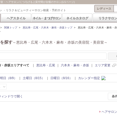
・ヘアサロン/くつろげる上質空間が自慢のサロン(1/1ページ)
レディース
ン ・リラク＆ビューティーサロン検索・予約サイト
ヘアスタイル
ネイル・まつげサロン
ネイルカタログ
リラクサロ
>
関東トップ
>
恵比寿・広尾・六本木・麻布・赤坂トップ
>
恵比寿・広尾・六本木・麻布・赤
ン
を探す
～恵比寿・広尾・六本木・麻布・赤坂の美容院・美容室～
布・赤坂エリアすべて
｜
恵比寿・広尾
｜
六本木・麻布・赤坂
｜
エリア変更
明日（8/9）
｜
土曜日（8/15）
｜
日曜日（8/16）
｜
カレンダー指定
条
ヘアサロ