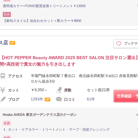
透明感カラー+TOKIO髪質改善トリートメント￥13000
新規
【最旬スタイル】似合わせカット＋艶カラー￥8800
ラス店
UP
ブックマ
【HOT PEPPER Beauty AWARD 2025 BEST SALON 注目サロン
間×高技術で貴女の魅力を引き出します
半蔵門線永田町駅７番出口 南北線永田町駅９a出口 赤坂見附駅
アクセス
Ｄから徒歩3分
￥9,350～
セット面22席
カット
席数
空席確認・
1293件
61件
ブログ
口コミ
UP
Heaka AVEDA 東京ガーデンテラス店のクーポン
全員
１. カット・ケアカラー・トリートメント・マーブ・頭皮クレンジング
全員