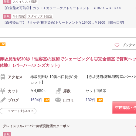
新規
スタイリスト指定
【白髪染め可能◎】カット＋カラー＋ケアトリートメント ￥18700→￥13000
新規
平日限定
スタイリスト指定
【白髪染め可】リタッチ(根本染め)トリートメント￥15400→￥9900 [90分目安]
UP
ブックマ
赤坂見附駅30秒！理容室の技術でシェービングも◎完全個室で贅沢ヘ
体験♪（バーバー/メンズカット)
赤坂見附駅 10番出口徒歩1分 【赤坂見附/床屋/理容室/バーバ
アクセス
カット】
￥4,950～
セット面6席
カット
席数
1694件
132件
ブログ
口コミ
UP
UP
空席確認・
スマート支払いOK
グレイスフルバーバー赤坂見附店のクーポン
新規