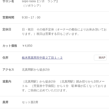
サロン名
sopo rasia【ソポ ラシア】
（ソポラシア）
営業時間
9:30～17：00
定休日
日・祝日 その他不定休（オーナーの都合によりお休み頂いてお
ります。）祝日は営業する日もございます。
カット価格
￥4,850
住所
栃木県真岡市中萩２丁目１－２
MAP
アクセス
北真岡駅から徒歩2分
道案内
［北真岡駅］から徒歩2分 ［北真岡駅］踏み切りから100メー
トル ［芳賀赤十字病院］から１分 駐車場が広くなっておりま
す。ご自由に止めていただけます。
座席
セット面2席