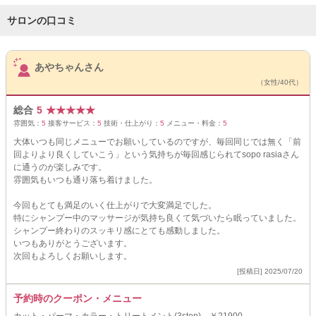
サロンの口コミ
サロンPick Up
あやちゃんさん
（女性/40代）
総合
5
★
★
★
★
★
雰囲気：
5
接客サービス：
5
技術・仕上がり：
5
メニュー・料金：
5
大体いつも同じメニューでお願いしているのですが、毎回同じでは無く「前
回よりより良くしていこう」という気持ちが毎回感じられてsopo rasiaさん
に通うのが楽しみです。
雰囲気もいつも通り落ち着けました。
今回もとても満足のいく仕上がりで大変満足でした。
特にシャンプー中のマッサージが気持ち良くて気づいたら眠っていました。
シャンプー終わりのスッキリ感にとても感動しました。
いつもありがとうございます。
次回もよろしくお願いします。
[投稿日] 2025/07/20
予約時のクーポン・メニュー