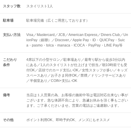
スタッフ数
スタイリスト1人
駐車場
駐車場完備（広くご用意しております）
支払い方法
Visa／Mastercard／JCB／American Express／Diners Club／Un
ionPay（銀聯）／Discover／Apple Pay・ID・QUICPay・Suic
a・pasmo・tolca・manaca・ICOCA・PayPay・LINE Pay等
こだわり
4席以下の小型サロン／駐車場あり／最寄り駅から徒歩3分以内
条件
にある／1人のスタイリストが仕上げまで担当／朝10時前でも受
付OK／店頭でのカード支払いOK／女性スタッフが多い／キッズ
スペースあり／お子さま同伴OK／禁煙／ドリンクサービスあり
／半個室あり／COIN+支払いOK
備考
当店は１人営業の為、お客様の施術中等は電話対応出来ない事が
ございます。急な体調不良により、急遽お休みを頂く事もござい
ます。ご了承くださいませ。営業の電話はご遠慮願います。
その他
ポイント利用OK
即時予約OK
メンズにもオススメ