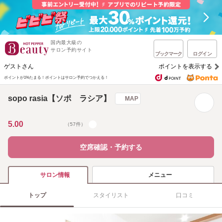
国内最大級の
サロン予約サイト
ブックマーク
ログイン
ゲストさん
ポイントを表示する
ポイントが1%たまる！
ポイントはサロン予約でつかえる！
sopo rasia【ソポ ラシア】
MAP
5.00
（57件）
空席確認・予約する
メニュー
サロン情報
トップ
スタイリスト
口コミ