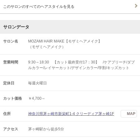
このサロンのすべてのヘアスタイルを見る
サロンデータ
サロン名
MOZAMI HAIR MAKE【モザミヘアメイク】
（モザミヘアメイク）
営業時間
9:30～18:30 【カット最終受付17：30】 /ケアブリーチ/ダブ
ルカラー/レイヤーカット/デザインカラー/学割/キッズカット
定休日
毎週火曜日
カット価格
￥4,700～
住所
神奈川県茅ヶ崎市新栄町1-4 クリーディア茅ヶ崎1F
MAP
アクセス
茅ヶ崎駅から徒歩5分