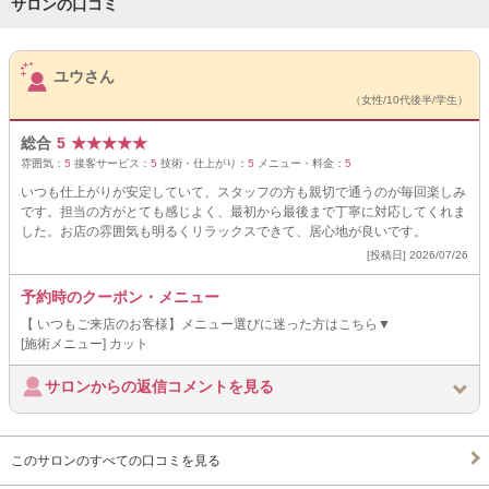
サロンの口コミ
サロンPick Up
ユウさん
（女性/10代後半/学生）
総合
5
★
★
★
★
★
雰囲気：
5
接客サービス：
5
技術・仕上がり：
5
メニュー・料金：
5
いつも仕上がりが安定していて、スタッフの方も親切で通うのが毎回楽しみ
です。担当の方がとても感じよく、最初から最後まで丁寧に対応してくれま
した。お店の雰囲気も明るくリラックスできて、居心地が良いです。
[投稿日] 2026/07/26
予約時のクーポン・メニュー
【 いつもご来店のお客様】メニュー選びに迷った方はこちら▼
[施術メニュー] カット
サロンからの返信コメントを見る
このサロンのすべての口コミを見る