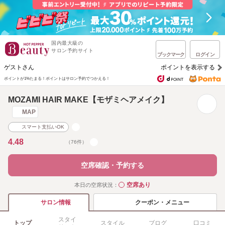
国内最大級の
サロン予約サイト
ブックマーク
ログイン
ゲストさん
ポイントを表示する
ポイントが1%たまる！
ポイントはサロン予約でつかえる！
MOZAMI HAIR MAKE【モザミヘアメイク】
MAP
スマート支払いOK
4.48
（76件）
空席確認・予約する
空席あり
本日の空席状況：
◯
クーポン・メニュー
サロン情報
スタイ
トップ
スタイル
ブログ
口コミ