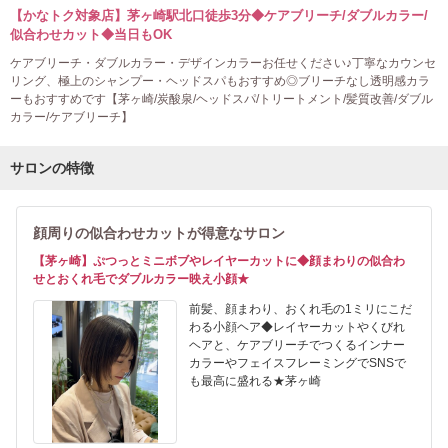
【かなトク対象店】茅ヶ崎駅北口徒歩3分◆ケアブリーチ/ダブルカラー/
似合わせカット◆当日もOK
ケアブリーチ・ダブルカラー・デザインカラーお任せください♪丁寧なカウンセ
リング、極上のシャンプー・ヘッドスパもおすすめ◎ブリーチなし透明感カラ
ーもおすすめです【茅ヶ崎/炭酸泉/ヘッドスパ/トリートメント/髪質改善/ダブル
カラー/ケアブリーチ】
サロンの特徴
顔周りの似合わせカットが得意なサロン
【茅ヶ崎】ぷつっとミニボブやレイヤーカットに◆顔まわりの似合わ
せとおくれ毛でダブルカラー映え小顔★
前髪、顔まわり、おくれ毛の1ミリにこだ
わる小顔ヘア◆レイヤーカットやくびれ
ヘアと、ケアブリーチでつくるインナー
カラーやフェイスフレーミングでSNSで
も最高に盛れる★茅ヶ崎