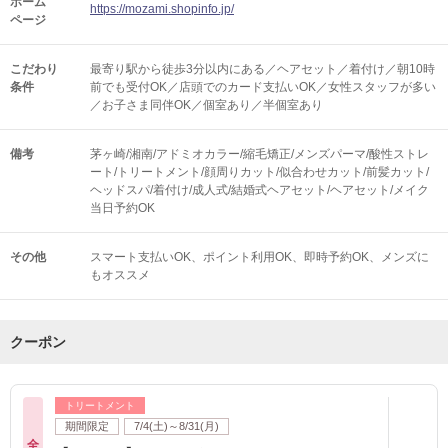
ホーム
https://mozami.shopinfo.jp/
ページ
こだわり
最寄り駅から徒歩3分以内にある／ヘアセット／着付け／朝10時
条件
前でも受付OK／店頭でのカード支払いOK／女性スタッフが多い
／お子さま同伴OK／個室あり／半個室あり
備考
茅ヶ崎/湘南/アドミオカラー/縮毛矯正/メンズパーマ/酸性ストレ
ート/トリートメント/顔周りカット/似合わせカット/前髪カット/
ヘッドスパ/着付け/成人式/結婚式ヘアセット/ヘアセット/メイク
当日予約OK
その他
スマート支払いOK
ポイント利用OK
即時予約OK
メンズに
もオススメ
クーポン
トリートメント
期間限定
7/4(土)～8/31(月)
全