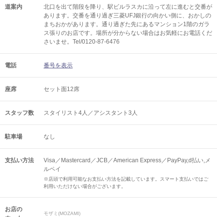
道案内
北口を出て階段を降り、駅ビルラスカに沿って左に進むと交番が
あります。交番を通り過ぎ三菱UFJ銀行の向かい側に、おかしの
まちおかがあります。通り過ぎた先にあるマンション1階のガラ
ス張りのお店です。場所が分からない場合はお気軽にお電話くだ
さいませ。Tel/0120-87-6476
電話
番号を表示
座席
セット面12席
スタッフ数
スタイリスト4人／アシスタント3人
駐車場
なし
支払い方法
Visa／Mastercard／JCB／American Express／PayPay,d払い,メ
ルペイ
※店頭で利用可能なお支払い方法を記載しています。スマート支払いではご
利用いただけない場合がございます。
お店の
モザミ(MOZAMI)