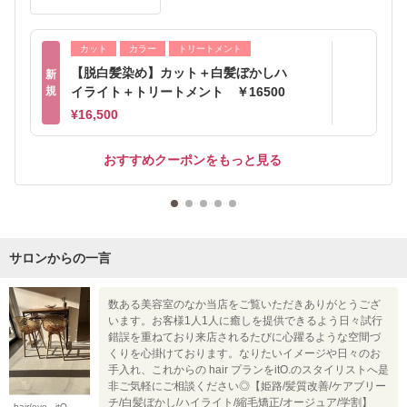
カット
カラー
トリートメント
【脱白髪染め】カット＋白髪ぼかしハ
新
規
イライト＋トリートメント ￥16500
¥16,500
おすすめクーポンをもっと見る
サロンからの一言
数ある美容室のなか当店をご覧いただきありがとうござ
います。お客様1人1人に癒しを提供できるよう日々試行
錯誤を重ねており来店されるたびに心躍るような空間づ
くりを心掛けております。なりたいイメージや日々のお
手入れ、これからの hair プランをitO.のスタイリストへ是
非ご気軽にご相談ください◎【姫路/髪質改善/ケアブリー
チ/白髪ぼかし/ハイライト/縮毛矯正/オージュア/学割】
hair/eye. itO.