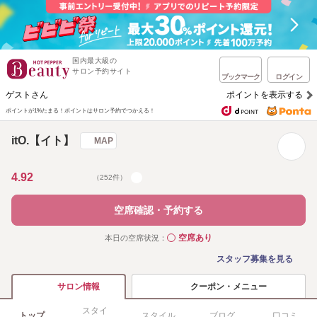
国内最大級の
サロン予約サイト
ブックマーク
ログイン
ゲストさん
ポイントを表示する
ポイントが1%たまる！
ポイントはサロン予約でつかえる！
itO.【イト】
MAP
4.92
（252件）
空席確認・予約する
空席あり
本日の空席状況：
◯
スタッフ募集を見る
クーポン・メニュー
サロン情報
スタイ
トップ
スタイル
ブログ
口コミ