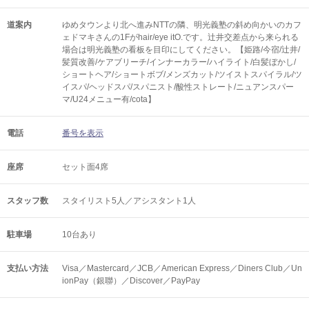
道案内
ゆめタウンより北へ進みNTTの隣、明光義塾の斜め向かいのカフ
ェドマキさんの1Fがhair/eye itO.です。辻井交差点から来られる
場合は明光義塾の看板を目印にしてください。【姫路/今宿/辻井/
髪質改善/ケアブリーチ/インナーカラー/ハイライト/白髪ぼかし/
ショートヘア/ショートボブ/メンズカット/ツイストスパイラル/ツ
イスパ/ヘッドスパ/スパニスト/酸性ストレート/ニュアンスパー
マ/U24メニュー有/cota】
電話
番号を表示
座席
セット面4席
スタッフ数
スタイリスト5人／アシスタント1人
駐車場
10台あり
支払い方法
Visa／Mastercard／JCB／American Express／Diners Club／Un
ionPay（銀聯）／Discover／PayPay