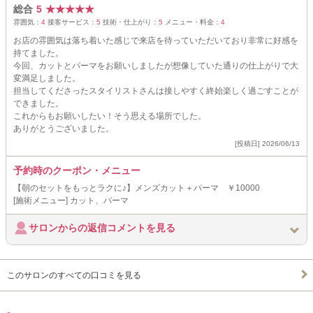
総合
5
★
★
★
★
★
雰囲気：
4
接客サービス：
5
技術・仕上がり：
5
メニュー・料金：
4
お店の雰囲気は落ち着いた感じで来店を待っていただいており非常に好感を
持てました。
今回、カットとパーマをお願いしましたが想像していた通りの仕上がりで大
変満足しました。
担当してくださったスタイリストさんは接しやすく終始楽しく過ごすことが
できました。
これからもお願いしたい！そう思える場所でした。
ありがとうございました。
[投稿日] 2026/06/13
予約時のクーポン・メニュー
【朝のセットをもっとラクに♪】メンズカット＋パーマ ￥10000
[施術メニュー] カット、パーマ
サロンからの返信コメントを見る
このサロンのすべての口コミを見る