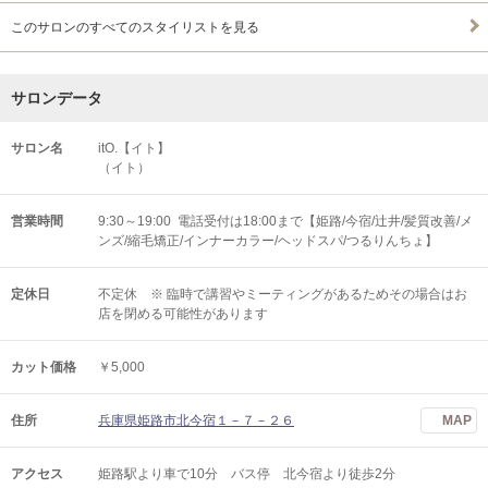
このサロンのすべてのスタイリストを見る
サロンデータ
サロン名
itO.【イト】
（イト）
営業時間
9:30～19:00 電話受付は18:00まで【姫路/今宿/辻井/髪質改善/メ
ンズ/縮毛矯正/インナーカラー/ヘッドスパ/つるりんちょ】
定休日
不定休 ※ 臨時で講習やミーティングがあるためその場合はお
店を閉める可能性があります
カット価格
￥5,000
住所
兵庫県姫路市北今宿１－７－２６
MAP
アクセス
姫路駅より車で10分 バス停 北今宿より徒歩2分