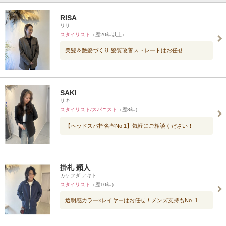
RISA
リサ
スタイリスト
（歴20年以上）
美髪＆艶髪づくり,髪質改善ストレートはお任せ
SAKI
サキ
スタイリスト/スパニスト
（歴8年）
【ヘッドスパ指名率No.1】気軽にご相談ください！
掛札 顕人
カケフダ アキト
スタイリスト
（歴10年）
透明感カラー×レイヤーはお任せ！メンズ支持もNo. 1