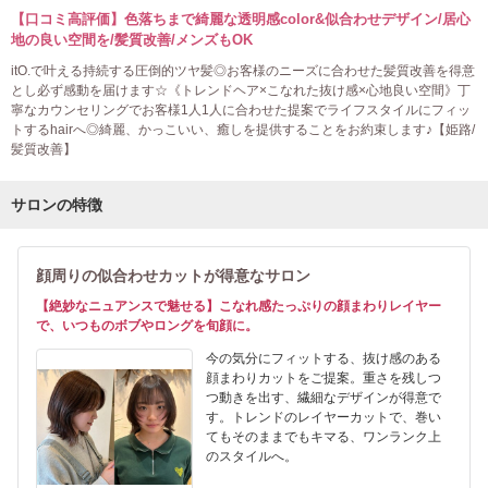
【口コミ高評価】色落ちまで綺麗な透明感color&似合わせデザイン/居心
地の良い空間を/髪質改善/メンズもOK
itO.で叶える持続する圧倒的ツヤ髪◎お客様のニーズに合わせた髪質改善を得意
とし必ず感動を届けます☆《トレンドヘア×こなれた抜け感×心地良い空間》丁
寧なカウンセリングでお客様1人1人に合わせた提案でライフスタイルにフィッ
トするhairへ◎綺麗、かっこいい、癒しを提供することをお約束します♪【姫路/
髪質改善】
サロンの特徴
顔周りの似合わせカットが得意なサロン
【絶妙なニュアンスで魅せる】こなれ感たっぷりの顔まわりレイヤー
で、いつものボブやロングを旬顔に。
今の気分にフィットする、抜け感のある
顔まわりカットをご提案。重さを残しつ
つ動きを出す、繊細なデザインが得意で
す。トレンドのレイヤーカットで、巻い
てもそのままでもキマる、ワンランク上
のスタイルへ。