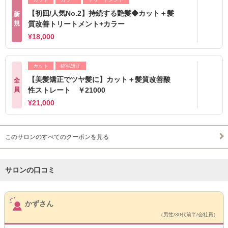
【初回/人気No.2】持続する艶髪◆カット＋髪
新
規
質改善トリートメント+カラー
¥18,000
カット
縮毛矯正
【美髪矯正でツヤ髪に】カット＋髪質改善酸
全
員
性ストレート ￥21000
¥21,000
このサロンのすべてのクーポンを見る
サロンの口コミ
サロンPick Up
かずさん
（男性/30代前半/会社員）