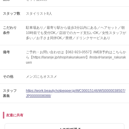
スタッフ数
スタイリスト8人
こだわり
駐車場あり／最寄り駅から徒歩3分以内にある／ヘアセット／朝
条件
10時前でも受付OK／店頭でのカード支払いOK／女性スタッフが
多い／お子さま同伴OK／禁煙／ドリンクサービスあり
備考
ご予約・お問い合わせは【082-923-0557】/WEB予約はこちらか
ら【https://laranje.jp/shop/rakurakuen/】/Insta＠laranje_rakurak
uen
その他
メンズにもオススメ
スタッフ
https://work.beauty.hotpepper.jp/WC00015146/WS0000038507/
募集
JP0000008088/
友達に共有