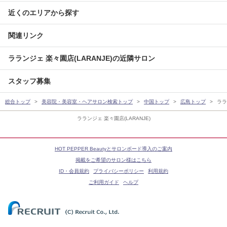
近くのエリアから探す
関連リンク
ラランジェ 楽々園店(LARANJE)の近隣サロン
スタッフ募集
総合トップ
美容院・美容室・ヘアサロン検索トップ
中国トップ
広島トップ
ララ
ラランジェ 楽々園店(LARANJE)
HOT PEPPER Beautyとサロンボード導入のご案内
掲載をご希望のサロン様はこちら
ID・会員規約
プライバシーポリシー
利用規約
ご利用ガイド
ヘルプ