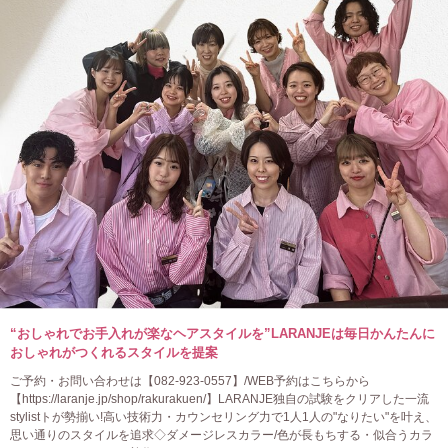
“おしゃれでお手入れが楽なヘアスタイルを”LARANJEは毎日かんたんに
おしゃれがつくれるスタイルを提案
ご予約・お問い合わせは【082-923-0557】/WEB予約はこちらから
【https://laranje.jp/shop/rakurakuen/】LARANJE独自の試験をクリアした一流
stylistトが勢揃い!高い技術力・カウンセリング力で1人1人の"なりたい"を叶え、
思い通りのスタイルを追求◇ダメージレスカラー/色が長もちする・似合うカラ