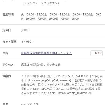
（ラランジェ ラクラクエン）
営業時間
火 09:00～18:00水 09:00～18:00木 09:00～19:00金 09:0
0～19:00土 09:00～19:00日 09:00～18:00
定休日
月曜日
カット価格
￥4,980～
住所
広島県広島市佐伯区楽々園４－１－２０
MAP
アクセス
広電楽々園駅の目の前徒歩１分
道案内
ご予約・お問い合わせは【082-923-0557】/WEB予約はこちらか
ら【https://laranje.jp/shop/rakurakuen/】/【広電楽々園駅の目の
前徒歩１分】近くにマックスバリュ楽々園店さん、ヤマダ電機家
電住まいる館YAMADA佐伯店さん、塩屋天然温泉ほの湯楽々園
さんがすぐ近くにあります。Insta＠laranje_rakurakuen
座席
セット面13席