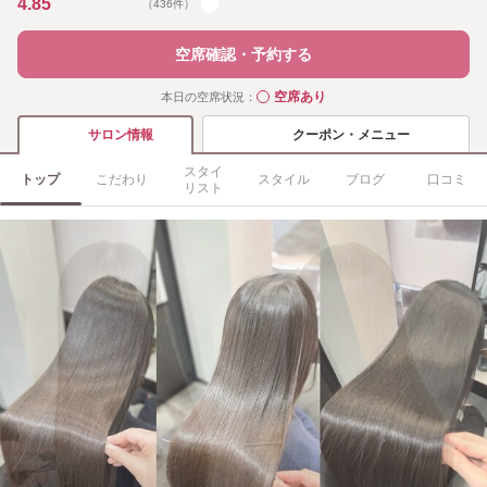
4.85
（436件）
空席確認・予約する
空席あり
本日の空席状況：
◯
クーポン・メニュー
サロン情報
スタイ
トップ
こだわり
スタイル
ブログ
口コミ
リスト