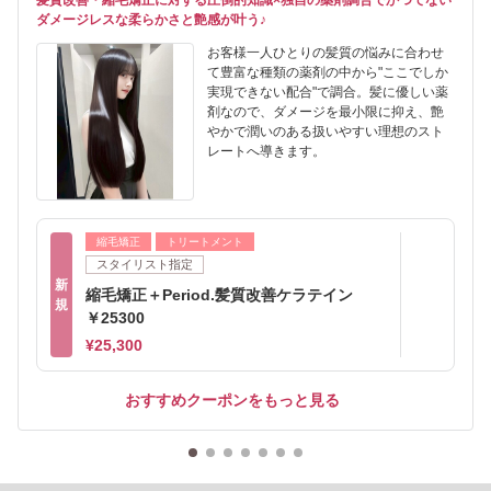
髪質改善・縮毛矯正に対する圧倒的知識×独自の薬剤調合でかつてない
ダメージレスな柔らかさと艶感が叶う♪
お客様一人ひとりの髪質の悩みに合わせ
て豊富な種類の薬剤の中から"ここでしか
実現できない配合"で調合。髪に優しい薬
剤なので、ダメージを最小限に抑え、艶
やかで潤いのある扱いやすい理想のスト
レートへ導きます。
縮毛矯正
トリートメント
スタイリスト指定
新
縮毛矯正＋Period.髪質改善ケラテイン
規
￥25300
¥25,300
おすすめクーポンをもっと見る