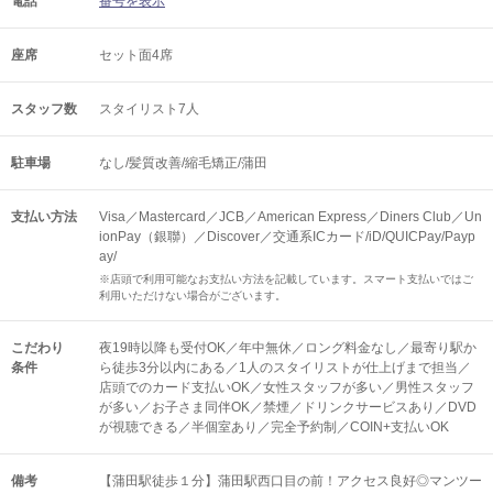
電話
番号を表示
座席
セット面4席
スタッフ数
スタイリスト7人
駐車場
なし/髪質改善/縮毛矯正/蒲田
支払い方法
Visa／Mastercard／JCB／American Express／Diners Club／Un
ionPay（銀聯）／Discover／交通系ICカード/iD/QUICPay/Payp
ay/
※店頭で利用可能なお支払い方法を記載しています。スマート支払いではご
利用いただけない場合がございます。
こだわり
夜19時以降も受付OK／年中無休／ロング料金なし／最寄り駅か
条件
ら徒歩3分以内にある／1人のスタイリストが仕上げまで担当／
店頭でのカード支払いOK／女性スタッフが多い／男性スタッフ
が多い／お子さま同伴OK／禁煙／ドリンクサービスあり／DVD
が視聴できる／半個室あり／完全予約制／COIN+支払いOK
備考
【蒲田駅徒歩１分】蒲田駅西口目の前！アクセス良好◎マンツー