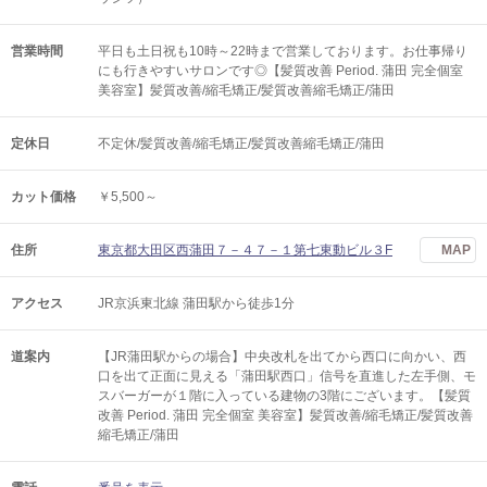
営業時間
平日も土日祝も10時～22時まで営業しております。お仕事帰り
にも行きやすいサロンです◎【髪質改善 Period. 蒲田 完全個室
美容室】髪質改善/縮毛矯正/髪質改善縮毛矯正/蒲田
定休日
不定休/髪質改善/縮毛矯正/髪質改善縮毛矯正/蒲田
カット価格
￥5,500～
住所
東京都大田区西蒲田７－４７－１第七東動ビル３F
MAP
アクセス
JR京浜東北線 蒲田駅から徒歩1分
道案内
【JR蒲田駅からの場合】中央改札を出てから西口に向かい、西
口を出て正面に見える「蒲田駅西口」信号を直進した左手側、モ
スバーガーが１階に入っている建物の3階にございます。【髪質
改善 Period. 蒲田 完全個室 美容室】髪質改善/縮毛矯正/髪質改善
縮毛矯正/蒲田