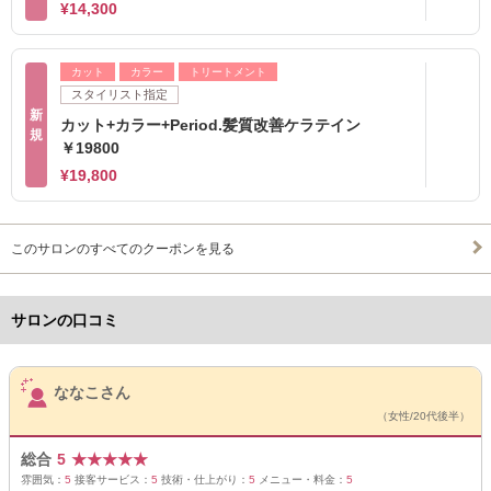
¥14,300
カット
カラー
トリートメント
スタイリスト指定
新
カット+カラー+Period.髪質改善ケラテイン
規
￥19800
¥19,800
このサロンのすべてのクーポンを見る
サロンの口コミ
サロンPick Up
ななこさん
（女性/20代後半）
総合
5
★
★
★
★
★
雰囲気：
5
接客サービス：
5
技術・仕上がり：
5
メニュー・料金：
5