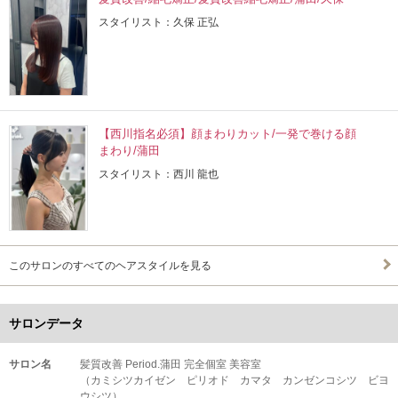
スタイリスト：久保 正弘
【西川指名必須】顔まわりカット/一発で巻ける顔
まわり/蒲田
スタイリスト：西川 龍也
このサロンのすべてのヘアスタイルを見る
サロンデータ
サロン名
髪質改善 Period.蒲田 完全個室 美容室
（カミシツカイゼン ピリオド カマタ カンゼンコシツ ビヨ
ウシツ）