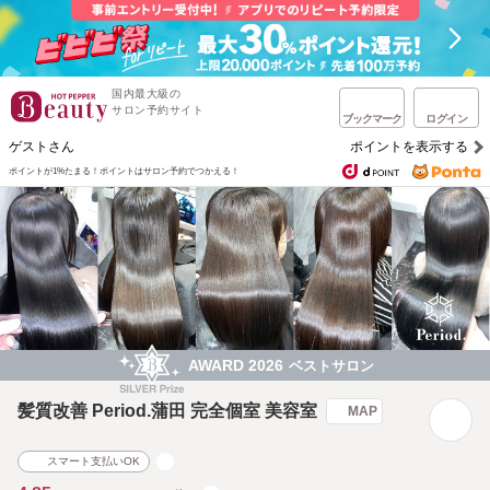
国内最大級の
サロン予約サイト
ブックマーク
ログイン
ゲストさん
ポイントを表示する
ポイントが1%たまる！
ポイントはサロン予約でつかえる！
AWARD 2026
ベストサロン
髪質改善 Period.蒲田 完全個室 美容室
MAP
スマート支払いOK