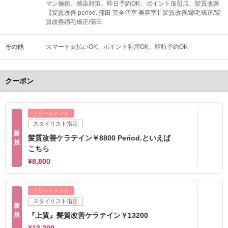
マン施術、感染対策、即日予約OK、ポイント加盟店、髪質改善
【髪質改善 period. 蒲田 完全個室 美容室】髪質改善/縮毛矯正/髪
質改善縮毛矯正/蒲田
その他
スマート支払いOK
ポイント利用OK
即時予約OK
クーポン
トリートメント
スタイリスト指定
新
髪質改善ケラテイン￥8800 Period.といえば
規
こちら
¥8,800
トリートメント
スタイリスト指定
新
規
『上質』髪質改善ケラテイン￥13200