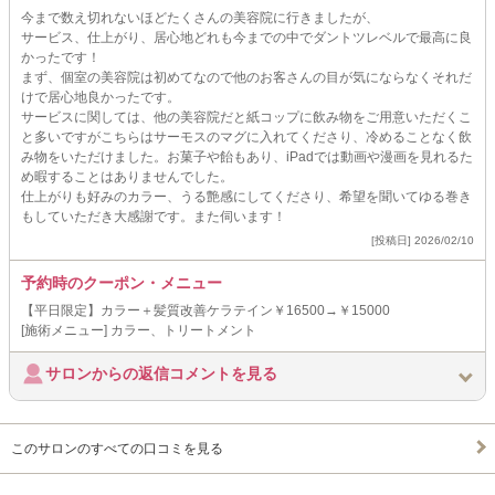
今まで数え切れないほどたくさんの美容院に行きましたが、
サービス、仕上がり、居心地どれも今までの中でダントツレベルで最高に良
かったです！
まず、個室の美容院は初めてなので他のお客さんの目が気にならなくそれだ
けで居心地良かったです。
サービスに関しては、他の美容院だと紙コップに飲み物をご用意いただくこ
と多いですがこちらはサーモスのマグに入れてくださり、冷めることなく飲
み物をいただけました。お菓子や飴もあり、iPadでは動画や漫画を見れるた
め暇することはありませんでした。
仕上がりも好みのカラー、うる艶感にしてくださり、希望を聞いてゆる巻き
もしていただき大感謝です。また伺います！
[投稿日] 2026/02/10
予約時のクーポン・メニュー
【平日限定】カラー＋髪質改善ケラテイン￥16500→￥15000
[施術メニュー] カラー、トリートメント
サロンからの返信コメントを見る
このサロンのすべての口コミを見る