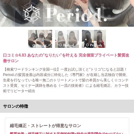
口コミ☆4.83 あなたの"なりたい"を叶える 完全個室プライベート髪質改
善サロン
【検索ワードランキング全国一位】一度お試し頂くと"トリコ"になると話題！
Period.の髪質改善は内容成分に特化した《専門家》が在籍し当店独自で開発、
生産を行なっている唯一無二のトリートメントで髪の本質から美しく☆コンテ
スト受賞、セミナー講師を務める《一流の技術者》による縮毛矯正、カラー技
術でリピーター続出
サロンの特徴
縮毛矯正・ストレートが得意なサロン