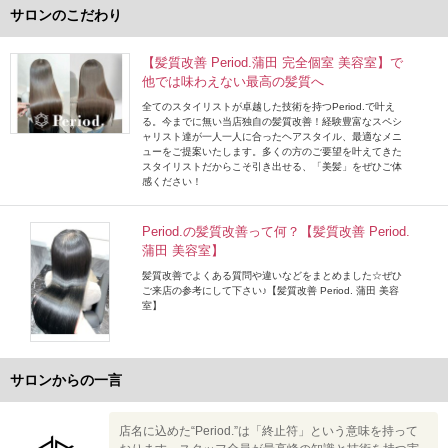
サロンのこだわり
【髪質改善 Period.蒲田 完全個室 美容室】で
他では味わえない最高の髪質へ
全てのスタイリストが卓越した技術を持つPeriod.で叶え
る。今までに無い当店独自の髪質改善！経験豊富なスペシ
ャリスト達が一人一人に合ったヘアスタイル、最適なメニ
ューをご提案いたします。多くの方のご要望を叶えてきた
スタイリストだからこそ引き出せる、「美髪」をぜひご体
感ください！
Period.の髪質改善って何？【髪質改善 Period.
蒲田 美容室】
髪質改善でよくある質問や違いなどをまとめました☆ぜひ
ご来店の参考にして下さい♪【髪質改善 Period. 蒲田 美容
室】
サロンからの一言
店名に込めた“Period.”は「終止符」という意味を持って