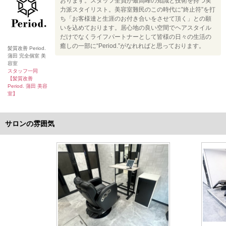
おります。スタッフ全員が最高峰の知識と技術を持つ実
力派スタイリスト。美容室難民のこの時代に”終止符”を打
ち「お客様達と生涯のお付き合いをさせて頂く」との願
いを込めております。居心地の良い空間でヘアスタイル
だけでなくライフパートナーとして皆様の日々の生活の
癒しの一部に“Period.”がなれればと思っております。
髪質改善 Period.
蒲田 完全個室 美
容室
スタッフ一同
【髪質改善
Period. 蒲田 美容
室】
サロンの雰囲気