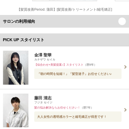
【髪質改善Period. 蒲田】[髪質改善/トリートメント/縮毛矯正]
サロンの利用傾向
PICK UP スタイリスト
金澤 聖華
カナザワ セイカ
【似合わせ×美髪提案♪】スタイリスト
（歴9年）
『朝の時間を短縮！』『髪型迷子』お任せください♪
藤田 清志
フジタ セイジ
髪の悩み解決ならお任せください！
（歴7年）
大人女性の透明感カラーと縮毛矯正が得意です！