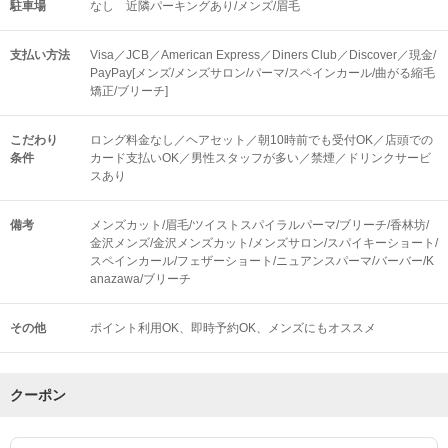
駐車場
なし 近隣パーキングあり/メンズ/眉毛
支払い方法
Visa／JCB／American Express／Diners Club／Discover／現金/
PayPay[メンズ/メンズサロン/パーマ/スペインカール/曲がる縮毛
矯正/ブリーチ]
こだわり
ロング料金なし／ヘアセット／朝10時前でも受付OK／店頭での
条件
カード支払いOK／男性スタッフが多い／禁煙／ドリンクサービ
スあり
備考
メンズカット/眉毛/ツイストスパイラルパーマ/ブリーチ/香林坊/
金沢メンズ/金沢メンズカット/メンズサロン/スパイキーショート/
スペインカール/フェザーショート/ニュアンスパーマ/バーバー/K
anazawa/ブリーチ
その他
ポイント利用OK
即時予約OK
メンズにもオススメ
クーポン