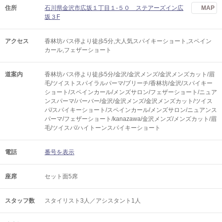
住所
石川県金沢市広坂１丁目１-５０ ステアーズイン広
MAP
坂３F
アクセス
香林坊バス停より徒歩5分,大人気スパイキーショート,スペイン
カール,フェザーショート
道案内
香林坊バス停より徒歩5分/金沢/金沢メンズ/金沢メンズカット/眉
毛/ツイストスパイラルパーマ/ブリーチ/香林坊/金沢/スパイキー
ショート/スペインカール/メンズサロン/フェザーショート/ニュア
ンスパーマ/バーバー/金沢/金沢メンズ/金沢メンズカット/ツイス
パ/スパイキーショート/スペインカール/メンズサロン/ニュアンス
パーマ/フェザーショート/kanazawa/金沢メンズ/メンズカット/眉
毛/ツイスパ/ハイトーンスパイキーショート
電話
番号を表示
座席
セット面5席
スタッフ数
スタイリスト3人／アシスタント1人