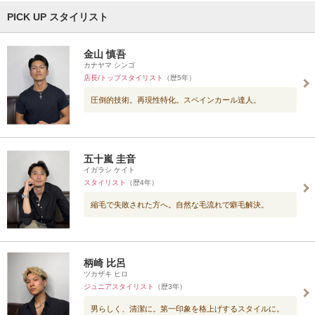
PICK UP スタイリスト
金山 慎吾
カナヤマ シンゴ
店長/トップスタイリスト
（歴5年）
圧倒的技術。再現性特化。スペインカール達人。
五十嵐 圭音
イガラシ ケイト
スタイリスト
（歴4年）
縮毛で失敗された方へ。自然な毛流れで癖毛解決。
柄崎 比呂
ツカザキ ヒロ
ジュニアスタイリスト
（歴3年）
男らしく、清潔に。第一印象を格上げするスタイルに。