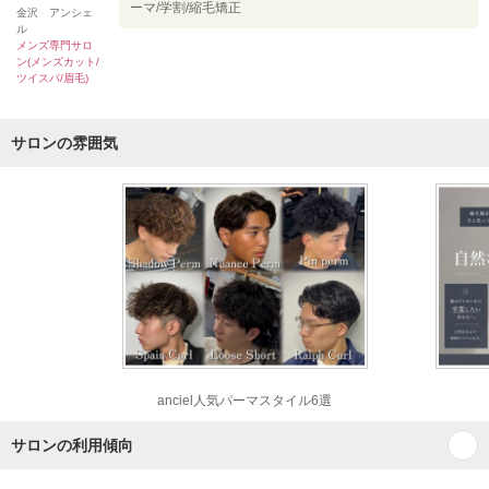
ーマ/学割/縮毛矯正
金沢 アンシェ
ル
メンズ専門サロ
ン(メンズカット/
ツイスパ/眉毛)
サロンの雰囲気
anciel人気パーマスタイル6選
サロンの利用傾向