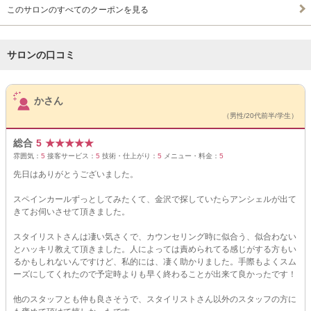
このサロンのすべてのクーポンを見る
サロンの口コミ
サロンPick Up
かさん
（男性/20代前半/学生）
総合
5
★
★
★
★
★
雰囲気：
5
接客サービス：
5
技術・仕上がり：
5
メニュー・料金：
5
先日はありがとうございました。
スペインカールずっとしてみたくて、金沢で探していたらアンシェルが出て
きてお伺いさせて頂きました。
スタイリストさんは凄い気さくで、カウンセリング時に似合う、似合わない
とハッキリ教えて頂きました。人によっては責められてる感じがする方もい
るかもしれないんですけど、私的には、凄く助かりました。手際もよくスム
ーズにしてくれたので予定時よりも早く終わることが出来て良かったです！
他のスタッフとも仲も良さそうで、スタイリストさん以外のスタッフの方に