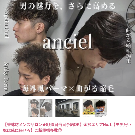
【香林坊メンズサロン★8月9日当日予約OK】金沢エリアNo.1【モテたい
奴は俺に任せろ】ご新規様多数◎