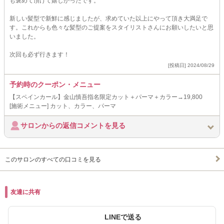
も褒めて頂けて嬉しかったです。
新しい髪型で新鮮に感じましたが、求めていた以上にやって頂き大満足で
す。これからも色々な髪型のご提案をスタイリストさんにお願いしたいと思
いました。
次回も必ず行きます！
[投稿日] 2024/08/29
予約時のクーポン・メニュー
【スペインカール】金山慎吾指名限定カット＋パーマ＋カラー→19,800
[施術メニュー] カット、カラー、パーマ
サロンからの返信コメントを見る
このサロンのすべての口コミを見る
友達に共有
LINEで送る