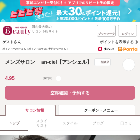
国内最大級の
サロン予約サイト
ブックマーク
ログイン
ゲストさん
ポイントを表示する
ポイントが1%たまる！
ポイントはサロン予約でつかえる！
メンズサロン an-ciel【アンシェル】
MAP
4.95
（97件）
空席確認・予約する
クーポン・メニュー
サロン情報
スタイ
トップ
スタイル
ブログ
口コミ
リスト