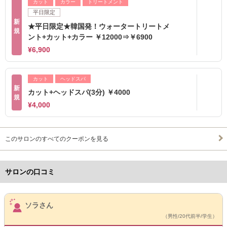
カット
カラー
トリートメント
平日限定
新
★平日限定★韓国発！ウォータートリートメ
規
ント+カット+カラー ￥12000⇒￥6900
¥6,900
カット
ヘッドスパ
新
カット+ヘッドスパ(3分) ￥4000
規
¥4,000
このサロンのすべてのクーポンを見る
サロンの口コミ
サロンPick Up
ソラさん
（男性/20代前半/学生）