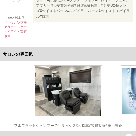
ライト#白髪ぼかし#グラデーション#バレイヤージュ#ケ
アブリーチ#髪質改善#超音波#縮毛矯正#学割U24#メン
ズ#ツイストパーマ#スパイラルパーマ#ツイストスパイラ
ル#韓国
～amie 松本店～
イルミナ/ダブル
カラー/インナー/
ハイライト/髪質
改善
サロンの雰囲気
フルフラットシャンプーでリラックス◎#松本#髪質改善#縮毛矯正