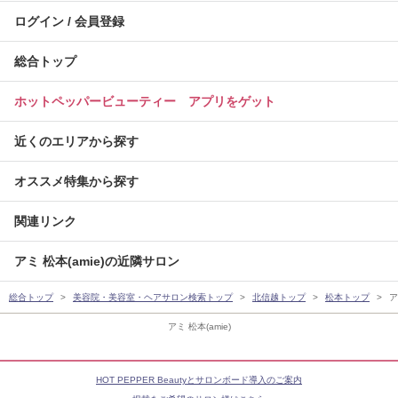
ログイン / 会員登録
総合トップ
ホットペッパービューティー アプリをゲット
近くのエリアから探す
オススメ特集から探す
関連リンク
アミ 松本(amie)の近隣サロン
総合トップ
美容院・美容室・ヘアサロン検索トップ
北信越トップ
松本トップ
ア
アミ 松本(amie)
HOT PEPPER Beautyとサロンボード導入のご案内