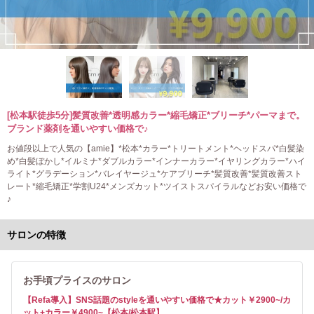
[松本駅徒歩5分]髪質改善*透明感カラー*縮毛矯正*ブリーチ*パーマまで。
ブランド薬剤を通いやすい価格で♪
お値段以上で人気の【amie】*松本*カラー*トリートメント*ヘッドスパ*白髪染
め*白髪ぼかし*イルミナ*ダブルカラー*インナーカラー*イヤリングカラー*ハイ
ライト*グラデーション*バレイヤージュ*ケアブリーチ*髪質改善*髪質改善スト
レート*縮毛矯正*学割U24*メンズカット*ツイストスパイラルなどお安い価格で
♪
サロンの特徴
お手頃プライスのサロン
【Refa導入】SNS話題のstyleを通いやすい価格で★カット￥2900~/カ
ット+カラー￥4900~【松本/松本駅】