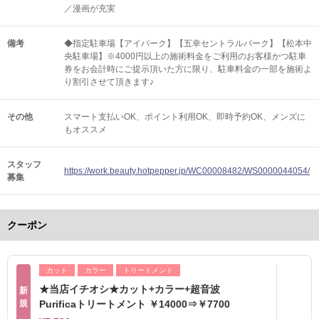
／漫画が充実
備考
◆指定駐車場【アイパーク】【五幸セントラルパーク】【松本中
央駐車場】※4000円以上の施術料金をご利用のお客様かつ駐車
券をお会計時にご提示頂いた方に限り、駐車料金の一部を施術よ
り割引させて頂きます♪
その他
スマート支払いOK
ポイント利用OK
即時予約OK
メンズに
もオススメ
スタッフ
https://work.beauty.hotpepper.jp/WC00008482/WS0000044054/
募集
クーポン
カット
カラー
トリートメント
★当店イチオシ★カット+カラー+超音波
新
規
Purificaトリートメント ￥14000⇒￥7700