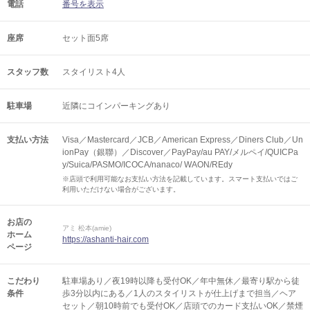
電話
番号を表示
座席
セット面5席
スタッフ数
スタイリスト4人
駐車場
近隣にコインパーキングあり
支払い方法
Visa／Mastercard／JCB／American Express／Diners Club／Un
ionPay（銀聯）／Discover／PayPay/au PAY/メルペイ/QUICPa
y/Suica/PASMO/ICOCA/nanaco/ WAON/REdy
※店頭で利用可能なお支払い方法を記載しています。スマート支払いではご
利用いただけない場合がございます。
お店の
アミ 松本(amie)
ホーム
https://ashanti-hair.com
ページ
こだわり
駐車場あり／夜19時以降も受付OK／年中無休／最寄り駅から徒
条件
歩3分以内にある／1人のスタイリストが仕上げまで担当／ヘア
セット／朝10時前でも受付OK／店頭でのカード支払いOK／禁煙