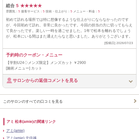
総合
5
★
★
★
★
★
雰囲気：
5
接客サービス：
5
技術・仕上がり：
5
メニュー・料金：
5
初めて訪れる場所では特に想像するような仕上がりにならなかったのです
が、今回初めて訪れ、非常に良かったです。今回の担当の方に切ってもらえ
て良かったです。楽しい一時を過ごせました。1年で松本を離れるでしょう
が、松本にいる間はまた通えたらなと思いました。ありがとうございます。
[投稿日] 2026/07/23
予約時のクーポン・メニュー
【学割U24◇メンズ限定】メンズカット ￥2900
[施術メニュー] カット
サロンからの返信コメントを見る
このサロンのすべての口コミを見る
アミ 松本(amie)の関連リンク
アミ(amie)
アミ(amie) 北信越