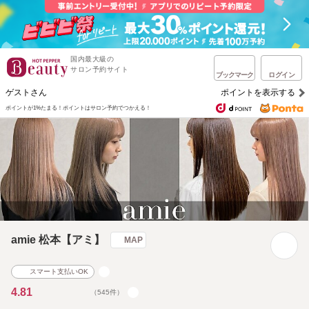
国内最大級の
サロン予約サイト
ブックマーク
ログイン
ゲストさん
ポイントを表示する
ポイントが1%たまる！
ポイントはサロン予約でつかえる！
amie 松本【アミ】
MAP
スマート支払いOK
4.81
（545件）