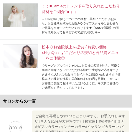
；；■□amieのトレンドを取り入れたこだわり
商材をご紹介□■；；
～amieは取り扱う一つ一つの商材・薬剤にこだわりを持
ち、お客様それぞれのお悩みやライフスタイルに合わせた
ご提案をさせていただいております★【SNSで話題】の商
材も取り扱っておりますので是非お試しを～
松本◇お値段以上を提供♪"お安い価格
xHighQuality"こだわりの技術と高品質メニュ
ーをご体験◎
◇リーズナブルでオシャレに♪お客様の希望を叶え、可愛く
綺麗に幸せになっていただける様に一生懸命対応させて頂
きます♪1人1人に似合うスタイルをご提案いたします☆「価
格以上の技術や接客で居心地のよいお店を目指し、全ての
お客様に笑顔でお帰りいただけるように」を大切に皆様の
ご来店を心待ちにしております♪
サロンからの一言
ご自宅で再現しやすい♪まとまりやすく、お手入れしやす
い♪そんなstyleが大好評です♪【検索用】#松本#イルミナ
#ダブルカラー#インナーカラー#イヤリングカラー#ハイ