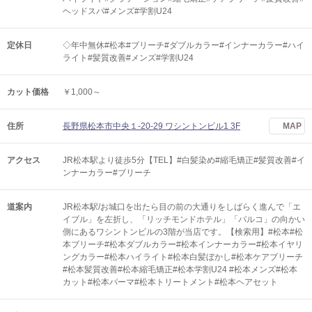
ヘッドスパ#メンズ#学割U24
定休日
◇年中無休#松本#ブリーチ#ダブルカラー#インナーカラー#ハイ
ライト#髪質改善#メンズ#学割U24
カット価格
￥1,000～
住所
長野県松本市中央１-20-29 ワシントンビル1 3F
MAP
アクセス
JR松本駅より徒歩5分【TEL】#白髪染め#縮毛矯正#髪質改善#イ
ンナーカラー#ブリーチ
道案内
JR松本駅/お城口を出たら目の前の大通りをしばらく進んで「エ
イブル」を左折し、「リッチモンドホテル」「パルコ」の向かい
側にあるワシントンビルの3階が当店です。【検索用】#松本#松
本ブリーチ#松本ダブルカラー#松本インナーカラー#松本イヤリ
ングカラー#松本ハイライト#松本白髪ぼかし#松本ケアブリーチ
#松本髪質改善#松本縮毛矯正#松本学割U24 #松本メンズ#松本
カット#松本パーマ#松本トリートメント#松本ヘアセット