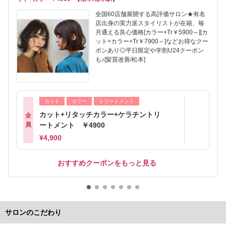
全国60店舗展開する高評価サロン★有名
店出身の実力派スタイリストが在籍、毎
月通える良心価格[カラー+Tr￥5900～][カ
ット+カラー+Tr￥7900～]などお得なクー
ポンあり◎平日限定や学割U24クーポン
も♪[髪質改善/松本]
カット
カラー
トリートメント
カット+リタッチカラー+ケラチントリ
全
員
ートメント ￥4900
¥4,900
おすすめクーポンをもっと見る
サロンのこだわり