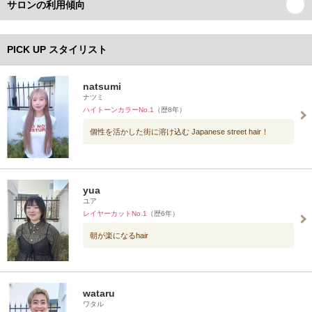
サロンの利用傾向
PICK UP スタイリスト
natsumi
ナツミ
ハイトーンカラーNo.1
（歴8年）
個性を活かした街に溶け込む Japanese street hair！
yua
ユア
レイヤーカットNo.1
（歴6年）
朝が楽になるhair
wataru
ワタル