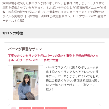
旅館跡地を改装した和モダンな隠れ家サロン。お客様に癒しとリラックスする
空間を提供させていただきます。ミルボンを中心とした”髪質改善メニュー”を多
数。お客様の髪やお悩みに対してご提案致します◇オーダーメイドで理想のス
タイルを実現◎ 【下関市唯一のHBL公式推奨サロン。HBLアワード2025受賞ア
ーティスト在籍】
サロンの特徴
パーマが得意なサロン
丁寧なカウンセリングを元にパーマの強さや薬剤を見極め理想のスタ
イルへ◇クーポン/メニュー多数ご用意！
パーマでスタイルに動きやボリュームを
出す◎スタイリングもヘアアレンジも簡
単に―。パーマがかかりにくい方もお気
軽にご相談ください♪新体験和風隠れ家サ
ロンで極上のひと時を…。〈髪ところ
桂月〉