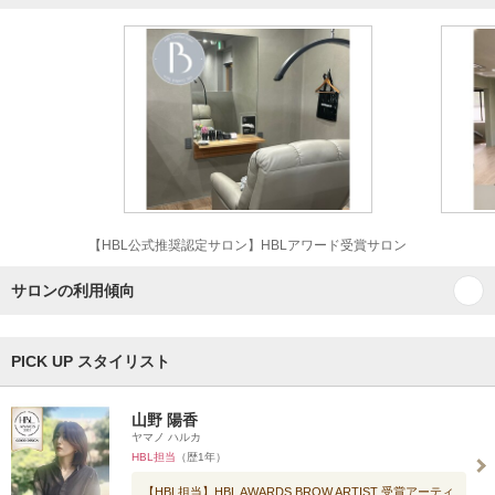
【HBL公式推奨認定サロン】HBLアワード受賞サロン
サロンの利用傾向
PICK UP スタイリスト
山野 陽香
ヤマノ ハルカ
HBL担当
（歴1年）
【HBL担当】HBL AWARDS BROW ARTIST 受賞アーティ