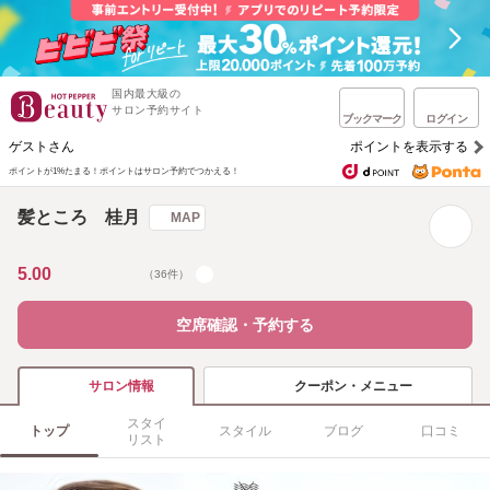
国内最大級の
サロン予約サイト
ブックマーク
ログイン
ゲストさん
ポイントを表示する
ポイントが1%たまる！
ポイントはサロン予約でつかえる！
髪ところ 桂月
MAP
5.00
（36件）
空席確認・予約する
クーポン・メニュー
サロン情報
スタイ
トップ
スタイル
ブログ
口コミ
リスト