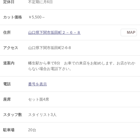
定休日
不定期に月6日
カット価格
￥5,500～
住所
山口県下関市垢田町２－６－８
MAP
アクセス
山口県下関市垢田町2-6-8
道案内
幡生駅から車で8分 お車での来店をお勧めします。お店がわか
らない場合お電話下さい。
電話
番号を表示
座席
セット面4席
スタッフ数
スタイリスト3人
駐車場
20台