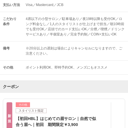
支払い方法
Visa／Mastercard／JCB
こだわり
4席以下の小型サロン／駐車場あり／夜19時以降も受付OK／ロ
条件
ング料金なし／1人のスタイリストが仕上げまで担当／朝10時前
でも受付OK／店頭でのカード支払いOK／分煙／喫煙／ドリンク
サービスあり／半個室あり／完全予約制／COIN+支払いOK
備考
※20分以上の遅刻は場合によりキャンセルになりますので、ご
注意ください。
その他
ポイント利用OK
即時予約OK
メンズにもオススメ
クーポン
その他
スタイリスト指定
新
【初回HBL】はじめての眉サロン｜自然で似
規
合う眉へ｜初回 期間限定￥3,900