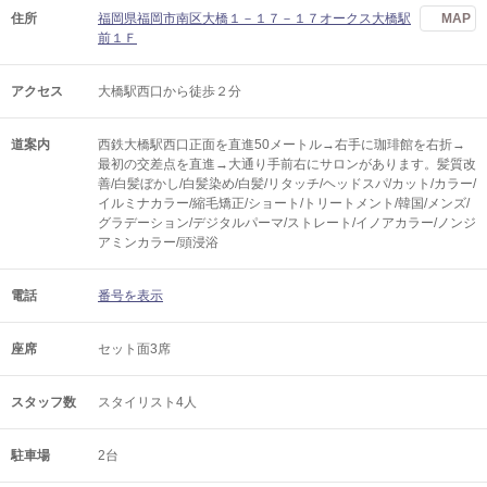
住所
福岡県福岡市南区大橋１－１７－１７オークス大橋駅
MAP
前１Ｆ
アクセス
大橋駅西口から徒歩２分
道案内
西鉄大橋駅西口正面を直進50メートル→右手に珈琲館を右折→
最初の交差点を直進→大通り手前右にサロンがあります。髪質改
善/白髪ぼかし/白髪染め/白髪/リタッチ/ヘッドスパ/カット/カラー/
イルミナカラー/縮毛矯正/ショート/トリートメント/韓国/メンズ/
グラデーション/デジタルパーマ/ストレート/イノアカラー/ノンジ
アミンカラー/頭浸浴
電話
番号を表示
座席
セット面3席
スタッフ数
スタイリスト4人
駐車場
2台