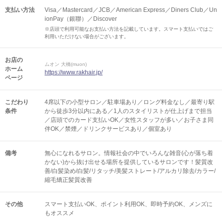
支払い方法
Visa／Mastercard／JCB／American Express／Diners Club／Un
ionPay（銀聯）／Discover
※店頭で利用可能なお支払い方法を記載しています。スマート支払いではご
利用いただけない場合がございます。
お店の
ムオン 大橋(muon)
ホーム
https://www.rakhair.jp/
ページ
こだわり
4席以下の小型サロン／駐車場あり／ロング料金なし／最寄り駅
条件
から徒歩3分以内にある／1人のスタイリストが仕上げまで担当
／店頭でのカード支払いOK／女性スタッフが多い／お子さま同
伴OK／禁煙／ドリンクサービスあり／個室あり
備考
無心になれるサロン。情報社会の中でいろんな雑音(心が落ち着
かない)から抜け出せる場所を提供しているサロンです！髪質改
善/白髪染め/白髪/リタッチ/美髪ストレート/アルカリ除去/カラー/
縮毛矯正髪質改善
その他
スマート支払いOK
ポイント利用OK
即時予約OK
メンズに
もオススメ