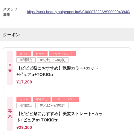
スタッフ
https://work.beauty.hotpepper.jp/WC00007323/WS0000043940/
募集
クーポン
カット
カラー
トリートメント
期間限定
9/5(土)～9/30(水)
再
【ビビビ祭におすすめ】艶髪カラー+カット
来
+ピュアtr+TOKIOtr
¥17,200
カット
縮毛矯正
トリートメント
期間限定
9/5(土)～9/30(水)
再
【ビビビ祭におすすめ】美髪ストレート+カッ
来
ト+ピュアtr+TOKIOtr
¥29,300