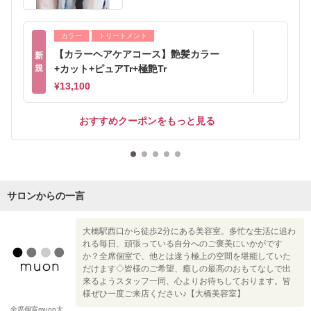
カラー
トリートメント
【カラーヘアケアコース】艶髪カラー
新
規
+カット+ピュアTr+極艶Tr
¥13,100
おすすめクーポンをもっと見る
サロンからの一言
大橋駅西口から徒歩2分にある美容室。多忙な生活に追わ
れる毎日、頑張っている自分へのご褒美にいかがです
か？全席個室で、他とは違う極上の空間を堪能していた
だけます◇皆様のご希望、癒しの最高のおもてなしで出
来るようスタッフ一同、心よりお待ちしております。皆
様ぜひ一度ご来店ください♪【大橋美容室】
全席個室muon大