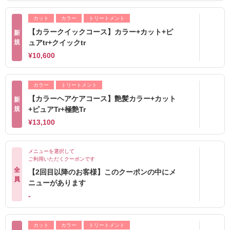
カット
カラー
トリートメント
【カラークイックコース】カラー+カット+ピ
新
規
ュアtr+クイックtr
¥10,600
カラー
トリートメント
【カラーヘアケアコース】艶髪カラー+カット
新
規
+ピュアTr+極艶Tr
¥13,100
メニューを選択して
ご利用いただくクーポンです
全
【2回目以降のお客様】このクーポンの中にメ
員
ニューがあります
-
カット
カラー
トリートメント