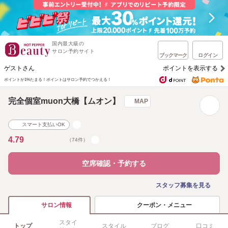
国内最大級の
サロン予約サイト
ブックマーク
ログイン
ゲストさん
ポイントを表示する
ポイントが1%たまる！
ポイントはサロン予約でつかえる！
完全個室muon大橋【ムオン】
MAP
スマート支払いOK
4.79
（74件）
空席確認・予約する
スタッフ募集を見る
クーポン・メニュー
サロン情報
スタイ
トップ
スタイル
ブログ
口コミ