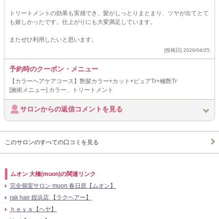
トリートメントの効果も実感でき、髪がしっとりまとまり、ツヤが出てとて
も嬉しかったです。仕上がりにも大変満足しています。
またぜひ利用したいと思います。
[投稿日] 2026/04/25
予約時のクーポン・メニュー
【カラーヘアケアコース】艶髪カラー+カット+ピュアTr+極艶Tr
[施術メニュー] カラー、トリートメント
サロンからの返信コメントを見る
このサロンのすべての口コミを見る
ムオン 大橋(muon)の関連リンク
完全個室サロン muon 春日原【ムオン】
rak hair 姪浜店 【ラクヘアー】
ｈｅｙａ【ヘヤ】