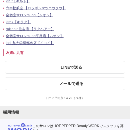
kirut【キルト】
六本松航空 【ロッポンマツコウクウ】
全個室サロンmuon【ムオン】
kirak【キラク】
rak hair 住吉店 【ラクヘアー】
全個室サロンmuon平尾店【ムオン】
icoi 九大学研都市店【イコイ】
友達に共有
LINEで送る
メールで送る
口コミ平均点：
4.79
（74件）
採用情報
このサロンはHOT PEPPER Beauty WORKでスタッフを募