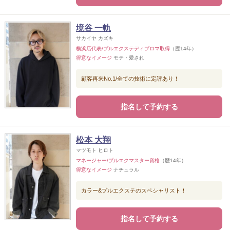
境谷 一軌
サカイヤ カズキ
横浜店代表/プルエクステディプロマ取得
（歴14年）
得意なイメージ
モテ・愛され
顧客再来No.1/全ての技術に定評あり！
指名して予約する
松本 大翔
マツモト ヒロト
マネージャー/プルエクマスター資格
（歴14年）
得意なイメージ
ナチュラル
カラー&プルエクステのスペシャリスト！
指名して予約する