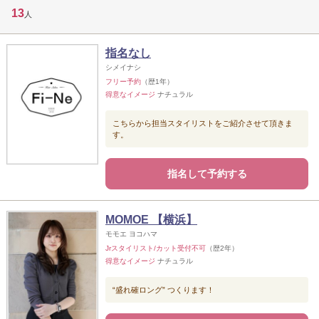
13
人
指名なし
シメイナシ
フリー予約
（歴1年）
得意なイメージ
ナチュラル
こちらから担当スタイリストをご紹介させて頂きま
す。
指名して予約する
MOMOE 【横浜】
モモエ ヨコハマ
Jrスタイリスト/カット受付不可
（歴2年）
得意なイメージ
ナチュラル
“盛れ確ロング” つくります！