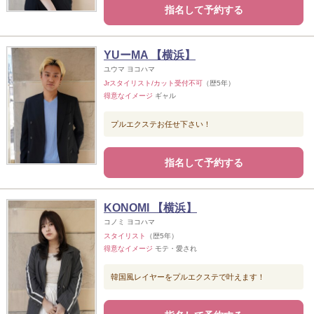
指名して予約する
YUーMA 【横浜】
ユウマ ヨコハマ
Jrスタイリスト/カット受付不可
（歴5年）
得意なイメージ
ギャル
プルエクステお任せ下さい！
指名して予約する
KONOMI 【横浜】
コノミ ヨコハマ
スタイリスト
（歴5年）
得意なイメージ
モテ・愛され
韓国風レイヤーをプルエクステで叶えます！