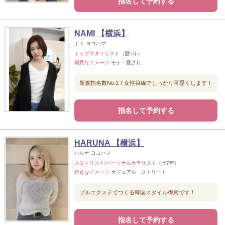
指名して予約する
NAMI 【横浜】
ナミ ヨコハマ
トップスタイリスト
（歴5年）
得意なイメージ
モテ・愛され
新規指名数No.1！女性目線でしっかり可愛くします！
指名して予約する
HARUNA 【横浜】
ハルナ ヨコハマ
スタイリスト/パーソナルカラリスト
（歴7年）
得意なイメージ
カジュアル・ストリート
プルエクステでつくる韓国スタイル得意です！
指名して予約する