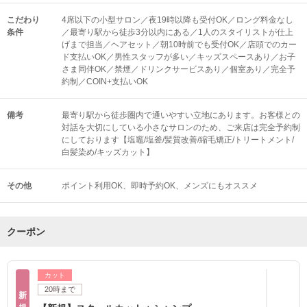
こだわり
4席以下の小型サロン／夜19時以降も受付OK／ロング料金なし
条件
／最寄り駅から徒歩3分以内にある／1人のスタイリストが仕上
げまで担当／ヘアセット／朝10時前でも受付OK／店頭でのカー
ド支払いOK／男性スタッフが多い／キッズスペースあり／お子
さま同伴OK／禁煙／ドリンクサービスあり／個室あり／完全予
約制／COIN+支払いOK
備考
最寄り駅から徒歩圏内で通いやすい立地にあります。お客様との
対話を大切にしている小さなサロンのため、ご来店は完全予約制
にしております【塩竈/塩釜/髪質改善/縮毛矯正/トリートメント/
白髪染め/キッズカット】
その他
ポイント利用OK
即時予約OK
メンズにもオススメ
クーポン
カット
20時まで
新