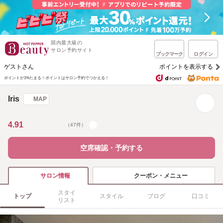
国内最大級の
サロン予約サイト
ブックマーク
ログイン
ゲストさん
ポイントを表示する
ポイントが1%たまる！
ポイントはサロン予約でつかえる！
Iris
MAP
4.91
（47件）
空席確認・予約する
クーポン・メニュー
サロン情報
スタイ
トップ
スタイル
ブログ
口コミ
リスト