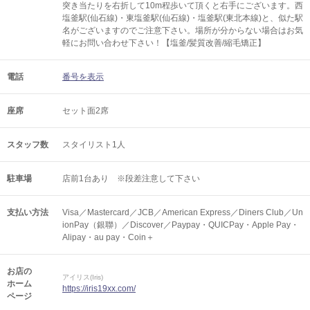
突き当たりを右折して10m程歩いて頂くと右手にございます。西
塩釜駅(仙石線)・東塩釜駅(仙石線)・塩釜駅(東北本線)と、似た駅
名がございますのでご注意下さい。場所が分からない場合はお気
軽にお問い合わせ下さい！【塩釜/髪質改善/縮毛矯正】
電話
番号を表示
座席
セット面2席
スタッフ数
スタイリスト1人
駐車場
店前1台あり ※段差注意して下さい
支払い方法
Visa／Mastercard／JCB／American Express／Diners Club／Un
ionPay（銀聯）／Discover／Paypay・QUICPay・Apple Pay・
Alipay・au pay・Coin＋
お店の
アイリス(Iris)
ホーム
https://iris19xx.com/
ページ