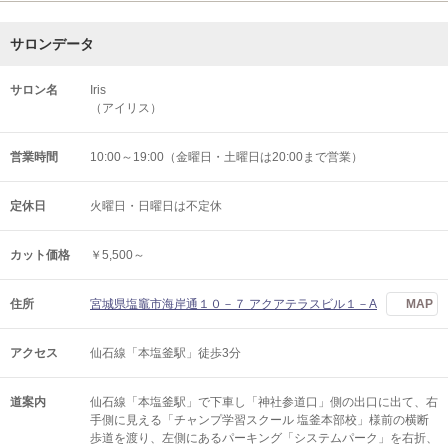
サロンデータ
サロン名
Iris
（アイリス）
営業時間
10:00～19:00（金曜日・土曜日は20:00まで営業）
定休日
火曜日・日曜日は不定休
カット価格
￥5,500～
住所
宮城県塩竈市海岸通１０－７ アクアテラスビル１－A
MAP
アクセス
仙石線「本塩釜駅」徒歩3分
道案内
仙石線「本塩釜駅」で下車し「神社参道口」側の出口に出て、右
手側に見える「チャンプ学習スクール 塩釜本部校」様前の横断
歩道を渡り、左側にあるパーキング「システムパーク」を右折、