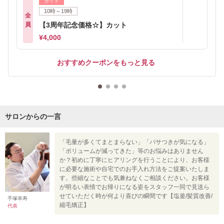
カット
10時～19時
全
員
【3周年記念価格☆】カット
¥4,000
おすすめクーポンをもっと見る
サロンからの一言
「毛量が多くてまとまらない」「パサつきが気になる」
「ボリュームが減ってきた」等のお悩みはありません
か？初めに丁寧にヒアリングを行うことにより、お客様
に必要な施術や自宅でのお手入れ方法をご提案いたしま
す。些細なことでも気兼ねなくご相談ください。お客様
が明るい表情でお帰りになる姿をスタッフ一同で見送ら
せていただく時が何より喜びの瞬間です【塩釜/髪質改善/
手塚幸寿
縮毛矯正】
代表