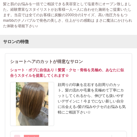
髪と肌のお悩みを一括でご相談できる美容室として塩釜市にオープン致しまし
た。経験豊富なスタイリストがお客様一人一人に合わせた施術をご提案いたし
ます。当店では全てのお客様に炭酸の2000分の1サイズ、高い泡圧力をもつ
marbbのナノバブルで発色の美しさ、仕上がりの感動は まさに魔法にかけられ
た体験を堪能下さい♪
サロンの特徴
ショートヘアのカットが得意なサロン
ショート・ボブに自信あり！髪質・クセ・骨格を見極め、あなたに似
合うスタイルを提案してくれます☆
顔周りの印象を左右する顔周りのカッ
ト。髪の流れや毛量を見極めて丁寧にカ
ットしてくれるから、伸びても扱いやす
いデザインに！今までにない新しい自分
に出会える♪髪の悩みやクセのお悩みも気
軽にご相談下さい☆