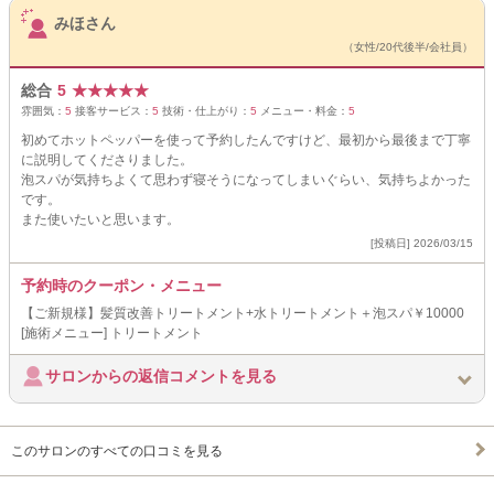
みほさん
（女性/20代後半/会社員）
総合
5
★
★
★
★
★
雰囲気：
5
接客サービス：
5
技術・仕上がり：
5
メニュー・料金：
5
初めてホットペッパーを使って予約したんですけど、最初から最後まで丁寧
に説明してくださりました。
泡スパが気持ちよくて思わず寝そうになってしまいぐらい、気持ちよかった
です。
また使いたいと思います。
[投稿日] 2026/03/15
予約時のクーポン・メニュー
【ご新規様】髪質改善トリートメント+水トリートメント＋泡スパ￥10000
[施術メニュー] トリートメント
サロンからの返信コメントを見る
このサロンのすべての口コミを見る