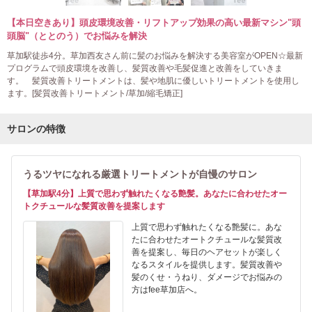
【本日空きあり】頭皮環境改善・リフトアップ効果の高い最新マシン"頭
頭脳"（ととのう）でお悩みを解決
草加駅徒歩4分。草加西友さん前に髪のお悩みを解決する美容室がOPEN☆最新
プログラムで頭皮環境を改善し、髪質改善や毛髪促進と改善をしていきま
す。 髪質改善トリートメントは、髪や地肌に優しいトリートメントを使用し
ます。[髪質改善トリートメント/草加/縮毛矯正]
サロンの特徴
うるツヤになれる厳選トリートメントが自慢のサロン
【草加駅4分】上質で思わず触れたくなる艶髪。あなたに合わせたオー
トクチュールな髪質改善を提案します
上質で思わず触れたくなる艶髪に。あな
たに合わせたオートクチュールな髪質改
善を提案し、毎日のヘアセットが楽しく
なるスタイルを提供します。髪質改善や
髪のくせ・うねり、ダメージでお悩みの
方はfee草加店へ。