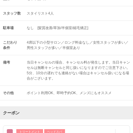
スタッフ数
スタイリスト4人
駐車場
なし [髪質改善/草加/半個室/縮毛矯正]
こだわり
4席以下の小型サロン／ロング料金なし／女性スタッフが多い／
条件
男性スタッフが多い／半個室あり
備考
当日キャンセルの場合、キャンセル料が発生します。当日キャン
セルは無断キャンセルと同じ扱いになりますのでご注意下さい。
5分、10分の遅れでも連絡がない場合はキャンセル扱いになる場
合がございます。
その他
ポイント利用OK
即時予約OK
メンズにもオススメ
クーポン
トリートメント
ヘッドスパ