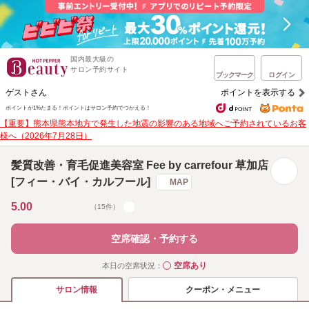
国内最大級の
サロン予約サイト
ブックマーク
ログイン
ゲストさん
ポイントを表示する
ポイントが1%たまる！
ポイントはサロン予約でつかえる！
【重要】熊本県熊本地方で発生した地震の影響のある地域へご予約されているお客
様へ（2026年7月28日）
髪質改善・育毛促進美容室 Fee by carrefour 草加店
[フィー・バイ・カルフール]
MAP
5.00
（15件）
空席確認・予約する
空席あり
本日の空席状況：
◯
クーポン・メニュー
サロン情報