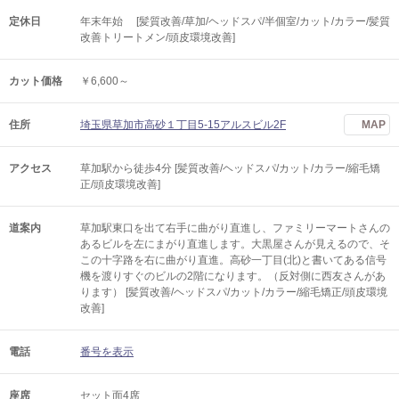
定休日
年末年始 [髪質改善/草加/ヘッドスパ/半個室/カット/カラー/髪質
改善トリートメン/頭皮環境改善]
カット価格
￥6,600～
住所
埼玉県草加市高砂１丁目5-15アルスビル2F
MAP
アクセス
草加駅から徒歩4分 [髪質改善/ヘッドスパ/カット/カラー/縮毛矯
正/頭皮環境改善]
道案内
草加駅東口を出て右手に曲がり直進し、ファミリーマートさんの
あるビルを左にまがり直進します。大黒屋さんが見えるので、そ
この十字路を右に曲がり直進。高砂一丁目(北)と書いてある信号
機を渡りすぐのビルの2階になります。（反対側に西友さんがあ
ります） [髪質改善/ヘッドスパ/カット/カラー/縮毛矯正/頭皮環境
改善]
電話
番号を表示
座席
セット面4席