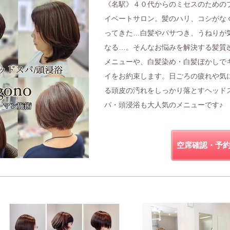
《名駅》４０代からのミセスのための
イベートサロン。髪のハリ、コシがな
ってきた…白髪やパサつき、うねりが
なる…。そんなお悩みを解決する髪質
メニューや、白髪染め・白髪ぼかしで
イをお約束します。日ごろの疲れや気
る頭皮の汚れをしっかり落とすヘッド
パ・頭浸浴も大人気のメニューです♪
空席確認・予