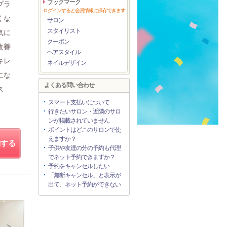
ブックマーク
プラ
ログインすると会員情報に保存できます
くな
サロン
スタイリスト
気に
クーポン
改善
ヘアスタイル
キレ
ネイルデザイン
にな
よくある問い合わせ
ス
スマート支払いについて
行きたいサロン・近隣のサロ
ンが掲載されていません
ポイントはどこのサロンで使
えますか？
約する
子供や友達の分の予約も代理
でネット予約できますか？
予約をキャンセルしたい
「無断キャンセル」と表示が
出て、ネット予約ができない