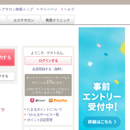
ヘアサロン検索トップ
マイページ
ヘルプ
ン
エステサロン
美容クリニック
ようこそ、ゲストさん。
約する
ログインする
会員登録する（無料）
クする
ホットペッパービューティーなら
1%
ポイントが
たまる！
ためたポイントをつかっておとく
にサロンをネット予約！
ヘッ
たまるポイントについて
つかえるサービス一覧
ポイント設定変更