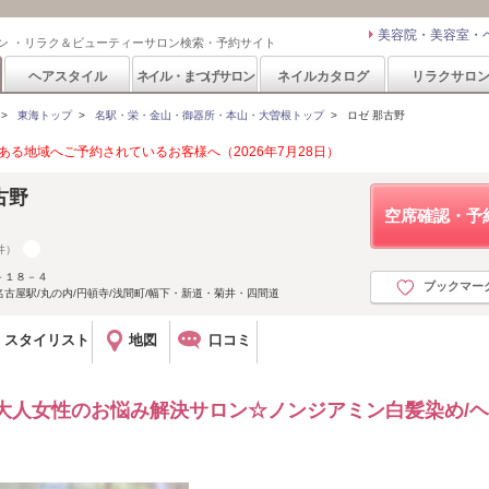
美容院・美容室・
ン ・リラク＆ビューティーサロン検索・予約サイト
ヘアスタイル
ネイル・まつげサロン
ネイルカタログ
リラクサロ
>
東海トップ
>
名駅・栄・金山・御器所・本山・大曽根トップ
>
ロゼ 那古野
る地域へご予約されているお客様へ（2026年7月28日）
古野
空席確認・予
件）
－１８－４
ブックマー
古屋駅/丸の内/円頓寺/浅間町/幅下・新道・菊井・四間道
スタイリスト
地図
口コミ
大人女性のお悩み解決サロン☆ノンジアミン白髪染め/