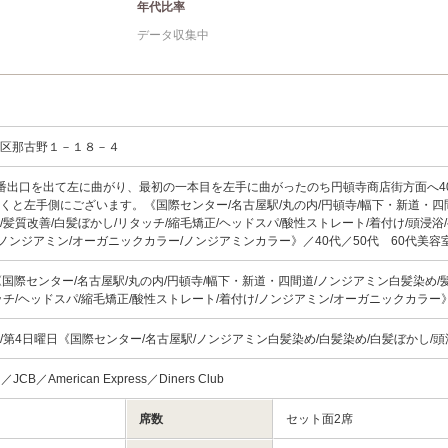
年代比率
データ収集中
西区那古野１－１８－４
番出口を出て左に曲がり、最初の一本目を左手に曲がったのち円頓寺商店街方面へ4
くと左手側にございます。《国際センター/名古屋駅/丸の内/円頓寺/幅下・新道・四
髪質改善/白髪ぼかし/リタッチ/縮毛矯正/ヘッドスパ/酸性ストレート/着付け/頭浸浴
/ノンジアミン/オーガニックカラー/ノンジアミンカラー》／40代／50代 60代美容
:00《国際センター/名古屋駅/丸の内/円頓寺/幅下・新道・四間道/ノンジアミン白髪染め/
ッチ/ヘッドスパ/縮毛矯正/酸性ストレート/着付け/ノンジアミン/オーガニックカラー
/第4日曜日《国際センター/名古屋駅/ノンジアミン白髪染め/白髪染め/白髪ぼかし/
d／JCB／American Express／Diners Club
席数
セット面2席