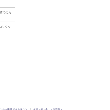
頭でのカ
し/リタッ
イントが利用できるサロン
名駅・栄・金山・御器所・