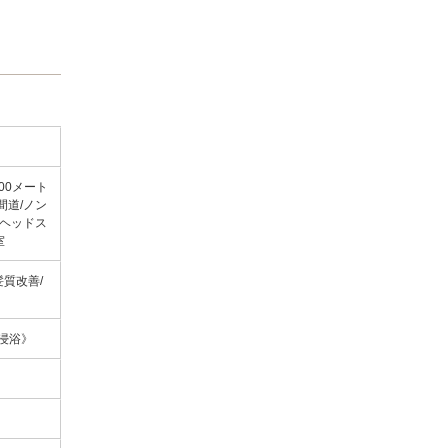
00メート
間道/ノン
/ヘッドス
室
髪質改善/
》
頭浸浴》