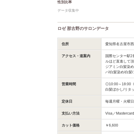
性別比率
データ収集中
ロゼ 那古野のサロンデータ
住所
愛知県名古屋市
アクセス・道案内
国際センター駅2
ルほど直進して頂
ジアミン白髪染め/
パ/白髪染め/白髪
営業時間
◎10:00～18
白髪ぼかし/リタ
定休日
毎週月曜・火曜日
支払い方法
Visa／Mastercar
カット価格
￥6,600