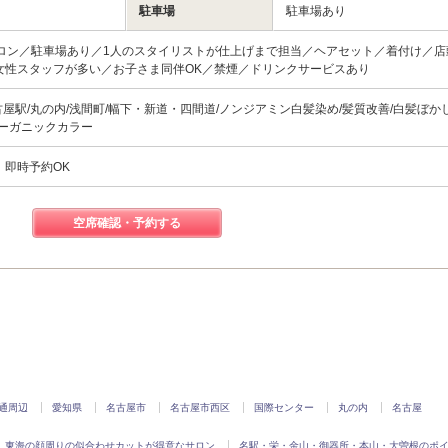
駐車場
駐車場あり
ロン／駐車場あり／1人のスタイリストが仕上げまで担当／ヘアセット／着付け／店
女性スタッフが多い／お子さま同伴OK／禁煙／ドリンクサービスあり
古屋駅/丸の内/浅間町/幅下・新道・四間道/ノンジアミン白髪染め/髪質改善/白髪ぼか
オーガニックカラー
、即時予約OK
空席確認・予約する
通周辺
愛知県
名古屋市
名古屋市西区
国際センター
丸の内
名古屋
東海の顔周りの似合わせカットが得意なサロン
名駅・栄・金山・御器所・本山・大曽根のポ