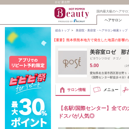
ロゼ 那古野
国内最大級のヘアサロ
ヘアサロン
総合トップ
>
美容院・美容室・ヘアサロン検索トップ
【重要】熊本県熊本地方で発生した地震の影響のあ
美容室ロゼ 那
ビヨウシツロゼ ナゴノ
5.00
（2
愛知県名古屋市西区那古野１
《国際センター駅徒歩４分》名
サロン情報
メニュー
【名駅/国際センター】全ての
ドスパが人気◎