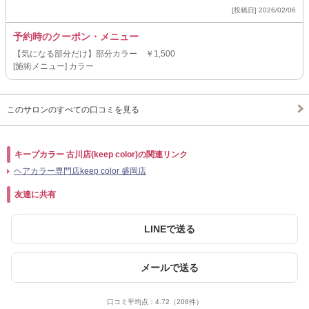
[投稿日] 2026/02/06
予約時のクーポン・メニュー
【気になる部分だけ】部分カラー ￥1,500
[施術メニュー] カラー
このサロンのすべての口コミを見る
キープカラー 古川店(keep color)の関連リンク
ヘアカラー専門店keep color 盛岡店
友達に共有
LINEで送る
メールで送る
口コミ平均点：
4.72
（208件）