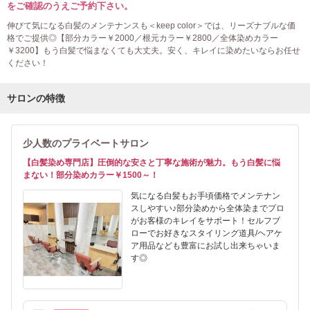
をご確認のうえご予約下さい。
伸びて気になる白髪のメンテナンスも＜keep color＞では、リーズナブルな価
格でご提供◎【部分カラー￥2000／根元カラー￥2800／全体染めカラー
￥3200】もう白髪で悩まなくても大丈夫。安く、キレイに染めたいならお任せ
ください！
サロンの特徴
少人数のプライベートサロン
【白髪染め専門店】圧倒的な安さと丁寧な施術が魅力。もう白髪に悩
まない！部分染めカラー￥1500～！
気になる白髪もお手頃価格でメンテナン
スしやすい♪部分染めから全体染までプロ
がお客様のキレイをサポート！セルフブ
ローでお好きなスタイリング道具/ヘアケ
ア用品なども豊富にお試し出来ちゃいま
す◎