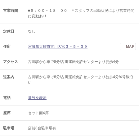
営業時間
■９：００～１８：００ ＊スタッフの出勤状況により営業時間
に変動あり
定休日
なし
住所
宮城県大崎市古川大宮３－５－３９
MAP
アクセス
古川駅から車で8分/古川運転免許センターより徒歩4分
道案内
古川駅から車で8分/古川運転免許センターより徒歩4分/4号線沿
い
電話
番号を表示
座席
セット面4席
駐車場
店前8台駐車場有