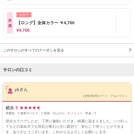
カラー
全
【ロング】全体カラー ￥4,700
員
¥4,700
このサロンのすべてのクーポンを見る
サロンの口コミ
サロンPick Up
ykさん
（女性/60代/パート・アルバイト）
総合
5
★
★
★
★
★
雰囲気：
5
接客サービス：
5
技術・仕上がり：
5
メニュー・料金：
5
部分カラーでしたが、丁寧に施術いただき、綺麗に染まりました。いつ行っ
てもどの染め方でも対応が変わらずに親切で、安心して伺うことができま
す。ありがとうございます。これからもよろしくお願いします。