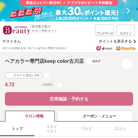
国内最大級の
サロン予約サイト
ブックマーク
ログイン
ゲストさん
ポイントを表示する
ポイントが1%たまる！
ポイントはサロン予約でつかえる！
ヘアカラー専門店keep color古川店
MAP
スマート支払いOK
4.72
（208件）
空席確認・予約する
クーポン・メニュー
サロン情報
スタイ
トップ
ブログ
口コミ
リスト