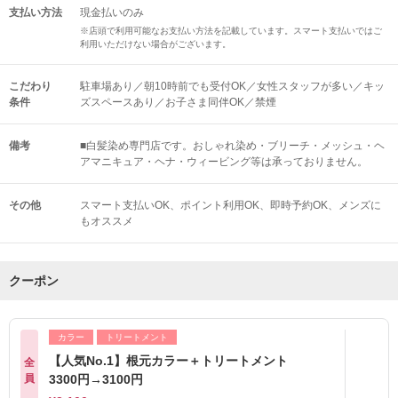
支払い方法
現金払いのみ
※店頭で利用可能なお支払い方法を記載しています。スマート支払いではご
利用いただけない場合がございます。
こだわり
駐車場あり／朝10時前でも受付OK／女性スタッフが多い／キッ
条件
ズスペースあり／お子さま同伴OK／禁煙
備考
■白髪染め専門店です。おしゃれ染め・ブリーチ・メッシュ・ヘ
アマニキュア・ヘナ・ウィービング等は承っておりません。
その他
スマート支払いOK
ポイント利用OK
即時予約OK
メンズに
もオススメ
クーポン
カラー
トリートメント
【人気No.1】根元カラー＋トリートメント
全
員
3300円→3100円