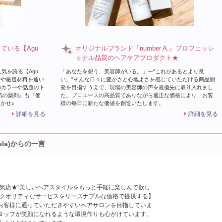
している【Agu
オリジナルブランド『number A.』プロフェッシ
ョナル品質のヘアケアプロダクト★
気を誇る【Agu
「あなたを想う、美容師がいる。」ー"これがあるとより良
術や厳選材料を通い
い。"そんな日々に豊かさと心地よさを感じていただける商品開
のカラーや話題のト
発を目指すうえで、現場の美容師の声を最優先に取り入れまし
気の薬剤』も『価
た。プロユースの高品質でありながら適正な価格により、お客
まかせ♪
様の毎日に新たな価値を創造いたします。
詳細を見る
詳細を見る
tela)からの一言
人気店★"美しいヘアスタイルをもっと手軽に楽しんで欲し
イクオリティなサービスをリーズナブルな価格で提供する】
お客様に通っていただきやすいヘアサロンを目指していま
タッフが笑顔になれるような環境作りも心がけています。