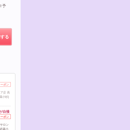
※予
約する
クーポン
ア)】高
武蔵小杉]
が自慢
クーポン
名サロン
[武蔵小