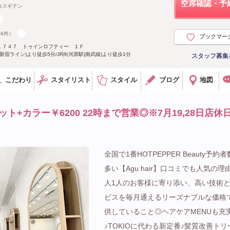
空席確認・予
コスギテン
86件）
ブックマー
１７４７ トゥインロフティー １Ｆ
新宿ライン)より徒歩5分/JR向河原駅(南武線)より徒歩1分
スタッフ募集
こだわり
スタイリスト
スタイル
ブログ
地図
+カラー￥6200 22時まで営業◎※7月19,28日店休
全国で1番HOTPEPPER Beauty予約
多い【Agu hair】口コミでも人気の理
人1人のお客様に寄り添い、高い技術
ビスを毎月通えるリーズナブルな価格
供していること◎ヘアケアMENUも充
♪TOKIOに代わる新定番♪髪質改善トリ