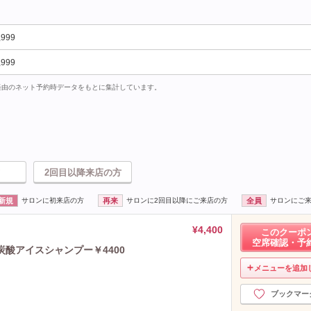
,999
,999
uty経由のネット予約時データをもとに集計しています。
2回目以降来店の方
新規
サロンに初来店の方
再来
サロンに2回目以降にご来店の方
全員
サロンにご
¥4,400
このクーポ
空席確認・予
炭酸アイスシャンプー￥4400
メニューを追加
ブックマー