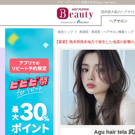
アグ ヘアー テラ 武蔵小杉店(Agu hair tela)
国内最大級のヘアサロ
ヘアサロン
総合トップ
>
美容院・美容室・ヘアサロン検索トップ
【重要】熊本県熊本地方で発生した地震の影響のあ
Agu hair t