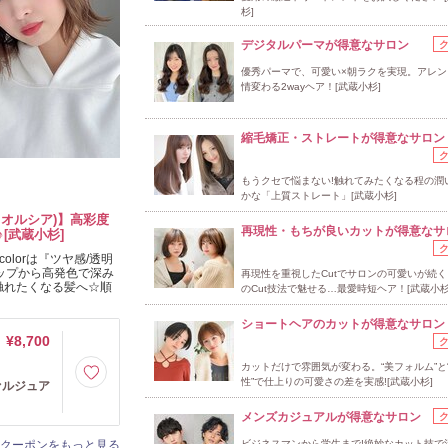
杉]
デジタルパーマが得意なサロン
優秀パーマで、可愛い×朝ラクを実現。アレン
情変わる2wayヘア！[武蔵小杉]
縮毛矯正・ストレートが得意なサロン
もうクセで悩まない!触れてみたくなる程の潤
かな「上質ストレート」[武蔵小杉]
クオルシア)】高彩度
再現性・もちが良いカットが得意なサ
♪[武蔵小杉]
olorは『ツヤ感/透明
ナップから高発色で深み
再現性を重視したCutでサロンの可愛いが続
触れたくなる髪へ☆順
のCut技法で魅せる…最愛時短ヘア！[武蔵小杉
ショートヘアのカットが得意なサロン
¥8,700
カットだけで雰囲気が変わる。“美フォルム”と
性”で仕上りの可愛さの差を実感![武蔵小杉]
ァルジュア
メンズカジュアルが得意なサロン
クーポンをもっと見る
ビジネスマンから学生まで!絶妙なカット技で