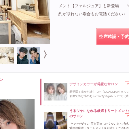
メント【ファルジュア】も新登場！！
約が取れない場合もお電話ください♪
空席確認・予
ン
デザインカラーが得意なサロン
新登場！光から誕生した【QUALCIA(クオルシ
彩度で透け感のあるcolorを“Aguレシピ”で♪[
うるツヤになれる厳選トリートメント
のサロン
"ケア×デザイン"両方妥協したくない方へ!有
愛用の厳選トリートメントをお試しください!