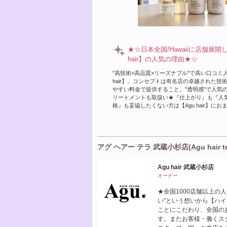
★☆日本全国/Hawaiiに店舗展開
hair】の人気の理由★☆
"高技術×高品質×リーズナブル"で高い口コミ人
hair】。コンセプトは有名店の卓越された技
やすい料金で提供すること。"透明感"で人気
リートメントも取扱い★『仕上がり』も『人
格』も妥協したくない方は【Agu hair】にお
アグ ヘアー テラ 武蔵小杉店(Agu hair 
Agu hair 武蔵小杉店
オーナー
★全国1000店舗以上の
い"という想いから【ハ
ことにこだわり、全国の
す。またお客様・働くス