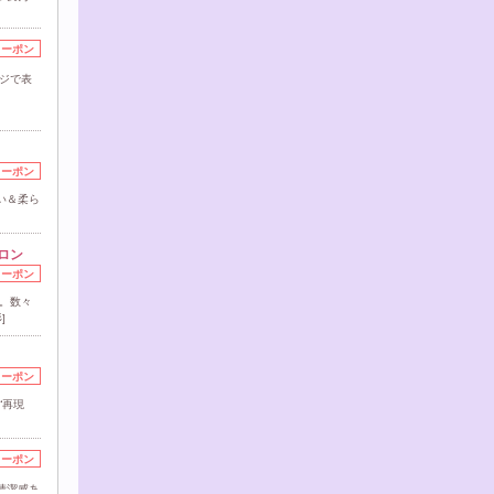
クーポン
ジで表
クーポン
い＆柔ら
ロン
クーポン
く。数々
]
クーポン
“再現
クーポン
清潔感あ