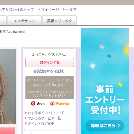
ヘアサロン検索トップ
マイページ
ヘルプ
ン
エステサロン
美容クリニック
gu hair tela)
ようこそ、ゲストさん。
ログインする
会員登録する（無料）
ホットペッパービューティーなら
1%
ポイントが
たまる！
ためたポイントをつかっておとく
にサロンをネット予約！
たまるポイントについて
つかえるサービス一覧
ポイント設定変更