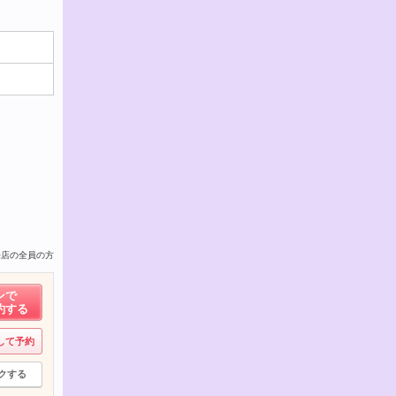
来店の全員の方
ンで
約する
して予約
クする