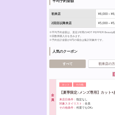
平均予約金額
初来店
¥6,000～¥6
2回目以降来店
¥5,000～¥5
※平均予約金額は、直近1年間のHOT PEPPER Bea
※回数券購入分を含みます。
※予約合計金額が0円の場合は集計対象外です。
人気のクーポン
すべて
初来店の方
カット
その他
【夏季限定♪メンズ専用】カット+
全
来店日条件：
指定なし
員
対象スタイリスト：
全員
その他条件：
何度でもOK♪