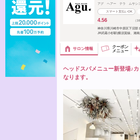
アグ ヘアー テラ ムサシ
スマート支払いOK
4.56
（3
神奈川県川崎市中原区下沼部
JR武蔵小杉駅(横須賀線、湘南
クーポン
サロン情報
メニュー
ヘッドスパメニュー新登場♪カット
なります。