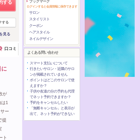
ブックマーク
約する
ログインすると会員情報に保存できます
サロン
スタイリスト
クする
クーポン
ヘアスタイル
を見る
ネイルデザイン
口コミ
よくある問い合わせ
スマート支払いについて
日に
行きたいサロン・近隣のサロ
ンが掲載されていません
ポイントはどこのサロンで使
えますか？
子供や友達の分の予約も代理
者数が
でネット予約できますか？
由は1
予約をキャンセルしたい
「無断キャンセル」と表示が
とサー
出て、ネット予約ができない
で提
実
ート