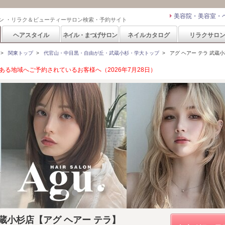
美容院・美容室・
ン ・リラク＆ビューティーサロン検索・予約サイト
ヘアスタイル
ネイル・まつげサロン
ネイルカタログ
リラクサロ
>
関東トップ
>
代官山・中目黒・自由が丘・武蔵小杉・学大トップ
>
アグ ヘアー テラ 武蔵小杉店(A
る地域へご予約されているお客様へ（2026年7月28日）
ela 武蔵小杉店【アグ ヘアー テラ】