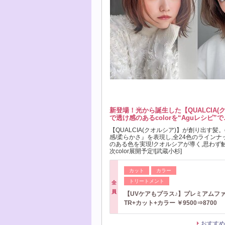
新登場！光から誕生した【QUALCIA(
で透け感のあるcolorを“Aguレシピ”で
【QUALCIA(クオルシア)】が創り出す髪。c
感/柔らかさ』を表現し,全24色のライン
のある色を実現!クオルシアが導く,思わず
次color展開予定![武蔵小杉]
カット
カラー
トリートメント
全
員
【UVケアもプラス♪】プレミアムフ
TR+カット+カラー ￥9500⇒8700
おすすめ