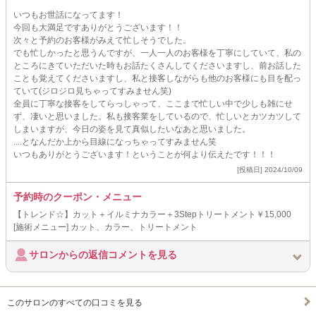
いつもお世話になってます！
今回も大満足ですありがとうございます！！
次々と予約のお客様がみえて忙しそうでした。
でも忙しかったと思うんですが、一人一人のお客様を丁寧にしていて、私の
ところにきていただいた時もお話たくさんしてくださいますし、前お話した
ことも覚えてくださいますし、私と接客しながらも他のお客様にも目を配っ
ていて(ジロジロ見ちゃってすみません笑)
全員に丁寧な接客をしてらっしゃって、ここまで忙しい中で少しも雑にせ
ず、凄いと思いました。私も接客業をしているので、忙しいとカツカツして
しまいますが、今日の姿を見て真似したいなあと思いました。
....となんだか上から目線になっちゃってすみません笑
いつもありがとうございます！ということが何より伝えたです！！！
[投稿日] 2024/10/09
予約時のクーポン・メニュー
【トレンド☆】カット＋イルミナカラー＋3Stepトリートメント￥15,000
[施術メニュー] カット、カラー、トリートメント
サロンからの返信コメントを見る
このサロンのすべての口コミを見る