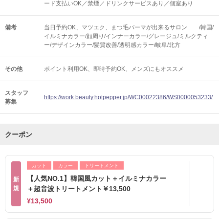
ード支払いOK／禁煙／ドリンクサービスあり／個室あり
備考
当日予約OK、マツエク、まつ毛パーマが出来るサロン /韓国/
イルミナカラー/顔周り/インナーカラー/グレージュ/ミルクティ
ー/デザインカラー/髪質改善/透明感カラー/岐阜/北方
その他
ポイント利用OK
即時予約OK
メンズにもオススメ
スタッフ
https://work.beauty.hotpepper.jp/WC00022386/WS0000053233/
募集
クーポン
カット
カラー
トリートメント
【人気NO.1】韓国風カット＋イルミナカラー
新
規
＋超音波トリートメント￥13,500
¥13,500