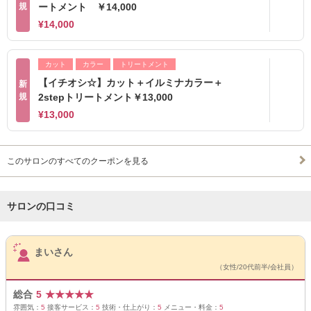
規
ートメント ￥14,000
¥14,000
カット
カラー
トリートメント
【イチオシ☆】カット＋イルミナカラー＋
新
規
2stepトリートメント￥13,000
¥13,000
このサロンのすべてのクーポンを見る
サロンの口コミ
サロンPick Up
まいさん
（女性/20代前半/会社員）
総合
5
★
★
★
★
★
雰囲気：
5
接客サービス：
5
技術・仕上がり：
5
メニュー・料金：
5