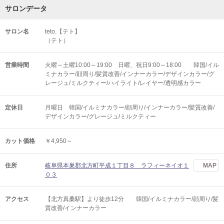
サロンデータ
サロン名
teto.【テト】
（テト）
営業時間
火曜～土曜10:00～19:00 日曜、祝日9:00～18:00 韓国/イル
ミナカラー/顔周り/髪質改善/インナーカラー/デザインカラー/グ
レージュ/ミルクティー/ハイライト/レイヤー/透明感カラー
定休日
月曜日 韓国/イルミナカラー/顔周り/インナーカラー/髪質改善/
デザインカラー/グレージュ/ミルクティー
カット価格
￥4,950～
住所
岐阜県本巣郡北方町平成１丁目８ ラフィーネイオ１
MAP
０３
アクセス
【北方真桑駅】より徒歩12分 韓国/イルミナカラー/顔周り/髪
質改善/インナーカラー