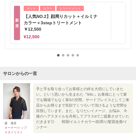
カット
カラー
トリートメント
【人気NO.2】顔周りカット＋イルミナ
新
カラー＋3stepトリートメント
規
￥12,500
¥12,500
サロンからの一言
手と手を取り合ってお客様との絆を大切にしていきた
い。という思いから生まれた『teto.』お客様にとって家
でも職場でもなく第3の空間。サードプレイスとしてご来
店からお帰りまで笑顔でくつろいで頂けるような空間を
目指しています。また、なりたいイメージ、お悩み、今
後のヘアスタイルを共有してプラスαでご提案させていた
だきます◎ 韓国/イルミナカラー/顔周り/髪質改善/イ
森 健多
ンナー
オーナー/トップ
スタイリスト