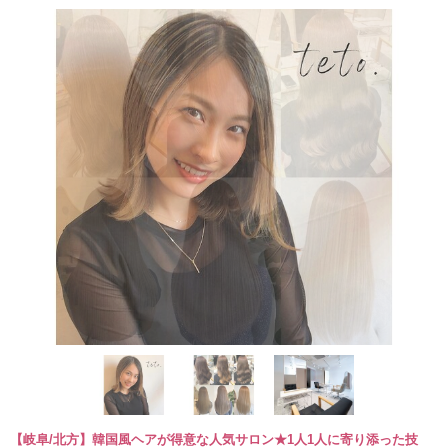
【岐阜/北方】韓国風ヘアが得意な人気サロン★1人1人に寄り添った技