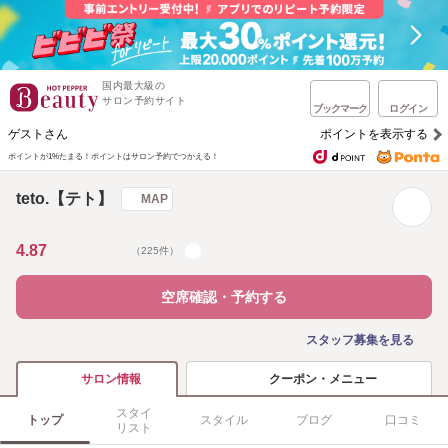
国内最大級の
サロン予約サイト
ブックマーク
ログイン
ゲストさん
ポイントを表示する
ポイントが1%たまる！
ポイントはサロン予約でつかえる！
teto.【テト】
MAP
4.87
（225件）
空席確認・予約する
スタッフ募集を見る
クーポン・メニュー
サロン情報
スタイ
トップ
スタイル
ブログ
口コミ
リスト