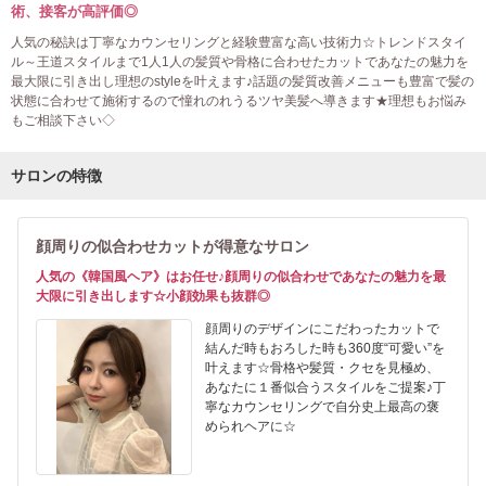
術、接客が高評価◎
人気の秘訣は丁寧なカウンセリングと経験豊富な高い技術力☆トレンドスタイ
ル～王道スタイルまで1人1人の髪質や骨格に合わせたカットであなたの魅力を
最大限に引き出し理想のstyleを叶えます♪話題の髪質改善メニューも豊富で髪の
状態に合わせて施術するので憧れのれうるツヤ美髪へ導きます★理想もお悩み
もご相談下さい◇
サロンの特徴
顔周りの似合わせカットが得意なサロン
人気の《韓国風ヘア》はお任せ♪顔周りの似合わせであなたの魅力を最
大限に引き出します☆小顔効果も抜群◎
顔周りのデザインにこだわったカットで
結んだ時もおろした時も360度“可愛い”を
叶えます☆骨格や髪質・クセを見極め、
あなたに１番似合うスタイルをご提案♪丁
寧なカウンセリングで自分史上最高の褒
められヘアに☆