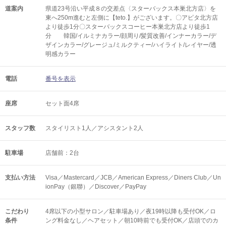
道案内
県道23号沿い平成８の交差点〈スターバックス本巣北方店〉を
東へ250m進むと左側に【teto.】がございます。〇アピタ北方店
より徒歩1分〇スターバックスコーヒー本巣北方店より徒歩1
分 韓国/イルミナカラー/顔周り/髪質改善/インナーカラー/デ
ザインカラー/グレージュ/ミルクティー/ハイライト/レイヤー/透
明感カラー
電話
番号を表示
座席
セット面4席
スタッフ数
スタイリスト1人／アシスタント2人
駐車場
店舗前：2台
支払い方法
Visa／Mastercard／JCB／American Express／Diners Club／Un
ionPay（銀聯）／Discover／PayPay
こだわり
4席以下の小型サロン／駐車場あり／夜19時以降も受付OK／ロ
条件
ング料金なし／ヘアセット／朝10時前でも受付OK／店頭でのカ