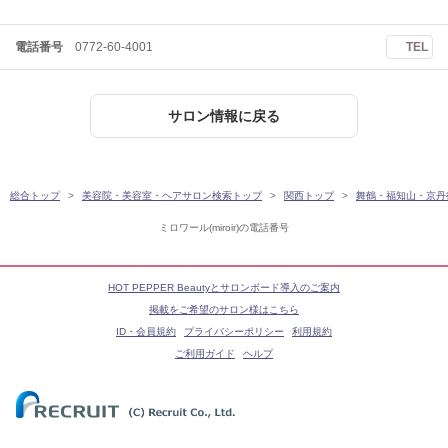
電話番号
0772-60-4001
TEL
サロン情報に戻る
総合トップ
美容院・美容室・ヘアサロン検索トップ
関西トップ
舞鶴・福知山・京丹
ミロワール(miroir)の電話番号
HOT PEPPER Beautyとサロンボード導入のご案内
掲載をご希望のサロン様はこちら
ID・会員規約
プライバシーポリシー
利用規約
ご利用ガイド
ヘルプ