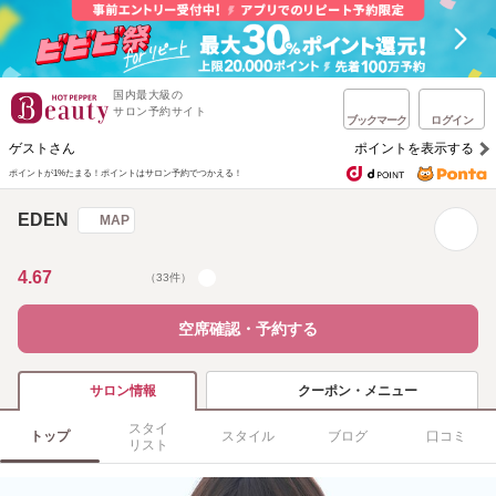
国内最大級の
サロン予約サイト
ブックマーク
ログイン
ゲストさん
ポイントを表示する
ポイントが1%たまる！
ポイントはサロン予約でつかえる！
EDEN
MAP
4.67
（33件）
空席確認・予約する
クーポン・メニュー
サロン情報
スタイ
トップ
スタイル
ブログ
口コミ
リスト