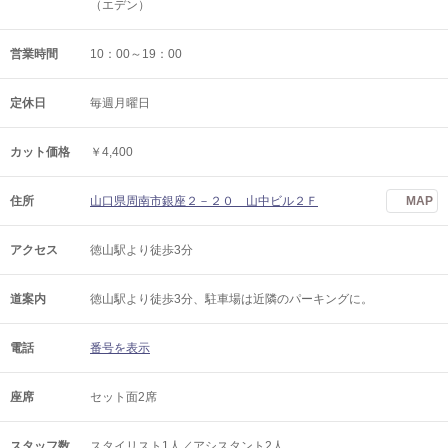
（エデン）
営業時間
10：00～19：00
定休日
毎週月曜日
カット価格
￥4,400
住所
山口県周南市銀座２－２０ 山中ビル２Ｆ
MAP
アクセス
徳山駅より徒歩3分
道案内
徳山駅より徒歩3分、駐車場は近隣のパーキングに。
電話
番号を表示
座席
セット面2席
スタッフ数
スタイリスト1人／アシスタント2人