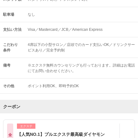
駐車場
なし
支払い方法
Visa／Mastercard／JCB／American Express
こだわり
4席以下の小型サロン／店頭でのカード支払いOK／ドリンクサー
条件
ビスあり／完全予約制
備考
※エクステ無料カウンセリングも行っております。詳細はお電話
にてお問い合わせください。
その他
ポイント利用OK
即時予約OK
クーポン
エクステ
【人気NO.1】プルエクステ最高級ダイヤモン
全