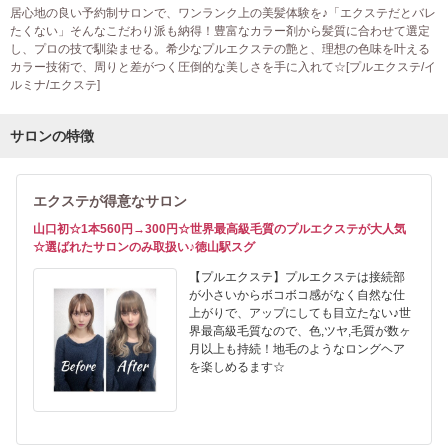
居心地の良い予約制サロンで、ワンランク上の美髪体験を♪「エクステだとバレ
たくない」そんなこだわり派も納得！豊富なカラー剤から髪質に合わせて選定
し、プロの技で馴染ませる。希少なプルエクステの艶と、理想の色味を叶える
カラー技術で、周りと差がつく圧倒的な美しさを手に入れて☆[プルエクステ/イ
ルミナ/エクステ]
サロンの特徴
エクステが得意なサロン
山口初☆1本560円→300円☆世界最高級毛質のプルエクステが大人気
☆選ばれたサロンのみ取扱い♪徳山駅スグ
【プルエクステ】プルエクステは接続部
が小さいからボコボコ感がなく自然な仕
上がりで、アップにしても目立たない♪世
界最高級毛質なので、色,ツヤ,毛質が数ヶ
月以上も持続！地毛のようなロングヘア
を楽しめるます☆