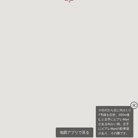
小出ICから左に向かい1
7号線を左折。300m進
むと左手にピアレMart
がある向かい側。左手
にピアレMartの駐車場
地図アプリで見る
があり、その隣です。