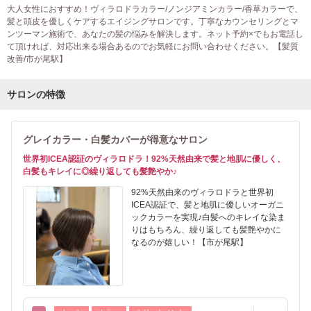
大人女性におすすめ！ヴィラロドラカラー/ノンジアミンカラー/香草カラーで、
髪と頭皮を優しくケアするエイジングサロンです。丁寧なカウンセリングとマ
ンツーマン施術で、あなたの髪の悩みを解決します。ネット予約×でもお電話し
て頂ければ、対応出来る場合あるのでお気軽にお問い合わせください。【髪質
改善/市が尾駅】
サロンの特徴
グレイカラー・白髪カバーが得意なサロン
世界初ICEA認証のヴィラロドラ！92%天然由来で髪と地肌に優しく、
白髪もキレイに◎繰り返しても髪艶やか♪
92%天然由来のヴィラロドラと世界初
ICEA認証で、髪と地肌に優しいオーガニ
ックカラーを実現♪白髪へのキレイな染ま
りはもちろん、繰り返しても髪艶やかに
なるのが嬉しい！【市が尾駅】