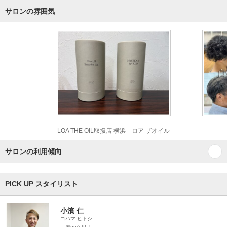
サロンの雰囲気
LOA THE OIL取扱店 横浜 ロア ザオイル
サロンの利用傾向
PICK UP スタイリスト
小濱 仁
コハマ ヒトシ