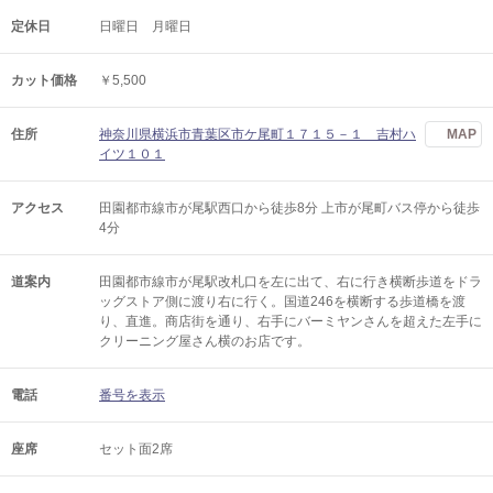
定休日
日曜日 月曜日
カット価格
￥5,500
住所
神奈川県横浜市青葉区市ケ尾町１７１５－１ 吉村ハ
MAP
イツ１０１
アクセス
田園都市線市が尾駅西口から徒歩8分 上市が尾町バス停から徒歩
4分
道案内
田園都市線市が尾駅改札口を左に出て、右に行き横断歩道をドラ
ッグストア側に渡り右に行く。国道246を横断する歩道橋を渡
り、直進。商店街を通り、右手にバーミヤンさんを超えた左手に
クリーニング屋さん横のお店です。
電話
番号を表示
座席
セット面2席