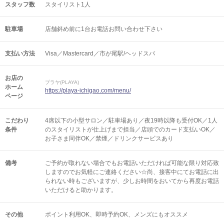
スタッフ数
スタイリスト1人
駐車場
店舗斜め前に1台お電話お問い合わせ下さい
支払い方法
Visa／Mastercard／市が尾駅/ヘッドスパ
お店の
プラヤ(PLAYA)
ホーム
https://playa-ichigao.com/menu/
ページ
こだわり
4席以下の小型サロン／駐車場あり／夜19時以降も受付OK／1人
条件
のスタイリストが仕上げまで担当／店頭でのカード支払いOK／
お子さま同伴OK／禁煙／ドリンクサービスあり
備考
ご予約が取れない場合でもお電話いただければ可能な限り対応致
しますのでお気軽にご連絡ください☆尚、接客中にてお電話に出
られない時もございますが、少しお時間をおいてから再度お電話
いただけると助かります。
その他
ポイント利用OK
即時予約OK
メンズにもオススメ