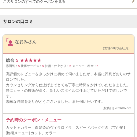
このサロンのすべてのクーポンを見る
サロンの口コミ
サロンPick Up
なおみさん
（女性/50代/会社員）
総合
5
★
★
★
★
★
雰囲気：
5
接客サービス：
5
技術・仕上がり：
5
メニュー・料金：
5
高評価のレビューをきっかけに初めて伺いましたが、本当に評判どおりのサ
ロンでした。
カウンセリングから仕上げまでとても丁寧に時間をかけていただきました。
特にカットの技術が高く、新しいスタイルに仕上げていただけて嬉しいで
す。
素敵な時間をありがとうございました。また伺いたいです。
[投稿日] 2026/07/22
予約時のクーポン・メニュー
カット＋カラー 白髪染めヴィラロドラ スピードパック付き【市が尾】
[施術メニュー] カット、カラー