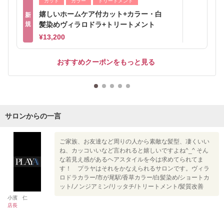
カット
カラー
トリートメント
嬉しいホームケア付カット+カラー・白
新
規
髪染めヴィラロドラ+トリートメント
¥13,200
おすすめクーポンをもっと見る
サロンからの一言
ご家族、お友達など周りの人から素敵な髪型、凄くいい
ね、カッコいいなど言われると嬉しいですよね^_^ そん
な若見え感があるヘアスタイルを今は求めてられてま
す！ プラヤはそれをかなえられるサロンです。ヴィラ
ロドラカラー/市が尾駅/香草カラー/白髪染め/ショートカ
ット/ノンジアミン/リッタチ/トリートメント/髪質改善
小濱 仁
店長