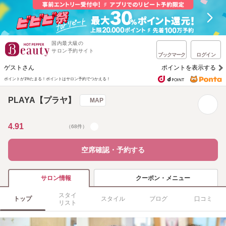
国内最大級の
サロン予約サイト
ブックマーク
ログイン
ゲストさん
ポイントを表示する
ポイントが1%たまる！
ポイントはサロン予約でつかえる！
PLAYA【プラヤ】
MAP
4.91
（68件）
空席確認・予約する
クーポン・メニュー
サロン情報
スタイ
トップ
スタイル
ブログ
口コミ
リスト